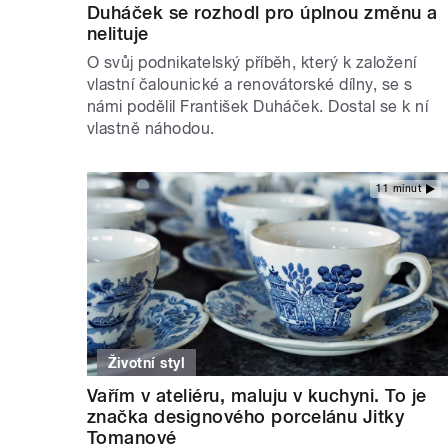
Duháček se rozhodl pro úplnou změnu a
nelituje
O svůj podnikatelský příběh, který k založení
vlastní čalounické a renovátorské dílny, se s
námi podělil František Duháček. Dostal se k ní
vlastně náhodou.
11 minut
Životní styl
Vařím v ateliéru, maluju v kuchyni. To je
značka designového porcelánu Jitky
Tomanové