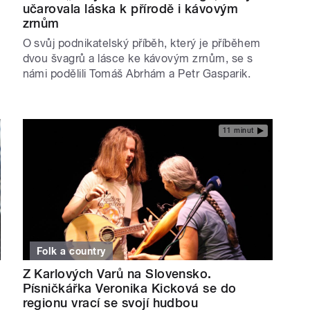
učarovala láska k přírodě i kávovým
zrnům
O svůj podnikatelský příběh, který je příběhem
dvou švagrů a lásce ke kávovým zrnům, se s
námi podělili Tomáš Abrhám a Petr Gasparik.
11 minut
Folk a country
Z Karlových Varů na Slovensko.
Písničkářka Veronika Kicková se do
regionu vrací se svojí hudbou