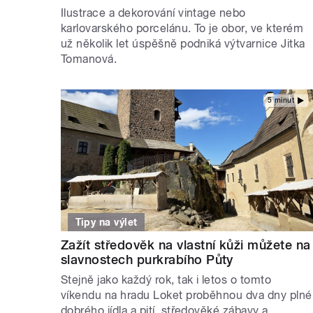
Ilustrace a dekorování vintage nebo
karlovarského porcelánu. To je obor, ve kterém
už několik let úspěšně podniká výtvarnice Jitka
Tomanová.
5 minut
Tipy na výlet
Zažít středověk na vlastní kůži můžete na
slavnostech purkrabího Půty
Stejně jako každý rok, tak i letos o tomto
víkendu na hradu Loket proběhnou dva dny plné
dobrého jídla a pití, středověké zábavy a