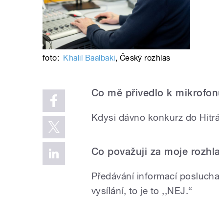
foto:
Khalil Baalbaki
,
Český rozhlas
Co mě přivedlo k mikrofo
Kdysi dávno konkurz do Hitr
Co považuji za moje rozhl
Předávání informací posluch
vysílání, to je to ,,NEJ.“