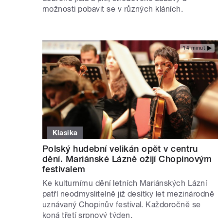
možnosti pobavit se v různých kláních.
14 minut
Klasika
Polský hudební velikán opět v centru
dění. Mariánské Lázně ožijí Chopinovým
festivalem
Ke kulturnímu dění letních Mariánských Lázní
patří neodmyslitelně již desítky let mezinárodně
uznávaný Chopinův festival. Každoročně se
koná třetí srpnový týden.