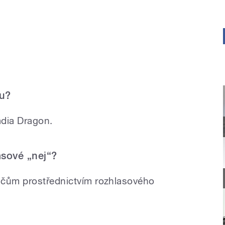
nu?
ádia Dragon.
asové „nej“?
ačům prostřednictvím rozhlasového