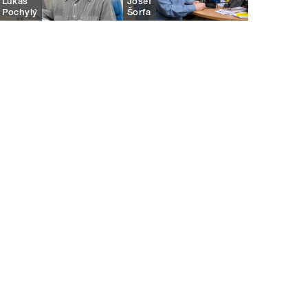
Lukáš
Josef
Pochylý
Šorfa