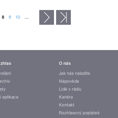
8
9
10
…
následující ›
poslední »
zhlas
O nás
ysílání
Jak nás naladíte
rchiv
Nápověda
sty
Lidé v rádiu
í aplikace
Kariéra
Kontakt
Rozhlasový poplatek