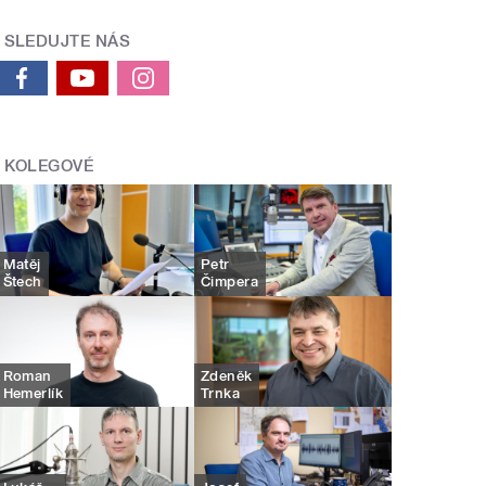
SLEDUJTE NÁS
KOLEGOVÉ
Matěj
Petr
Štech
Čimpera
Roman
Zdeněk
Hemerlík
Trnka