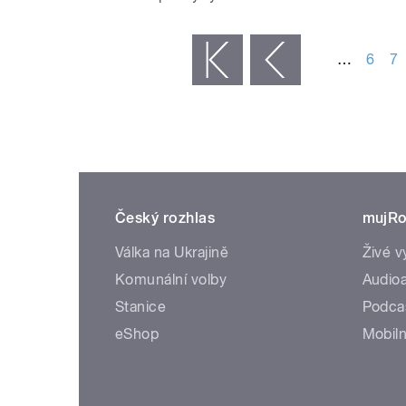
STRÁNKY
…
6
7
« první
‹ předchozí
Český rozhlas
mujRo
Válka na Ukrajině
Živé v
Komunální volby
Audioa
Stanice
Podca
eShop
Mobiln