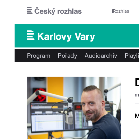
Přejít k hlavnímu obsahu
iRozhlas
Program
Pořady
Audioarchiv
Playl
m
M