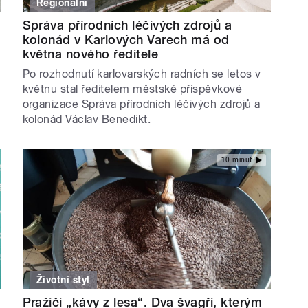
Regionální
Správa přírodních léčivých zdrojů a
kolonád v Karlových Varech má od
května nového ředitele
Po rozhodnutí karlovarských radních se letos v
květnu stal ředitelem městské příspěvkové
organizace Správa přírodních léčivých zdrojů a
kolonád Václav Benedikt.
10 minut
Životní styl
Pražiči „kávy z lesa“. Dva švagři, kterým