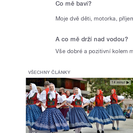
Co mě baví?
Moje dvě děti, motorka, pří
A co mě drží nad vodou?
Vše dobré a pozitivní kolem 
VŠECHNY ČLÁNKY
14 minut