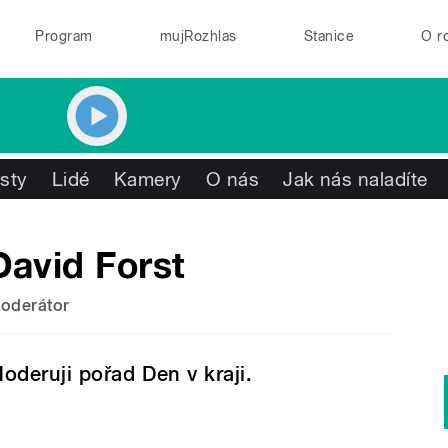
Program
mujRozhlas
Stanice
O r
isty
Lidé
Kamery
O nás
Jak nás naladíte
David Forst
oderátor
oderuji pořad Den v kraji.