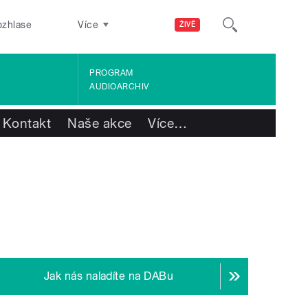
ozhlase
Více
ŽIVĚ
PROGRAM
AUDIOARCHIV
Kontakt
Naše akce
Více
…
Jak nás naladíte na DABu