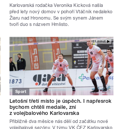
Karlovarská rodačka Veronika Kicková našla
před lety nový domov v pohoří Vtáčnik nedaleko
Žiaru nad Hronomu. Se svým synem Jánem
tvoří duo s názvem Hmlisto.
11 minut
Sport
Letošní třetí místo je úspěch. I napřesrok
bychom chtěli medaile, zní
z volejbalového Karlovarska
Přibližně dva měsíce nás dělí od začátku nové
volejbalové sezóny. V týmu VK ČEZ Karlovarsko