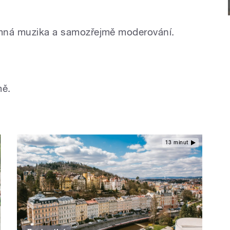
jemná muzika a samozřejmě moderování.
mě.
13 minut