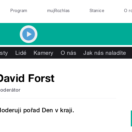
Program
mujRozhlas
Stanice
O r
isty
Lidé
Kamery
O nás
Jak nás naladíte
David Forst
oderátor
oderuji pořad Den v kraji.