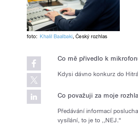
foto:
Khalil Baalbaki
,
Český rozhlas
Co mě přivedlo k mikrofo
Kdysi dávno konkurz do Hitr
Co považuji za moje rozhl
Předávání informací posluch
vysílání, to je to ,,NEJ.“