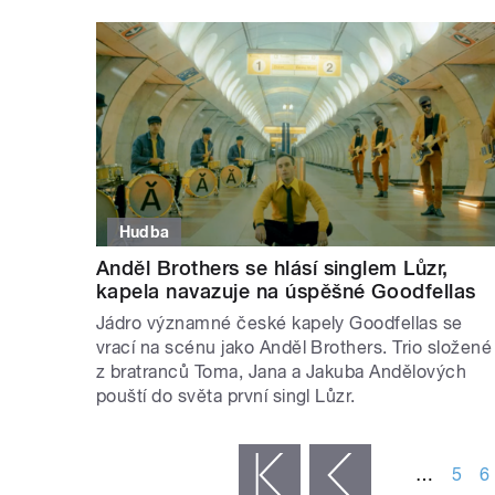
Hudba
Anděl Brothers se hlásí singlem Lůzr,
kapela navazuje na úspěšné Goodfellas
Jádro významné české kapely Goodfellas se
vrací na scénu jako Anděl Brothers. Trio složené
z bratranců Toma, Jana a Jakuba Andělových
pouští do světa první singl Lůzr.
STRÁNKY
…
5
6
« první
‹ předchozí