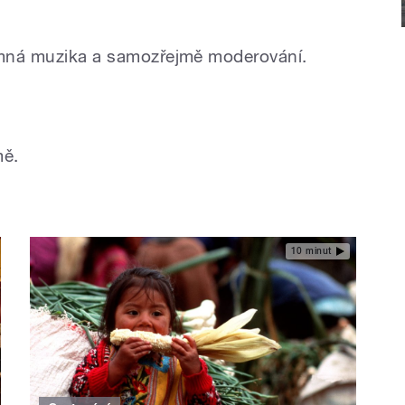
jemná muzika a samozřejmě moderování.
mě.
10 minut