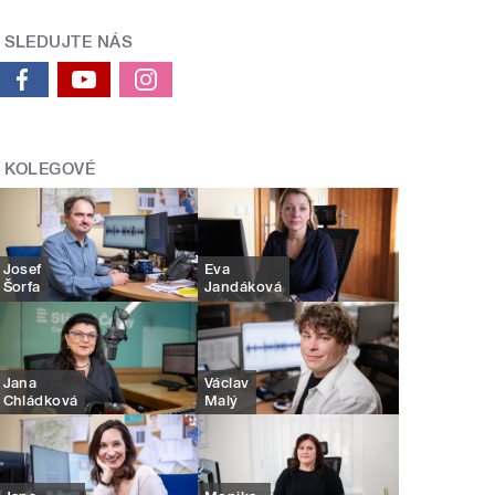
SLEDUJTE NÁS
KOLEGOVÉ
Josef
Eva
Šorfa
Jandáková
Jana
Václav
Chládková
Malý