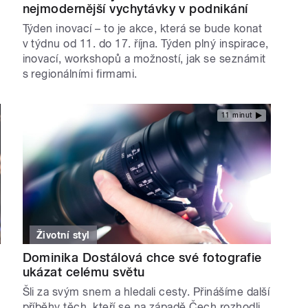
nejmodernější vychytávky v podnikání
Týden inovací – to je akce, která se bude konat
v týdnu od 11. do 17. října. Týden plný inspirace,
inovací, workshopů a možností, jak se seznámit
s regionálními firmami.
11 minut
Životní styl
Dominika Dostálová chce své fotografie
ukázat celému světu
Šli za svým snem a hledali cesty. Přinášíme další
příběhy těch, kteří se na západě Čech rozhodli