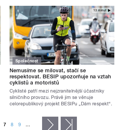
13 minut
Společnost
Nemusíme se milovat, stačí se
respektovat. BESIP upozorňuje na vztah
cyklistů a motoristů
Cyklisté patří mezi nejzranitelnější účastníky
silničního provozu. Právě jim se věnuje
celorepublikový projekt BESIPu „Dám respekt“.
7
8
9
…
následující ›
poslední »