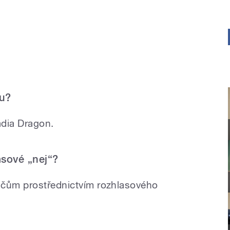
nu?
ádia Dragon.
asové „nej“?
ačům prostřednictvím rozhlasového