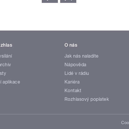
zhlas
O nás
ysílání
Jak nás naladíte
rchiv
Nápověda
sty
Lidé v rádiu
í aplikace
Kariéra
Kontakt
Rozhlasový poplatek
Coo