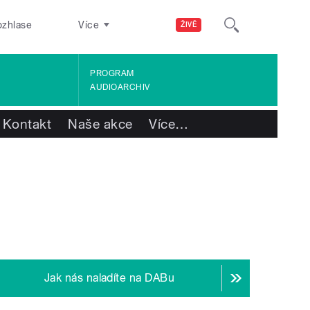
ozhlase
Více
ŽIVĚ
PROGRAM
AUDIOARCHIV
Kontakt
Naše akce
Více
…
Jak nás naladíte na DABu