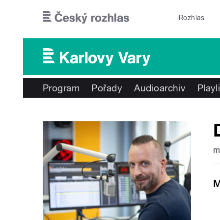
Přejít k hlavnímu obsahu
iRozhlas
Program
Pořady
Audioarchiv
Playl
m
M