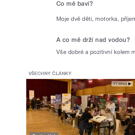
Co mě baví?
Moje dvě děti, motorka, pří
A co mě drží nad vodou?
Vše dobré a pozitivní kolem 
VŠECHNY ČLÁNKY
11 minut