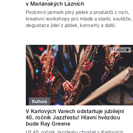
v Mariánských Lázních
Podzimní jarmark plný jablek a produktů z nich,
kreativní workshopy pro mladé a starší, soutěže,
degustace jídel z jablek, koncerty a další.
14 minut
Kultura
V Karlových Varech odstartuje jubilejní
40. ročník Jazzfestu! Hlavní hvězdou
bude Ray Greene
Už 40. ročník Jazzfestu chystají v Karlových