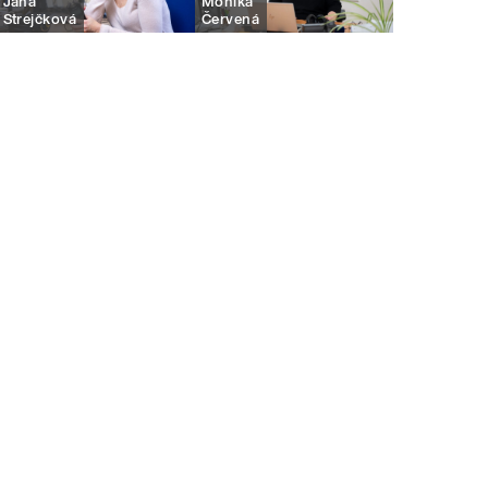
Jana
Monika
Strejčková
Červená