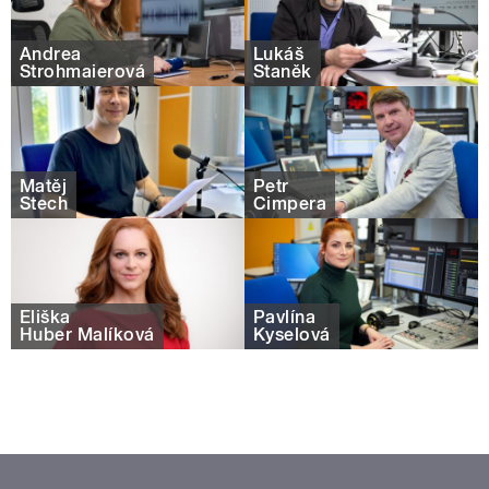
Andrea
Lukáš
Strohmaierová
Staněk
Matěj
Petr
Štech
Čimpera
Eliška
Pavlína
Huber Malíková
Kyselová