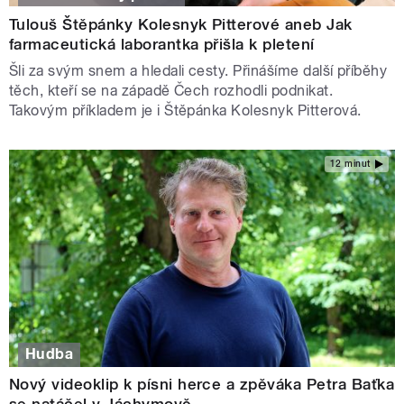
Tulouš Štěpánky Kolesnyk Pitterové aneb Jak
farmaceutická laborantka přišla k pletení
Šli za svým snem a hledali cesty. Přinášíme další příběhy
těch, kteří se na západě Čech rozhodli podnikat.
Takovým příkladem je i Štěpánka Kolesnyk Pitterová.
12 minut
Hudba
Nový videoklip k písni herce a zpěváka Petra Baťka