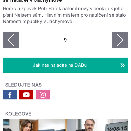
se natáčel v Jáchymově
Herec a zpěvák Petr Batěk natočil nový videoklip k jeho
písni Nejsem sám. Hlavním místem pro natáčení se stalo
Náměstí republiky v Jáchymově.
STRÁNKY
9
n
zí
Jak nás naladíte na DABu
SLEDUJTE NÁS
KOLEGOVÉ