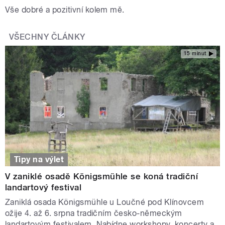
Vše dobré a pozitivní kolem mě.
VŠECHNY ČLÁNKY
15 minut
Tipy na výlet
V zaniklé osadě Königsmühle se koná tradiční
landartový festival
Zaniklá osada Königsmühle u Loučné pod Klínovcem
ožije 4. až 6. srpna tradičním česko-německým
landartovým festivalem. Nabídne workshopy, koncerty a