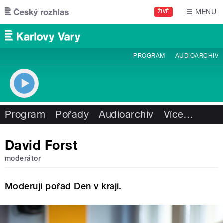
Přejít k hlavnímu obsahu
MENU
ŽIVĚ
PROGRAM
AUDIOARCHIV
Program
Pořady
Audioarchiv
Více
…
David Forst
moderátor
Moderuji pořad Den v kraji.