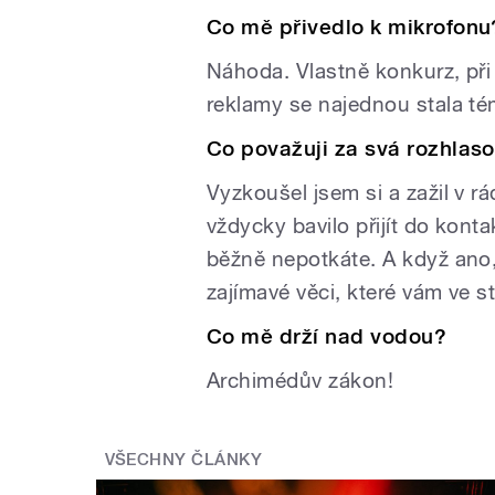
Co mě přivedlo k mikrofonu
Náhoda. Vlastně konkurz, při 
reklamy se najednou stala té
Co považuji za svá rozhlaso
Vyzkoušel jsem si a zažil v r
vždycky bavilo přijít do konta
běžně nepotkáte. A když ano,
zajímavé věci, které vám ve s
Co mě drží nad vodou?
Archimédův zákon!
VŠECHNY ČLÁNKY