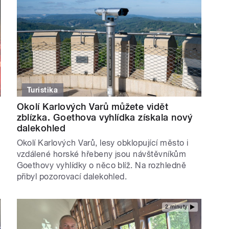
Turistika
Okolí Karlových Varů můžete vidět
zblízka. Goethova vyhlídka získala nový
dalekohled
Okolí Karlových Varů, lesy obklopující město i
vzdálené horské hřebeny jsou návštěvníkům
Goethovy vyhlídky o něco blíž. Na rozhledně
přibyl pozorovací dalekohled.
2 minuty