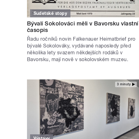
Sudetské stopy
Bývalí Sokolováci měli v Bavorsku vlastní
časopis
Řadu ročníků novin Falkenauer Heimatbrief pro
bývalé Sokolováky, vydávané naposledy před
několika lety svazem někdejších rodáků v
Bavorsku, mají nově v sokolovském muzeu.
3 minuty
Výstavy