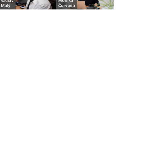
Václav
Monika
Malý
Červená