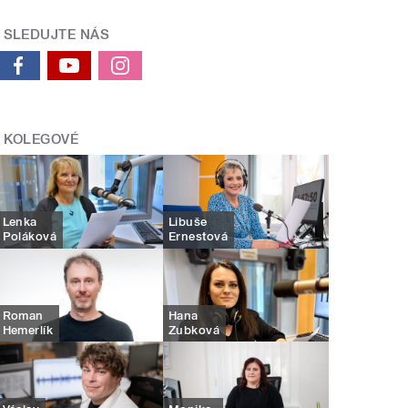
SLEDUJTE NÁS
KOLEGOVÉ
Lenka
Libuše
Poláková
Ernestová
Roman
Hana
Hemerlík
Zubková