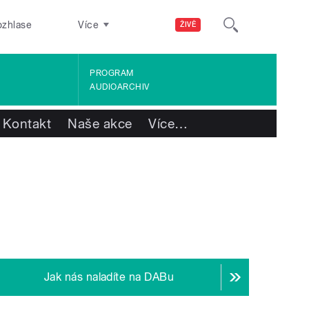
ozhlase
Více
ŽIVĚ
PROGRAM
AUDIOARCHIV
Kontakt
Naše akce
Více
…
Jak nás naladíte na DABu