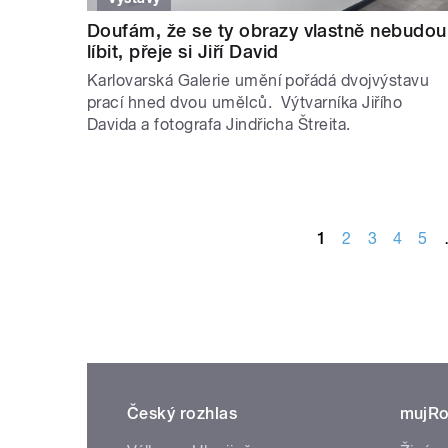
Doufám, že se ty obrazy vlastně nebudou
líbit, přeje si Jiří David
Karlovarská Galerie umění pořádá dvojvýstavu
prací hned dvou umělců. Výtvarníka Jiřího
Davida a fotografa Jindřicha Štreita.
STRÁNKY
1
2
3
4
5
Český rozhlas
mujRo