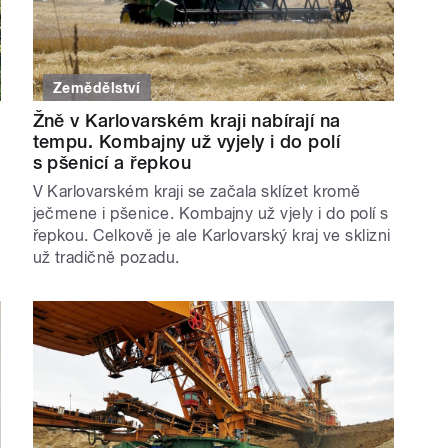
Zemědělství
Žně v Karlovarském kraji nabírají na
tempu. Kombajny už vyjely i do polí
s pšenicí a řepkou
V Karlovarském kraji se začala sklízet kromě
ječmene i pšenice. Kombajny už vjely i do polí s
e
řepkou. Celkově je ale Karlovarský kraj ve sklizni
už tradičně pozadu.