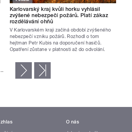
Karlovarský kraj kvůli horku vyhlásil
zvýšené nebezpečí požárů. Platí zákaz
rozdělávání ohňů
V Karlovarském kraji začíná období zvýšeného
nebezpečí vzniku požárů. Rozhodl o tom
hejtman Petr Kubis na doporučení hasičů.
Opatření zůstane v platnosti až do odvolání.
…
následující ›
poslední »
zhlas
O nás