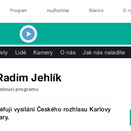
Program
mujRozhlas
Stanice
O r
isty
Lidé
Kamery
O nás
Jak nás naladíte
Radim Jehlík
edoucí programu
éfuji vysílání Českého rozhlasu Karlovy
ary.