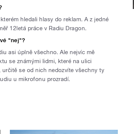
?
kterém hledali hlasy do reklam. A z jedné
měř 12letá práce v Radiu Dragon.
vé "nej"?
ádiu asi úplně všechno. Ale nejvíc mě
ktu se známými lidmi, které na ulici
 určitě se od nich nedozvíte všechny ty
tudiu u mikrofonu prozradí.