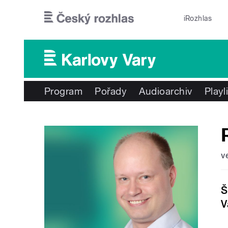
Přejít k hlavnímu obsahu
iRozhlas
Program
Pořady
Audioarchiv
Playl
v
Š
V