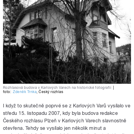
Rozhlasová budova v Karlových Varech na historické fotografii
|
foto:
Zdeněk Trnka
,
Český rozhlas
I když to skutečně poprvé se z Karlových Varů vysílalo ve
středu 15. listopadu 2007, kdy byla budova redakce
Českého rozhlasu Plzeň v Karlových Varech slavnostně
otevřena. Tehdy se vysílalo jen několik minut a