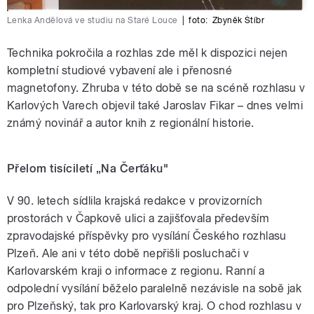
Lenka Andělová ve studiu na Staré Louce
|
foto:
Zbyněk Štíbr
Technika pokročila a rozhlas zde měl k dispozici nejen
kompletní studiové vybavení ale i přenosné
magnetofony. Zhruba v této době se na scéně rozhlasu v
Karlových Varech objevil také Jaroslav Fikar – dnes velmi
známý novinář a autor knih z regionální historie.
Přelom tisíciletí „Na Čerťáku"
V 90. letech sídlila krajská redakce v provizorních
prostorách v Čapkově ulici a zajišťovala především
zpravodajské příspěvky pro vysílání Českého rozhlasu
Plzeň. Ale ani v této době nepřišli posluchači v
Karlovarském kraji o informace z regionu. Ranní a
odpolední vysílání běželo paralelně nezávisle na sobě jak
pro Plzeňský, tak pro Karlovarský kraj. O chod rozhlasu v