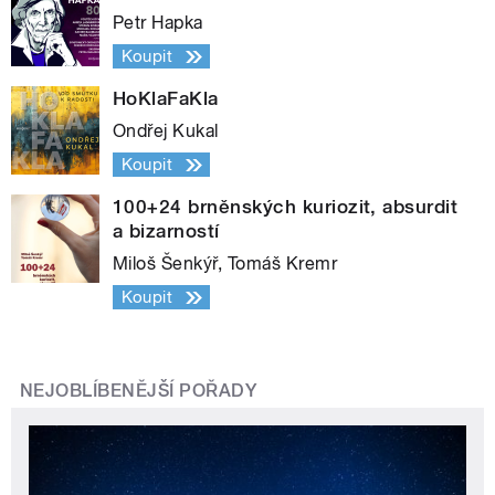
Petr Hapka
Koupit
HoKlaFaKla
Ondřej Kukal
Koupit
100+24 brněnských kuriozit, absurdit
a bizarností
Miloš Šenkýř, Tomáš Kremr
Koupit
NEJOBLÍBENĚJŠÍ POŘADY