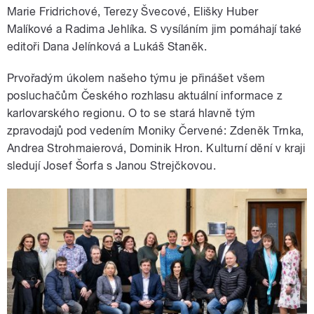
Marie Fridrichové, Terezy Švecové, Elišky Huber
Malíkové a Radima Jehlíka. S vysíláním jim pomáhají také
editoři Dana Jelínková a Lukáš Staněk.
Prvořadým úkolem našeho týmu je přinášet všem
posluchačům Českého rozhlasu aktuální informace z
karlovarského regionu. O to se stará hlavně tým
zpravodajů pod vedením Moniky Červené: Zdeněk Trnka,
Andrea Strohmaierová, Dominik Hron. Kulturní dění v kraji
sledují Josef Šorfa s Janou Strejčkovou.