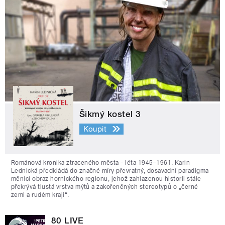
Šikmý kostel 3
Koupit
Románová kronika ztraceného města - léta 1945–1961. Karin
Lednická předkládá do značné míry převratný, dosavadní paradigma
měnící obraz hornického regionu, jehož zahlazenou historii stále
překrývá tlustá vrstva mýtů a zakořeněných stereotypů o „černé
zemi a rudém kraji“.
80 LIVE