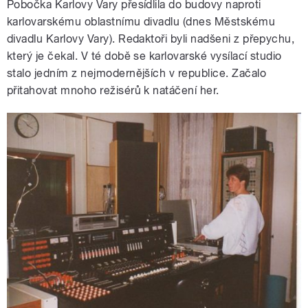
Pobočka Karlovy Vary přesídlila do budovy naproti
karlovarskému oblastnímu divadlu (dnes Městskému
divadlu Karlovy Vary). Redaktoři byli nadšeni z přepychu,
který je čekal. V té době se karlovarské vysílací studio
stalo jedním z nejmodernějších v republice. Začalo
přitahovat mnoho režisérů k natáčení her.