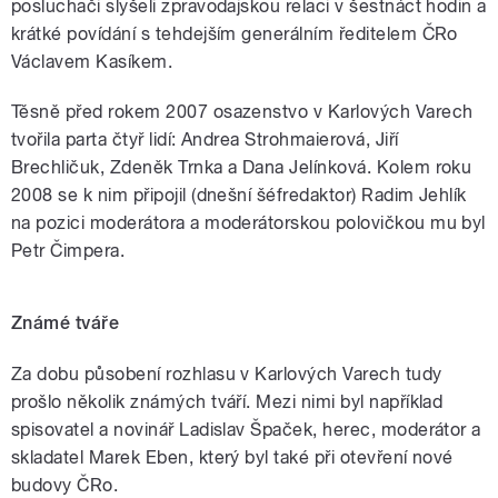
posluchači slyšeli zpravodajskou relaci v šestnáct hodin a
krátké povídání s tehdejším generálním ředitelem ČRo
Václavem Kasíkem.
Těsně před rokem 2007 osazenstvo v Karlových Varech
tvořila parta čtyř lidí: Andrea Strohmaierová, Jiří
Brechličuk, Zdeněk Trnka a Dana Jelínková. Kolem roku
2008 se k nim připojil (dnešní šéfredaktor) Radim Jehlík
na pozici moderátora a moderátorskou polovičkou mu byl
Petr Čimpera.
Známé tváře
Za dobu působení rozhlasu v Karlových Varech tudy
prošlo několik známých tváří. Mezi nimi byl například
spisovatel a novinář Ladislav Špaček, herec, moderátor a
skladatel Marek Eben, který byl také při otevření nové
budovy ČRo.