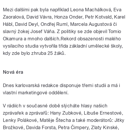
Mezi dalšími pak byla například Leona Machálková, Eva
Zaoralová, David Vávra, Honza Onder, Petr Kotvald, Karel
Hábl, David Deyl, Ondřej Ruml, Marcela Augustová či
slavný žokej Josef Váňa. Z politiky se zde objevil Tomio
Okamura a mnoho dalších.Rekord obsazenosti malého
vysílacího studia vytvořila třída základní umělecké školy,
kdy zde bylo zhruba 25 žáků.
Nová éra
Dnes karlovarská redakce disponuje třemi studii a má i
vlastní marketingové oddělení.
V rádiích v současné době slýcháte hlasy našich
zprávařek a zprávařů: Hany Zubkové, Libuše Ernestové,
Lenky Polákové, Matěje Štecha a také moderátorů: Jitky
Brožkové, Davida Forsta, Petra Čimpery, Zlaty Kinské,