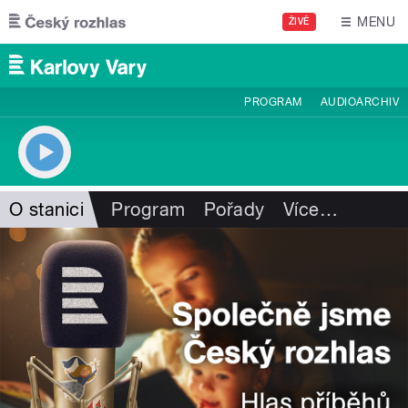
Přejít k hlavnímu obsahu
MENU
ŽIVĚ
PROGRAM
AUDIOARCHIV
O stanici
Program
Pořady
Více
…