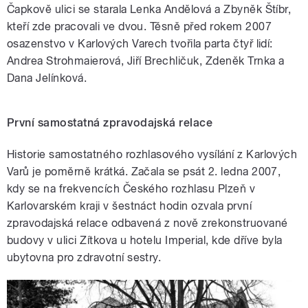
Čapkově ulici se starala Lenka Andělová a Zbyněk Štíbr,
kteří zde pracovali ve dvou. Těsně před rokem 2007
osazenstvo v Karlových Varech tvořila parta čtyř lidí:
Andrea Strohmaierová, Jiří Brechličuk, Zdeněk Trnka a
Dana Jelínková.
První samostatná zpravodajská relace
Historie samostatného rozhlasového vysílání z Karlových
Varů je poměrně krátká. Začala se psát 2. ledna 2007,
kdy se na frekvencích Českého rozhlasu Plzeň v
Karlovarském kraji v šestnáct hodin ozvala první
zpravodajská relace odbavená z nově zrekonstruované
budovy v ulici Zítkova u hotelu Imperial, kde dříve byla
ubytovna pro zdravotní sestry.