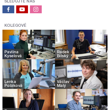
SLEDUJTE NÁS
KOLEGOVÉ
Pavlína
Radek
Kyselová
Bílský
Lenka
Václav
Poláková
Malý