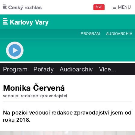
Přejít k hlavnímu obsahu
MENU
ŽIVĚ
PROGRAM
AUDIOARCHIV
Program
Pořady
Audioarchiv
Více
…
Monika Červená
vedoucí redakce zpravodajství
Na pozici vedoucí redakce zpravodajství jsem od
roku 2018.