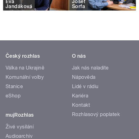
Eva
Josef
Jandáková
Šorfa
Český rozhlas
O nás
Válka na Ukrajině
Jak nás naladíte
Komunální volby
Nápověda
Stanice
Lidé v rádiu
eShop
Kariéra
Kontakt
Rozhlasový poplatek
mujRozhlas
Živé vysílání
Audioarchiv