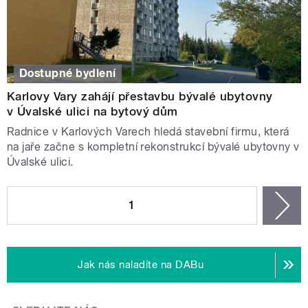
Dostupné bydlení
Karlovy Vary zahájí přestavbu bývalé ubytovny
v Úvalské ulici na bytový dům
Radnice v Karlových Varech hledá stavební firmu, která
na jaře začne s kompletní rekonstrukcí bývalé ubytovny v
Úvalské ulici.
STRÁNKY
1
n
Jak nás naladíte na DABu