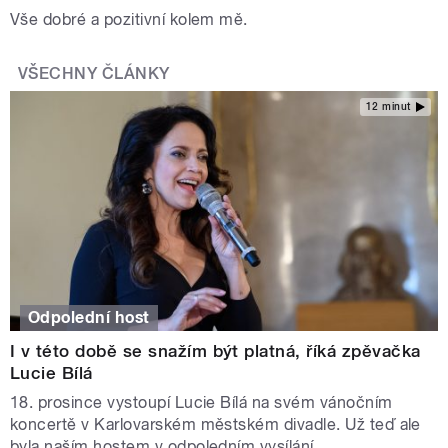
Vše dobré a pozitivní kolem mě.
VŠECHNY ČLÁNKY
12 minut
Odpolední host
I v této době se snažím být platná, říká zpěvačka
Lucie Bílá
18. prosince vystoupí Lucie Bílá na svém vánočním
koncertě v Karlovarském městském divadle. Už teď ale
byla naším hostem v odpoledním vysílání.