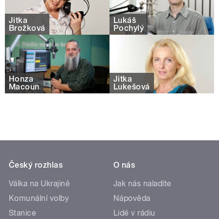
Jitka
Lukáš
Brožková
Pochylý
Honza
Jitka
Macoun
Lukešová
Český rozhlas
O nás
Válka na Ukrajině
Jak nás naladíte
Komunální volby
Nápověda
Stanice
Lidé v rádiu