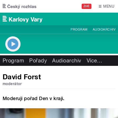
Přejít k hlavnímu obsahu
MENU
ŽIVĚ
PROGRAM
AUDIOARCHIV
Program
Pořady
Audioarchiv
Více
…
David Forst
moderátor
Moderuji pořad Den v kraji.