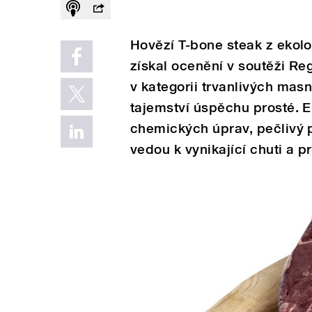
Hovězí T-bone steak z ekolo
získal ocenění v soutěži Re
v kategorii trvanlivých masn
tajemství úspěchu prosté. 
chemických úprav, pečlivý 
vedou k vynikající chuti a p