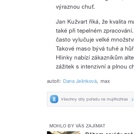
výraznou chuť.
Jan Kužvart říká, že kvalita m
také při tepelném zpracován
často vylučuje velké množství
Takové maso bývá tuhé a hůř
Hlinky nabízí zákazníkům alt
zážitek s intenzivní a plnou ch
autoři:
Dana Jelínková
,
max
Všechny díly pořadu na mujRozhlas
MOHLO BY VÁS ZAJÍMAT