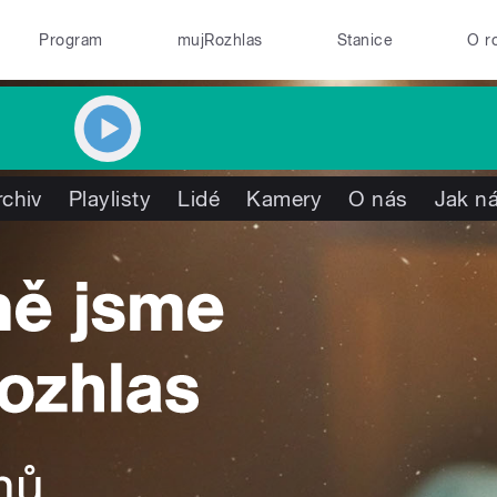
Program
mujRozhlas
Stanice
O r
rchiv
Playlisty
Lidé
Kamery
O nás
Jak ná