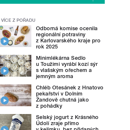
VÍCE Z POŘADU
Odborná komise ocenila
regionální potraviny
z Karlovarského kraje pro
rok 2025
Minimlékárna Sedlo
u Toužimi vyrábí kozí sýr
s vlašským ořechem a
jemným aroma
Chléb Otesánek z Hnatovo
pekařství v Dolním
Žandově chutná jako
z pohádky
Selský jogurt z Krásného
Údolí zraje přímo
v kelímku, bez přidaných