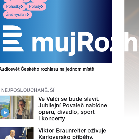
Pohádky
Pořady
Živé vysílání
Audiosvět Českého rozhlasu na jednom místě
NEJPOSLOUCHANĚJŠÍ
Ve Valči se bude slavit.
Jubilejní Povaleč nabídne
operu, divadlo, sport
i koncerty
Viktor Braunreiter oživuje
Karlovarsko příběhy.