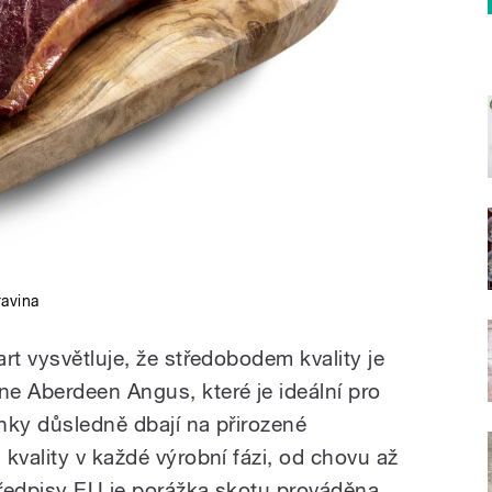
ravina
rt vysvětluje, že středobodem kvality je
e Aberdeen Angus, které je ideální pro
nky důsledně dbají na přirozené
kvality v každé výrobní fázi, od chovu až
předpisy EU je porážka skotu prováděna