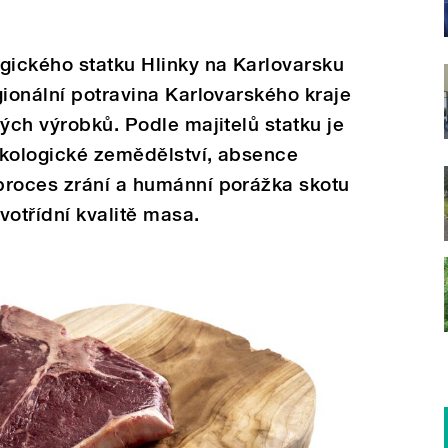
gického statku Hlinky na Karlovarsku
gionální potravina Karlovarského kraje
ých výrobků. Podle majitelů statku je
Ekologické zemědělství, absence
proces zrání a humánní porážka skotu
rvotřídní kvalitě masa.