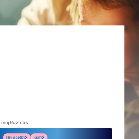
mujRozhlas
Hry a četby
Krimi