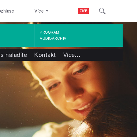
ozhlase
Více
ŽIVĚ
PROGRAM
AUDIOARCHIV
s naladíte
Kontakt
Více
…