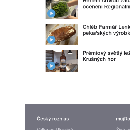
Během covidu začal
ocenění Regionální
Chléb Farmář Lenk
pekařských výrob
Prémiový světlý le
Krušných hor
Český rozhlas
mujRo
Válka na Ukrajině
Živé v