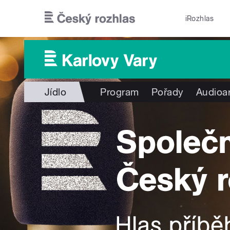
Přejít k hlavnímu obsahu
iRozhlas
Jídlo
Program
Pořady
Audioa