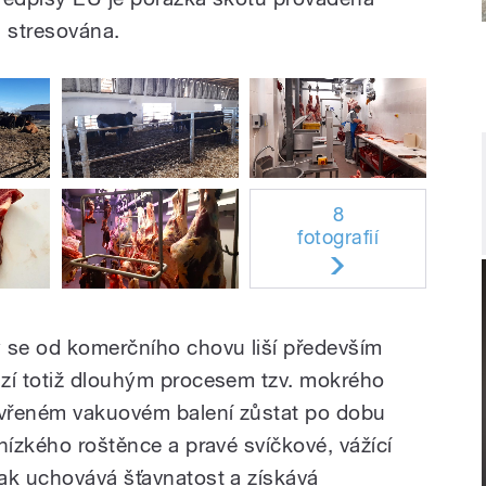
a stresována.
8
fotografií
 se od komerčního chovu liší především
ází totiž dlouhým procesem tzv. mokrého
zavřeném vakuovém balení zůstat po dobu
nízkého roštěnce a pravé svíčkové, vážící
ak uchovává šťavnatost a získává