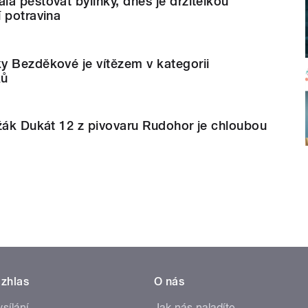
a pěstovat bylinky, dnes je držitelkou
 potravina
y Bezděkové je vítězem v kategorii
ků
žák Dukát 12 z pivovaru Rudohor je chloubou
zhlas
O nás
ysílání
Jak nás naladíte