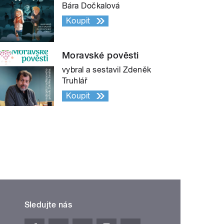
Bára Dočkalová
Koupit
Moravské pověsti
vybral a sestavil Zdeněk
Truhlář
Koupit
Sledujte nás