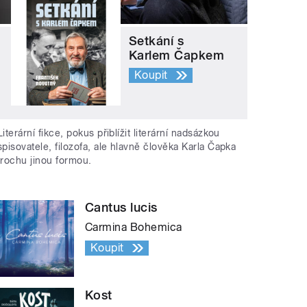
Setkání s
Karlem Čapkem
Koupit
Literární fikce, pokus přiblížit literární nadsázkou
spisovatele, filozofa, ale hlavně člověka Karla Čapka
trochu jinou formou.
Cantus lucis
Carmina Bohemica
Koupit
Kost