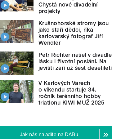
Chystá nové divadelní
projekty
Krušnohorské stromy jsou
jako staří dědci, říká
karlovarský fotograf Jiří
Wendler
Petr Richter našel v divadle
lásku i životní poslání. Na
jevišti září už šest desetiletí
V Karlových Varech
o víkendu startuje 34.
ročník terénního hobby
triatlonu KIWI MUŽ 2025
Jak nás naladíte na DABu