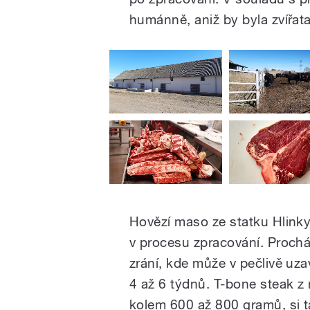
humánně, aniž by byla zvířat
Hovězí maso ze statku Hlinky
v procesu zpracování. Proch
zrání, kde může v pečlivě u
4 až 6 týdnů. T-bone steak z 
kolem 600 až 800 gramů, si t