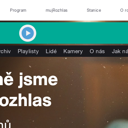
Program
mujRozhlas
Stanice
O r
rchiv
Playlisty
Lidé
Kamery
O nás
Jak ná