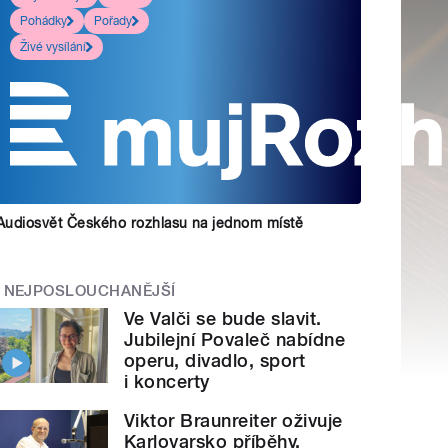
Pohádky
Pořady
Živé vysílání
Audiosvět Českého rozhlasu na jednom místě
NEJPOSLOUCHANĚJŠÍ
Ve Valči se bude slavit.
Jubilejní Povaleč nabídne
operu, divadlo, sport
i koncerty
Viktor Braunreiter oživuje
Karlovarsko příběhy.