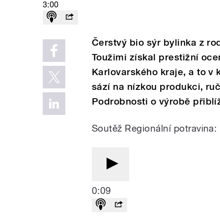
3:00
Čerstvý bio sýr bylinka z r
Toužimi získal prestižní oce
Karlovarského kraje, a to v 
sází na nízkou produkci, ru
Podrobnosti o výrobě přiblíž
Soutěž Regionální potravina: 
0:09