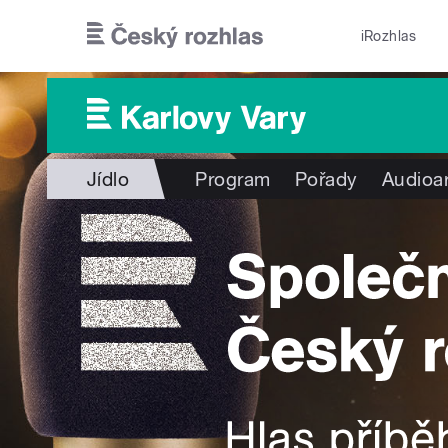
Přejít k hlavnímu obsahu
iRozhlas
Jídlo
Program
Pořady
Audioa