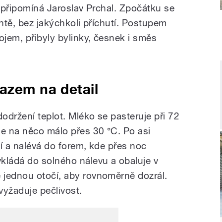
“ připomíná Jaroslav Prchal. Zpočátku se
antě, bez jakýchkoli příchutí. Postupem
ojem, přibyly bylinky, česnek i směs
azem na detail
dodržení teplot. Mléko se pasteruje při 72
je na něco málo přes 30 °C. Po asi
í a nalévá do forem, kde přes noc
kládá do solného nálevu a obaluje v
 jednou otočí, aby rovnoměrně dozrál.
vyžaduje pečlivost.