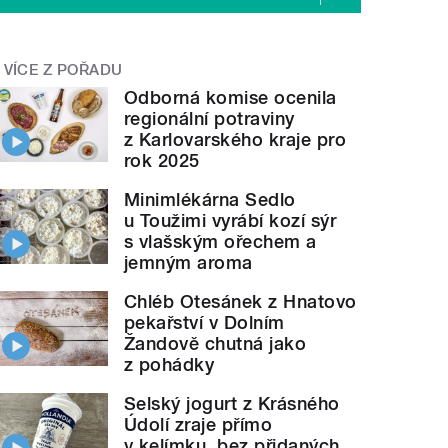
VÍCE Z POŘADU
Odborná komise ocenila
regionální potraviny
z Karlovarského kraje pro
rok 2025
Minimlékárna Sedlo
u Toužimi vyrábí kozí sýr
s vlašským ořechem a
jemným aroma
Chléb Otesánek z Hnatovo
pekařství v Dolním
Žandově chutná jako
z pohádky
Selský jogurt z Krásného
Údolí zraje přímo
v kelímku, bez přidaných