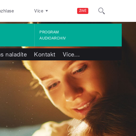
ozhlase
Více
ŽIVĚ
PROGRAM
AUDIOARCHIV
s naladíte
Kontakt
Více
…