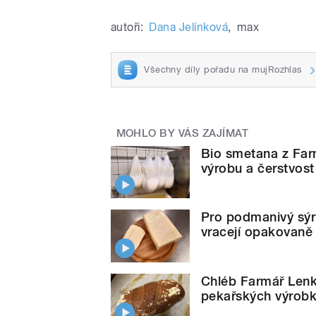
autoři:
Dana Jelínková
,
max
Všechny díly pořadu na mujRozhlas
MOHLO BY VÁS ZAJÍMAT
Bio smetana z Far
výrobu a čerstvost
Pro podmanivý sýr
vracejí opakovaně
Chléb Farmář Lenk
pekařských výrob