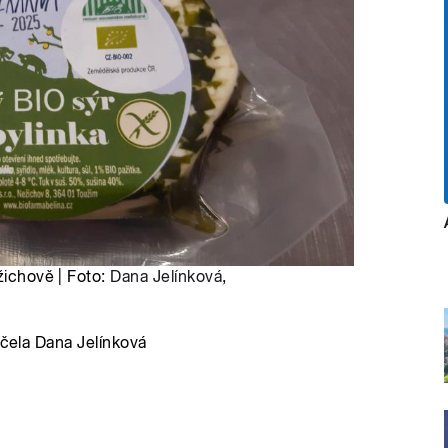
žichově | Foto:
Dana Jelínková
,
áčela Dana Jelínková