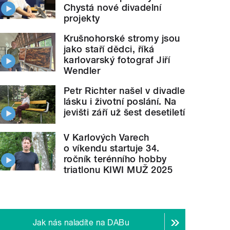
Chystá nové divadelní
projekty
Krušnohorské stromy jsou
jako staří dědci, říká
karlovarský fotograf Jiří
Wendler
Petr Richter našel v divadle
lásku i životní poslání. Na
jevišti září už šest desetiletí
V Karlových Varech
o víkendu startuje 34.
ročník terénního hobby
triatlonu KIWI MUŽ 2025
Jak nás naladíte na DABu