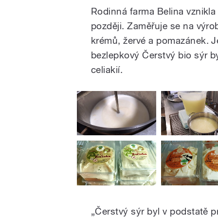
Rodinná farma Belina vznikla 
později. Zaměřuje se na výro
krémů, žervé a pomazánek. Jej
bezlepkový Čerstvý bio sýr by
celiakií.
„Čerstvý sýr byl v podstatě 