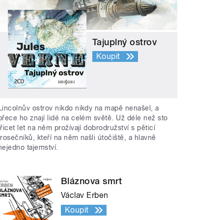
Tajuplný ostrov
Koupit
Lincolnův ostrov nikdo nikdy na mapě nenašel, a
přece ho znají lidé na celém světě. Už déle než sto
třicet let na něm prožívají dobrodružství s pěticí
trosečníků, kteří na něm našli útočiště, a hlavně
nejedno tajemství.
Bláznova smrt
Václav Erben
Koupit