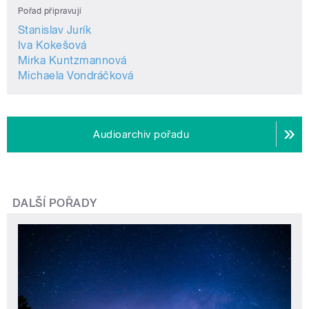
Pořad připravují
Stanislav Jurík
Iva Kokešová
Mirka Kuntzmannová
Michaela Vondráčková
Audioarchiv pořadu
DALŠÍ POŘADY