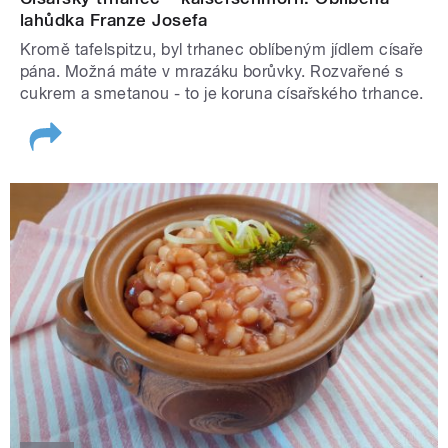
lahůdka Franze Josefa
Kromě tafelspitzu, byl trhanec oblíbeným jídlem císaře
pána. Možná máte v mrazáku borůvky. Rozvařené s
cukrem a smetanou - to je koruna císařského trhance.