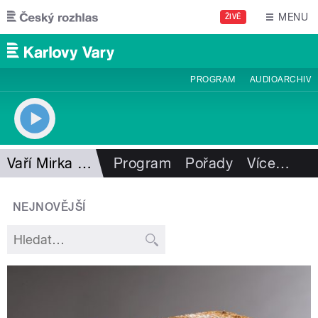
Přejít k hlavnímu obsahu
MENU
ŽIVĚ
PROGRAM
AUDIOARCHIV
Vaří Mirka Kuntzmannová
Program
Pořady
Více
…
NEJNOVĚJŠÍ