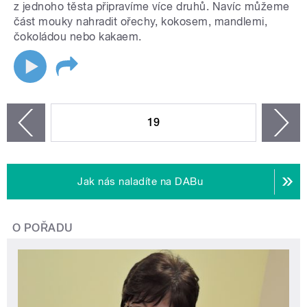
z jednoho těsta připravíme více druhů. Navíc můžeme
část mouky nahradit ořechy, kokosem, mandlemi,
čokoládou nebo kakaem.
STRÁNKY
19
n
zí
Jak nás naladíte na DABu
O POŘADU