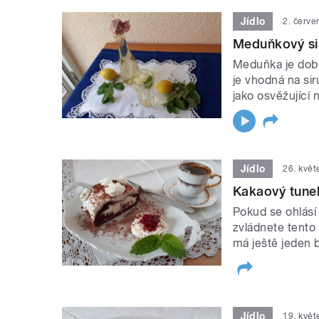
Jídlo
2. červe
Meduňkový sir
Meduňka je dobr
je vhodná na si
jako osvěžující n
Jídlo
26. kvě
Kakaový tunel
Pokud se ohlásí
zvládnete tento 
má ještě jeden
Jídlo
19. kvě