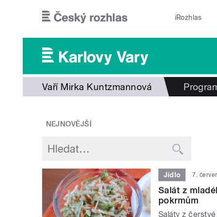
Přejít k hlavnímu obsahu
iRozhlas
Vaří Mirka Kuntzmannová
Progra
NEJNOVĚJŠÍ
Jídlo
7. červ
Salát z mladé
pokrmům
Saláty z čerstvé