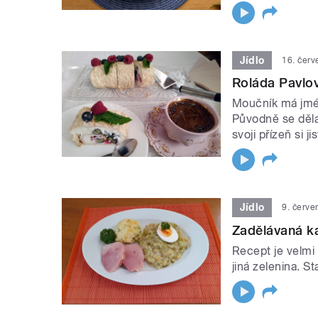
Jídlo
16. čer
Roláda Pavlo
Moučník má jmén
Původně se dělal
svoji přízeň si ji
Jídlo
9. červe
Zadělávaná ka
Recept je velmi
jiná zelenina. S