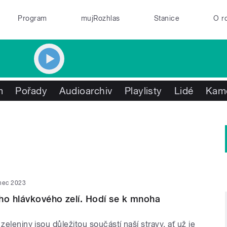
Program
mujRozhlas
Stanice
O r
m
Pořady
Audioarchiv
Playlisty
Lidé
Kam
enec 2023
ho hlávkového zelí. Hodí se k mnoha
 zeleniny jsou důležitou součástí naší stravy, ať už je