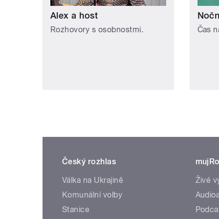
Alex a host
Noční
Rozhovory s osobnostmi.
Čas n
Český rozhlas
mujRo
Válka na Ukrajině
Živé v
Komunální volby
Audioa
Stanice
Podca