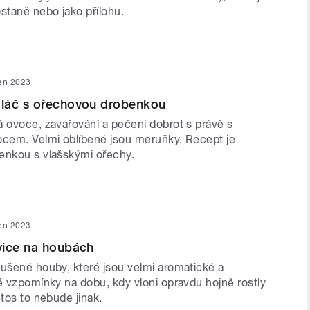
taně nebo jako přílohu.
ven 2023
láč s ořechovou drobenkou
á ovoce, zavařování a pečení dobrot s právě s
ocem. Velmi oblíbené jsou meruňky. Recept je
enkou s vlašskými ořechy.
ven 2023
vice na houbách
sušené houby, které jsou velmi aromatické a
é vzpomínky na dobu, kdy vloni opravdu hojně rostly
etos to nebude jinak.