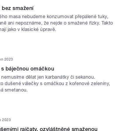
y bez smažení
ného masa nebudeme konzumovat přepálené tuky,
raně ani nepoznáme, že nejde o smažené řízky. Takto
ají jako v klasické úpravě.
ten 2023
y s báječnou omáčkou
nemusíme dělat jen karbanátky či sekanou.
yto dušené válečky s omáčkou z kořenové zeleniny,
ná smetanou.
n 2023
šenými rajčaty, ozvláštněné smaženou