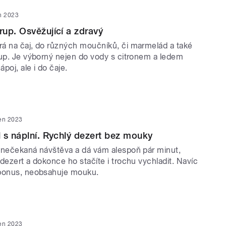
n 2023
up. Osvěžující a zdravý
á na čaj, do různých moučníků, či marmelád a také
rup. Je výborný nejen do vody s citronem a ledem
ápoj, ale i do čaje.
ten 2023
 s náplní. Rychlý dezert bez mouky
 nečekaná návštěva a dá vám alespoň pár minut,
dezert a dokonce ho stačíte i trochu vychladit. Navíc
 bonus, neobsahuje mouku.
ten 2023