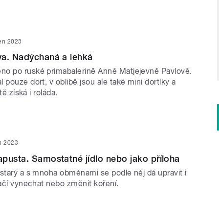
ven 2023
va. Nadýchaná a lehká
o po ruské primabalerině Anně Matjejevně Pavlově.
 pouze dort, v oblibě jsou ale také mini dortíky a
stě získá i roláda.
n 2023
pusta. Samostatné jídlo nebo jako příloha
 starý a s mnoha obměnami se podle něj dá upravit i
tačí vynechat nebo změnit koření.