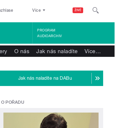
ozhlase
Více
ŽIVĚ
PROGRAM
AUDIOARCHIV
ery
O nás
Jak nás naladíte
Více
…
Jak nás naladíte na DABu
O POŘADU