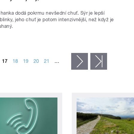
anka dodá pokrmu nevšední chuť. Sýr je lepší
linky, jeho chuť je potom intenzivnější, než když je
uhaný.
17
18
19
20
21
…
následující ›
poslední »