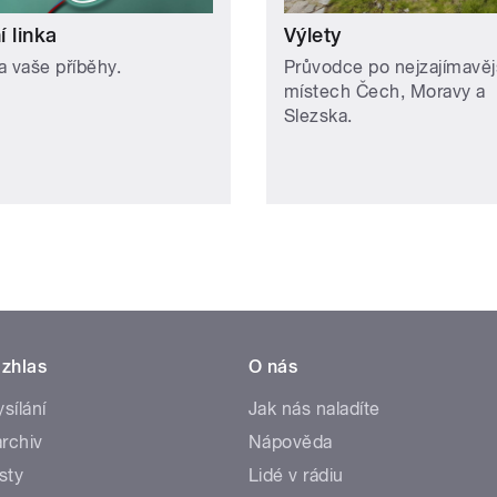
 linka
Výlety
a vaše příběhy.
Průvodce po nejzajímavěj
místech Čech, Moravy a
Slezska.
zhlas
O nás
ysílání
Jak nás naladíte
rchiv
Nápověda
sty
Lidé v rádiu