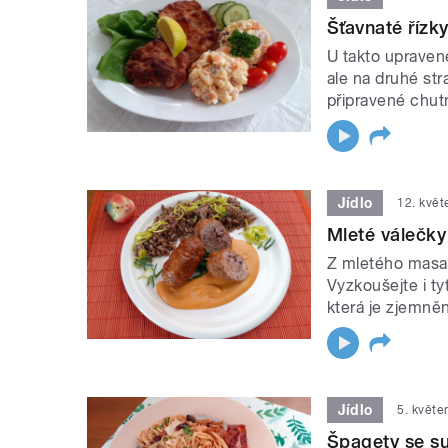
Šťavnaté řízk
U takto uprave
ale na druhé st
připravené chutn
Jídlo
12. kvě
Mleté válečk
Z mletého masa 
Vyzkoušejte i t
která je zjemně
Jídlo
5. květe
Špagety se su