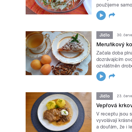
použijeme samos
Jídlo
30. čer
Meruňkový ko
Začala doba pln
dozrávajícím ov
ozvláštněn drob
Jídlo
23. čer
Vepřová krko
V receptu jsou 
vyvolávají krásn
a doufám, že i l