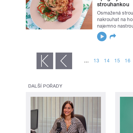
strouhankou
Osmažená strouh
nakrouhat na hob
najemno nastro
STRÁNKY
…
13
14
15
16
« první
‹ předchozí
DALŠÍ POŘADY