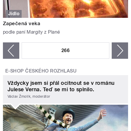
Jídlo
Zapečená veka
podle paní Margity z Plané
STRÁNKY
266
n
zí
E-SHOP ČESKÉHO ROZHLASU
Vždycky jsem si přál ocitnout se v románu
Julese Verna. Teď se mi to splnilo.
Václav Žmolík, moderátor