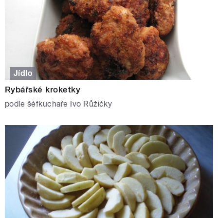
Jídlo
Rybářské kroketky
podle šéfkuchaře Ivo Růžičky