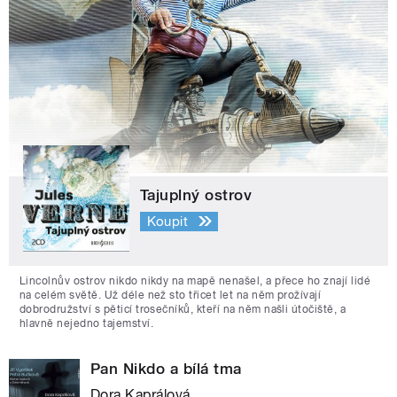
Tajuplný ostrov
Koupit
Lincolnův ostrov nikdo nikdy na mapě nenašel, a přece ho znají lidé
na celém světě. Už déle než sto třicet let na něm prožívají
dobrodružství s pěticí trosečníků, kteří na něm našli útočiště, a
hlavně nejedno tajemství.
Pan Nikdo a bílá tma
Dora Kaprálová