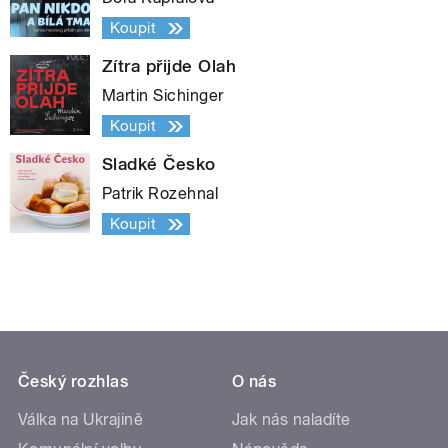
Koupit
Zítra přijde Olah
Martin Sichinger
Koupit
Sladké Česko
Patrik Rozehnal
Koupit
Český rozhlas
O nás
Válka na Ukrajině
Jak nás naladíte