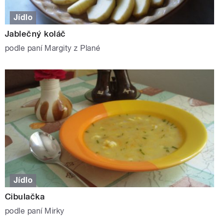
Jídlo
Jablečný koláč
podle paní Margity z Plané
Jídlo
Cibulačka
podle paní Mirky