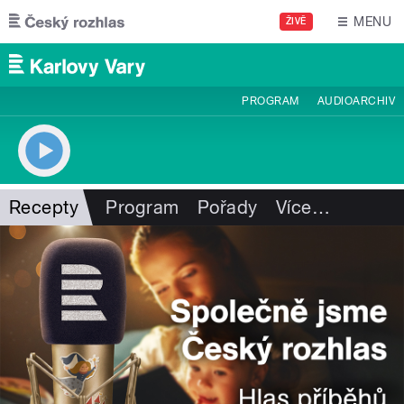
Přejít k hlavnímu obsahu
MENU
ŽIVĚ
PROGRAM
AUDIOARCHIV
Recepty
Program
Pořady
Více
…