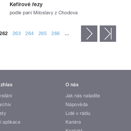
Kefírové řezy
podle paní Miloslavy z Chodova
262
263
264
265
266
…
následující ›
posled
zhlas
O nás
ysílání
Jak nás naladíte
rchiv
Nápověda
sty
Lidé v rádiu
í aplikace
Kariéra
Kontakt