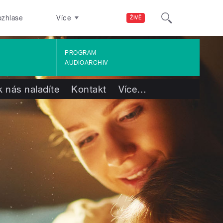
ozhlase
Více
ŽIVĚ
PROGRAM
AUDIOARCHIV
k nás naladíte
Kontakt
Více
…