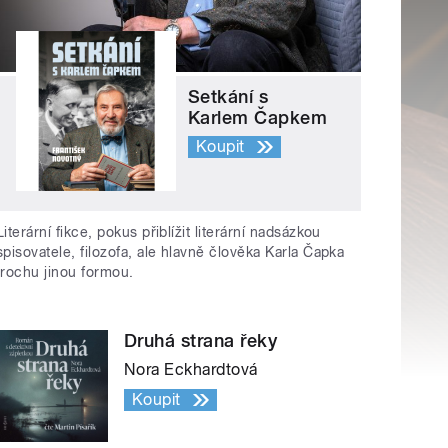
Setkání s
Karlem Čapkem
Koupit
Literární fikce, pokus přiblížit literární nadsázkou
spisovatele, filozofa, ale hlavně člověka Karla Čapka
trochu jinou formou.
Druhá strana řeky
Nora Eckhardtová
Koupit