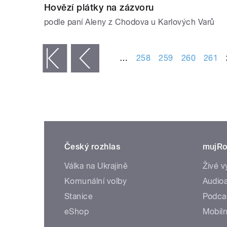
Hovězí plátky na zázvoru
podle paní Aleny z Chodova u Karlových Varů
STRÁNKY
…
258
259
260
261
« první
‹ předchozí
Český rozhlas
mujRo
Válka na Ukrajině
Živé v
Komunální volby
Audioa
Stanice
Podca
eShop
Mobiln