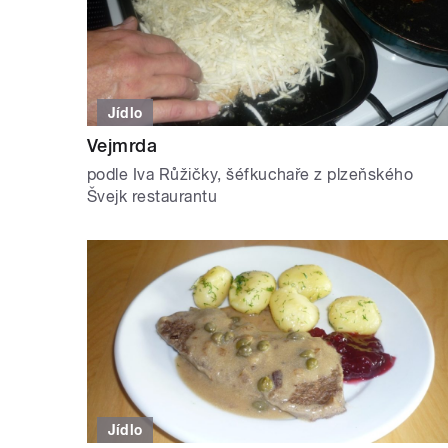
Jídlo
Vejmrda
podle Iva Růžičky, šéfkuchaře z plzeňského
Švejk restaurantu
Jídlo