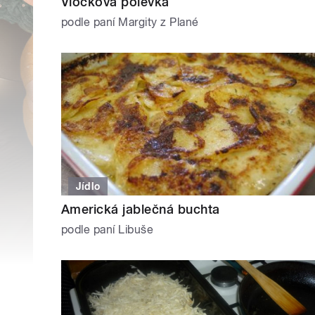
Vločková polévka
podle paní Margity z Plané
Jídlo
Americká jablečná buchta
podle paní Libuše