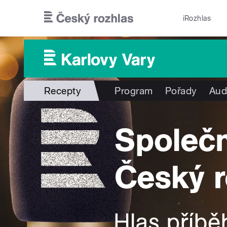
Přejít k hlavnímu obsahu
iRozhlas
Recepty
Program
Pořady
Aud