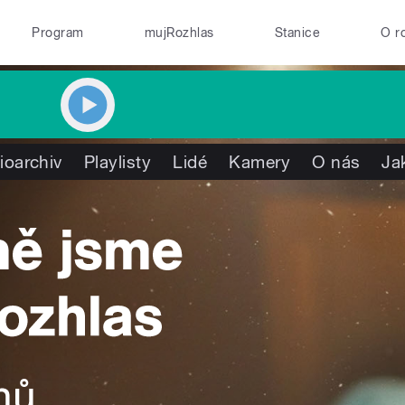
Program
mujRozhlas
Stanice
O r
ioarchiv
Playlisty
Lidé
Kamery
O nás
Ja