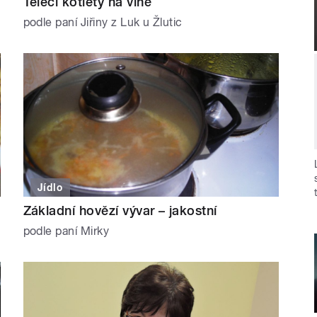
Telecí kotlety na víně
podle paní Jiřiny z Luk u Žlutic
Jídlo
Základní hovězí vývar – jakostní
podle paní Mirky