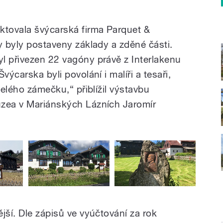
ktovala švýcarská firma Parquet &
y byly postaveny základy a zděné části.
l přivezen 22 vagóny právě z Interlakenu
výcarska byli povolání i malíři a tesaři,
celého zámečku,“ přiblížil výstavbu
uzea v Mariánských Lázních Jaromír
jší. Dle zápisů ve vyúčtování za rok