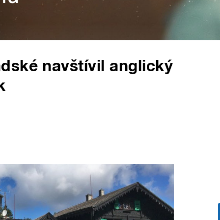
ské navštívil anglický
k