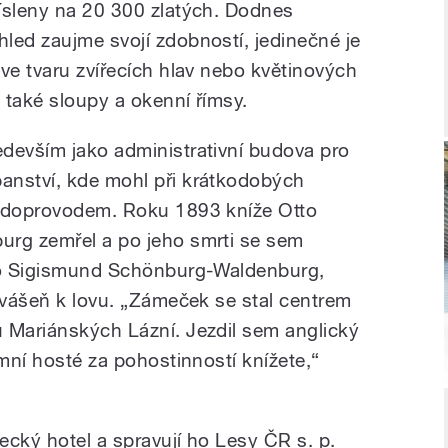
ísleny na 20 300 zlatých. Dodnes
led zaujme svojí zdobností, jedinečné je
ve tvaru zvířecích hlav nebo květinových
 také sloupy a okenní římsy.
devším jako administrativní budova pro
anství, kde mohl při krátkodobých
s doprovodem. Roku 1893 kníže Otto
urg zemřel a po jeho smrti se sem
tto Sigismund Schönburg-Waldenburg,
u vášeň k lovu. „Zámeček se stal centrem
 Mariánských Lázní. Jezdil sem anglický
amní hosté za pohostinností knížete,“
ecký hotel a spravují ho Lesy ČR s. p.