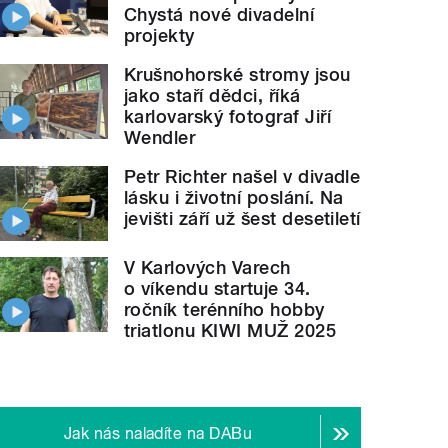
Chystá nové divadelní
projekty
Krušnohorské stromy jsou
jako staří dědci, říká
karlovarský fotograf Jiří
Wendler
Petr Richter našel v divadle
lásku i životní poslání. Na
jevišti září už šest desetiletí
V Karlových Varech
o víkendu startuje 34.
ročník terénního hobby
triatlonu KIWI MUŽ 2025
Jak nás naladíte na DABu