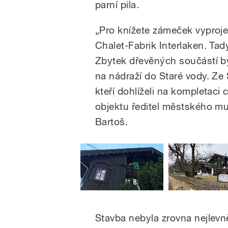
parní pila.
„Pro knížete zámeček vyproje
Chalet-Fabrik Interlaken. Tad
Zbytek dřevěných součástí by
na nádraží do Staré vody. Ze Š
kteří dohlíželi na kompletaci 
objektu ředitel městského m
Bartoš.
Stavba nebyla zrovna nejlevně