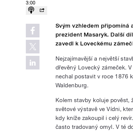
3:00
Svým vzhledem připomíná alp
prezident Masaryk. Další díl
zavedl k Loveckému zámečk
Nejzajímavější a největší st
dřevěný Lovecký zámeček. V 
nechal postavit v roce 1876 
Waldenburg.
Kolem stavby koluje pověst, 
světové výstavě ve Vídni, kte
kdy kníže zakoupil i celý reví
často tradovaný omyl. V té d