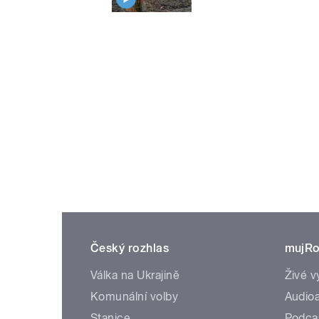
Český rozhlas
mujRo
Válka na Ukrajině
Živé v
Komunální volby
Audioa
Stanice
Podca