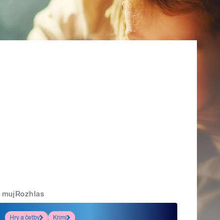
mujRozhlas
Hry a četby
Krimi