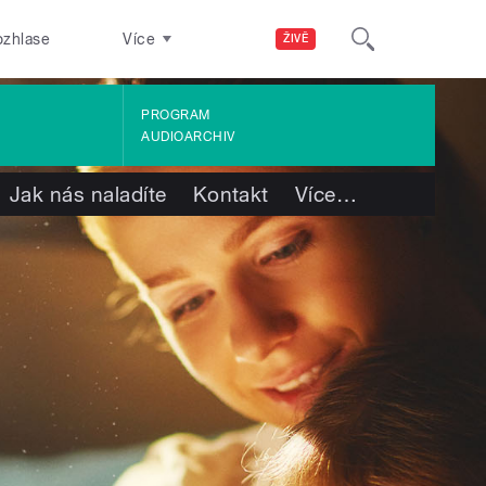
ozhlase
Více
ŽIVĚ
PROGRAM
AUDIOARCHIV
Jak nás naladíte
Kontakt
Více
…