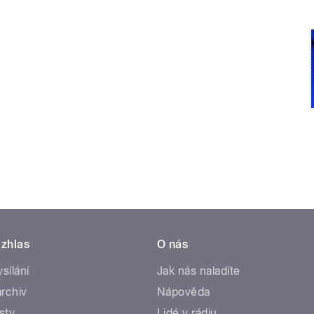
zhlas
O nás
ysílání
Jak nás naladíte
rchiv
Nápověda
sty
Lidé v rádiu