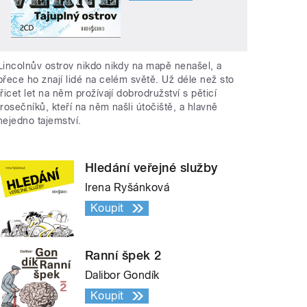
Lincolnův ostrov nikdo nikdy na mapě nenašel, a
přece ho znají lidé na celém světě. Už déle než sto
třicet let na něm prožívají dobrodružství s pěticí
trosečníků, kteří na něm našli útočiště, a hlavně
nejedno tajemství.
Hledání veřejné služby
Irena Ryšánková
Koupit
Ranní špek 2
Dalibor Gondík
Koupit