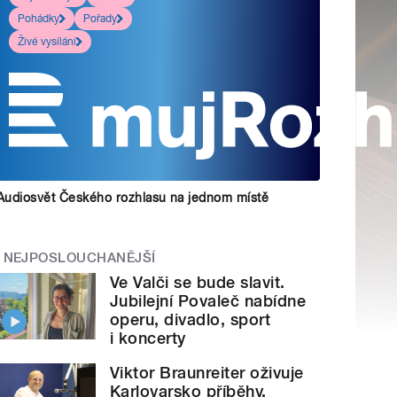
Pohádky
Pořady
Živé vysílání
Audiosvět Českého rozhlasu na jednom místě
NEJPOSLOUCHANĚJŠÍ
Ve Valči se bude slavit.
Jubilejní Povaleč nabídne
operu, divadlo, sport
i koncerty
Viktor Braunreiter oživuje
Karlovarsko příběhy.