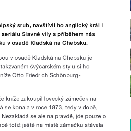
ský srub, navštívil ho anglický král i
 seriálu Slavné vily s příběhem nás
u v osadě Kladská na Chebsku.
avbou v osadě Kladská na Chebsku je
takzvaném švýcarském stylu si ho
kníže Otto Friedrich Schönburg-
že kníže zakoupil lovecký zámeček na
rá se konala v roce 1873, tedy v době,
r. Nezakládá se ale na pravdě, jde pouze o
obě totiž ještě na místě zámečku stávala