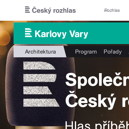
Přejít k hlavnímu obsahu
iRozhlas
Architektura
Program
Pořady