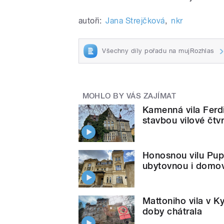
autoři:
Jana Strejčková
,
nkr
Všechny díly pořadu na mujRozhlas
MOHLO BY VÁS ZAJÍMAT
Kamenná vila Ferd
stavbou vilové čtv
Honosnou vilu Pup
ubytovnou i domov
Mattoniho vila v Ky
doby chátrala