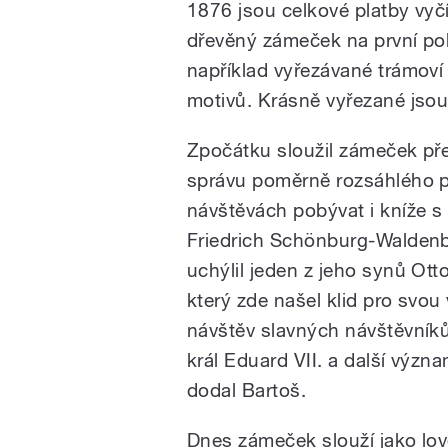
1876 jsou celkové platby vyč
dřevěný zámeček na první poh
například vyřezávané trámoví 
motivů. Krásně vyřezané jsou
Zpočátku sloužil zámeček pře
správu poměrně rozsáhlého p
návštěvách pobývat i kníže 
Friedrich Schönburg-Waldenb
uchýlil jeden z jeho synů O
který zde našel klid pro svo
návštěv slavných návštěvníků
král Eduard VII. a další význ
dodal Bartoš.
Dnes zámeček slouží jako lov