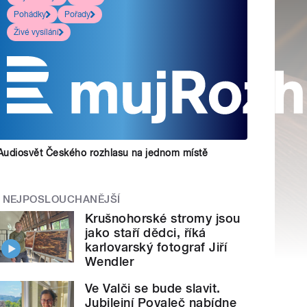
Pohádky
Pořady
Živé vysílání
Audiosvět Českého rozhlasu na jednom místě
NEJPOSLOUCHANĚJŠÍ
Krušnohorské stromy jsou
jako staří dědci, říká
karlovarský fotograf Jiří
Wendler
Ve Valči se bude slavit.
Jubilejní Povaleč nabídne