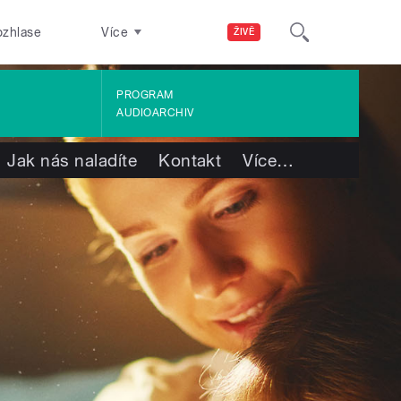
ozhlase
Více
ŽIVĚ
PROGRAM
AUDIOARCHIV
Jak nás naladíte
Kontakt
Více
…