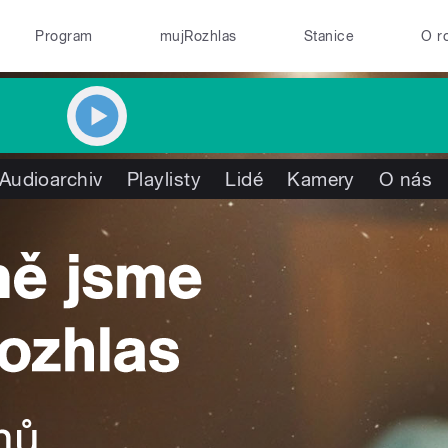
Program
mujRozhlas
Stanice
O r
Audioarchiv
Playlisty
Lidé
Kamery
O nás