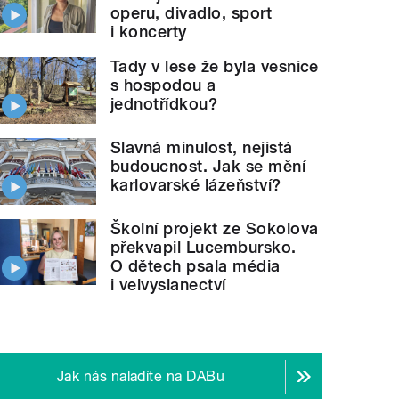
operu, divadlo, sport
i koncerty
Tady v lese že byla vesnice
s hospodou a
jednotřídkou?
Slavná minulost, nejistá
budoucnost. Jak se mění
karlovarské lázeňství?
Školní projekt ze Sokolova
překvapil Lucembursko.
O dětech psala média
i velvyslanectví
Jak nás naladíte na DABu