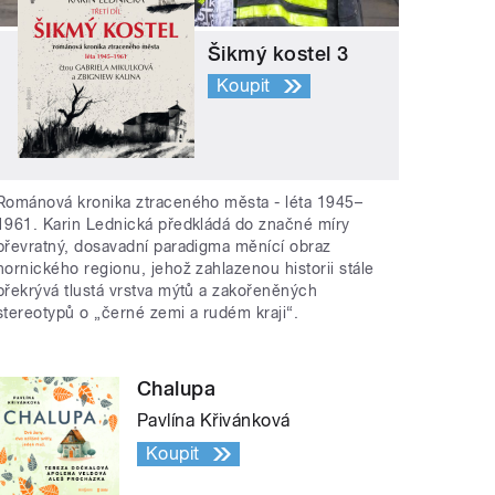
Šikmý kostel 3
Koupit
Románová kronika ztraceného města - léta 1945–
1961. Karin Lednická předkládá do značné míry
převratný, dosavadní paradigma měnící obraz
hornického regionu, jehož zahlazenou historii stále
překrývá tlustá vrstva mýtů a zakořeněných
stereotypů o „černé zemi a rudém kraji“.
Chalupa
Pavlína Křivánková
Koupit