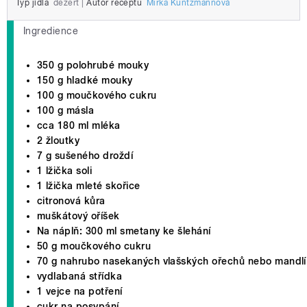
Typ jídla
dezert
|
Autor receptu
Mirka Kuntzmannová
Ingredience
350 g polohrubé mouky
150 g hladké mouky
100 g moučkového cukru
100 g másla
cca 180 ml mléka
2 žloutky
7 g sušeného droždí
1 lžička soli
1 lžička mleté skořice
citronová kůra
muškátový oříšek
Na náplň:
300 ml smetany ke šlehání
50 g moučkového cukru
70 g nahrubo nasekaných vlašských ořechů nebo mandlí
vydlabaná střídka
1 vejce na potření
cukr na posypání