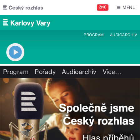
Přejít k hlavnímu obsahu
MENU
ŽIVĚ
PROGRAM
AUDIOARCHIV
Program
Pořady
Audioarchiv
Více
…