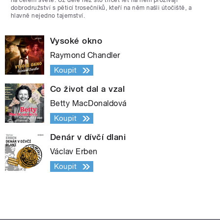
na celém světě. Už déle než sto třicet let na něm prožívají
dobrodružství s pěticí trosečníků, kteří na něm našli útočiště, a
hlavně nejedno tajemství.
Vysoké okno
Raymond Chandler
Koupit
Co život dal a vzal
Betty MacDonaldová
Koupit
Denár v dívčí dlani
Václav Erben
Koupit