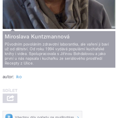
Miroslava Kuntzmannová
Původním povoláním zdravotní laborantka, ale vaření ji baví
už od dětství. Od roku 1994 vydává populární kuchařské
knihy i videa. Spolupracovala s Jiřinou Bohdalovou a jako
první u nás napsala i kuchařku ze seriálového prostředí
Recepty z Ulice.
autor:
iko
Všechny díly pořadu na mujRozhlas