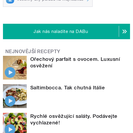
Jak nás naladíte na DABu
NEJNOVĚJŠÍ RECEPTY
Ořechový parfait s ovocem. Luxusní
osvěžení
Saltimbocca. Tak chutná Itálie
Rychlé osvěžující saláty. Podávejte
vychlazené!