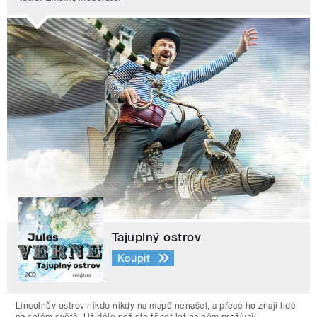
Tajuplný ostrov
Koupit
Lincolnův ostrov nikdo nikdy na mapě nenašel, a přece ho znají lidé