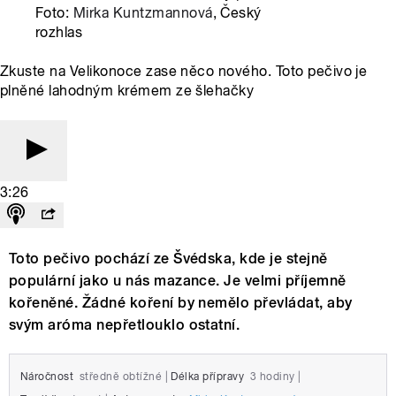
Foto:
Mirka Kuntzmannová
, Český
rozhlas
Zkuste na Velikonoce zase něco nového. Toto pečivo je
plněné lahodným krémem ze šlehačky
3:26
Toto pečivo pochází ze Švédska, kde je stejně
populární jako u nás mazance. Je velmi příjemně
kořeněné. Žádné koření by nemělo převládat, aby
svým aróma nepřetlouklo ostatní.
Náročnost
středně obtížné
|
Délka přípravy
3 hodiny
|