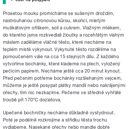
Prosetou mouku promícháme se sušeným droždím,
nastrouhanou citronovou kůrou, skořicí, mletým
muškátovým oříškem, solí a cukrem. Vlažným mlékem,
do kterého jsme rozkvedlali žloutky a rozehřátým vlahým
máslem zaděláme vláčné těsto, které necháme na
teplém místě vykynout. Vykynuté těsto rozdělíme na
pomoučeném vále na cca 15 stejných dílu. Z každého
vytvoříme bochánky, které klademe na plech, vyložený
pečícím papírem. Necháme ještě cca 20 minut kynout.
Před pečením potřeme bochánky rozšlehaným vejcem,
můžeme je ještě posypat plátky mandlí nebo nakrájenými
ořechy, tím nic nezkazíme. Pečeme ve středně vyhřáté
troubě při 170°C dozlatova.
Upečené bochníčky necháme důkladně vystydnout.
Poté je podélně rozkrojíme a střídku těsta trochu
vydlabeme. Nasekané ořechy nebo mandle dobře