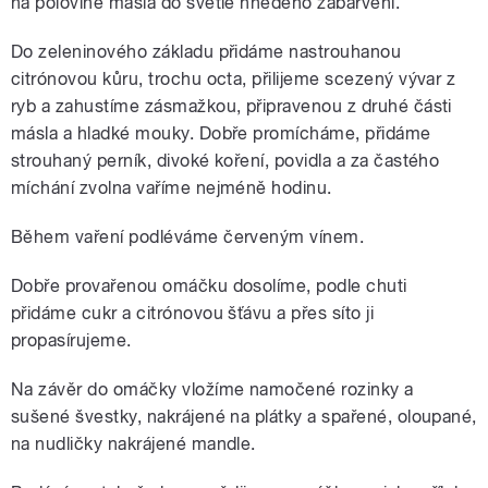
na polovině másla do světle hnědého zabarvení.
Do zeleninového základu přidáme nastrouhanou
citrónovou kůru, trochu octa, přilijeme scezený vývar z
ryb a zahustíme zásmažkou, připravenou z druhé části
másla a hladké mouky. Dobře promícháme, přidáme
strouhaný perník, divoké koření, povidla a za častého
míchání zvolna vaříme nejméně hodinu.
Během vaření podléváme červeným vínem.
Dobře provařenou omáčku dosolíme, podle chuti
přidáme cukr a citrónovou šťávu a přes síto ji
propasírujeme.
Na závěr do omáčky vložíme namočené rozinky a
sušené švestky, nakrájené na plátky a spařené, oloupané,
na nudličky nakrájené mandle.