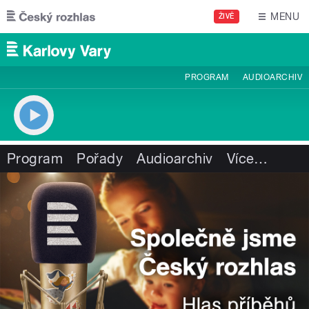
Přejít k hlavnímu obsahu
MENU
ŽIVĚ
PROGRAM
AUDIOARCHIV
Program
Pořady
Audioarchiv
Více
…