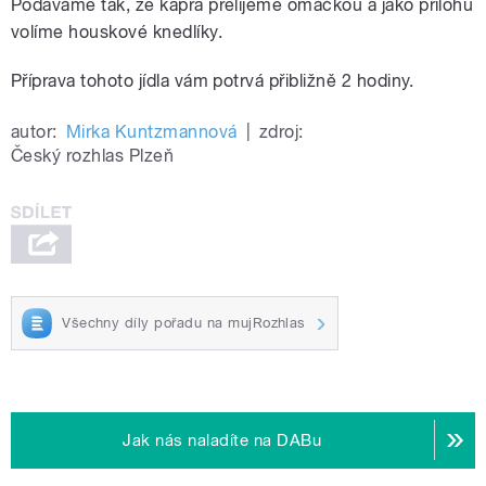
Podáváme tak, že kapra přelijeme omáčkou a jako přílohu
volíme houskové knedlíky.
Příprava tohoto jídla vám potrvá přibližně 2 hodiny.
autor:
Mirka Kuntzmannová
|
zdroj:
Český rozhlas Plzeň
Všechny díly pořadu na mujRozhlas
Jak nás naladíte na DABu