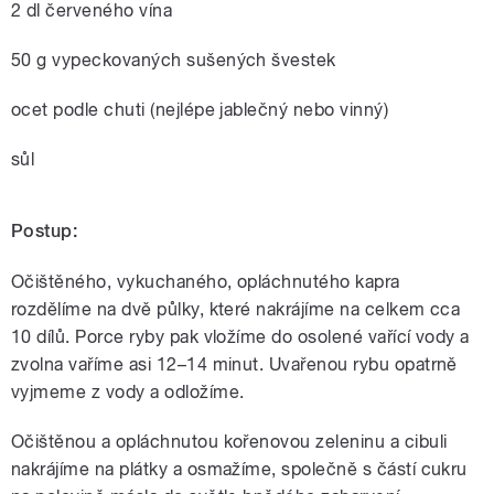
2 dl červeného vína
50 g vypeckovaných sušených švestek
ocet podle chuti (nejlépe jablečný nebo vinný)
sůl
Postup:
Očištěného, vykuchaného, opláchnutého kapra
rozdělíme na dvě půlky, které nakrájíme na celkem cca
10 dílů. Porce ryby pak vložíme do osolené vařící vody a
zvolna vaříme asi 12–14 minut. Uvařenou rybu opatrně
vyjmeme z vody a odložíme.
Očištěnou a opláchnutou kořenovou zeleninu a cibuli
nakrájíme na plátky a osmažíme, společně s částí cukru