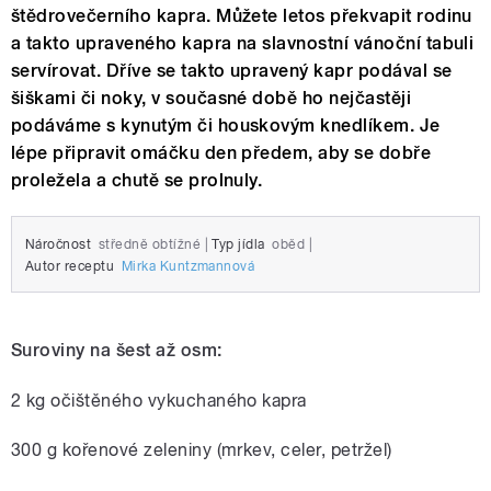
štědrovečerního kapra. Můžete letos překvapit rodinu
a takto upraveného kapra na slavnostní vánoční tabuli
servírovat. Dříve se takto upravený kapr podával se
šiškami či noky, v současné době ho nejčastěji
podáváme s kynutým či houskovým knedlíkem. Je
lépe připravit omáčku den předem, aby se dobře
proležela a chutě se prolnuly.
Náročnost
středně obtížné
|
Typ jídla
oběd
|
Autor receptu
Mirka Kuntzmannová
Suroviny na šest až osm:
2 kg očištěného vykuchaného kapra
300 g kořenové zeleniny (mrkev, celer, petržel)