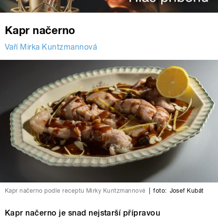
Kapr načerno
Vaří Mirka Kuntzmannová
Kapr načerno podle receptu Mirky Kuntzmannové
|
foto:
Josef Kubát
Kapr načerno je snad nejstarší přípravou