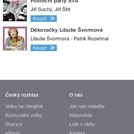
Půlnoční párty S+Š
Jiří Suchý, Jiří Šlitr
Koupit
Děkovačky Libuše Švormové
Libuše Švormová - Patrik Rozehnal
Koupit
Český rozhlas
O nás
Válka na Ukrajině
Jak nás naladíte
Komunální volby
Nápověda
Stanice
Lidé v rádiu
eShop
Kariéra