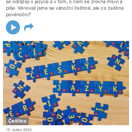
se odrážejí v jazyce a v tom, o čem se zrovna mluví a
píše. Věnovali jsme se vánoční češtině, ale co čeština
povánoční?
Čeština
15. leden 2024