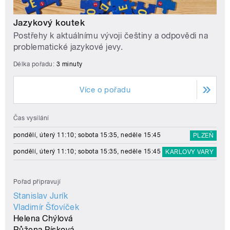
Jazykový koutek
Postřehy k aktuálnímu vývoji češtiny a odpovědi na
problematické jazykové jevy.
Délka pořadu:
3 minuty
Více o pořadu
Čas vysílání
pondělí, úterý 11:10; sobota 15:35, neděle 15:45
PLZEŇ
pondělí, úterý 11:10; sobota 15:35, neděle 15:45
KARLOVY VARY
Pořad připravují
Stanislav Jurík
Vladimír Šťovíček
Helena Chýlová
Růžena Písková