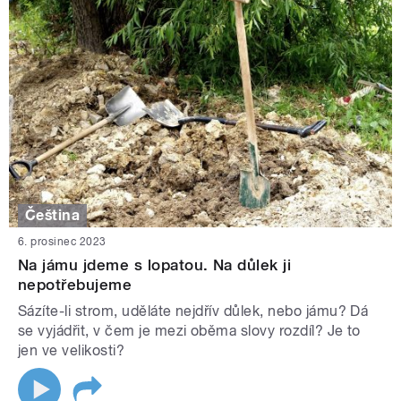
Čeština
6. prosinec 2023
Na jámu jdeme s lopatou. Na důlek ji
nepotřebujeme
Sázíte-li strom, uděláte nejdřív důlek, nebo jámu? Dá
se vyjádřit, v čem je mezi oběma slovy rozdíl? Je to
jen ve velikosti?