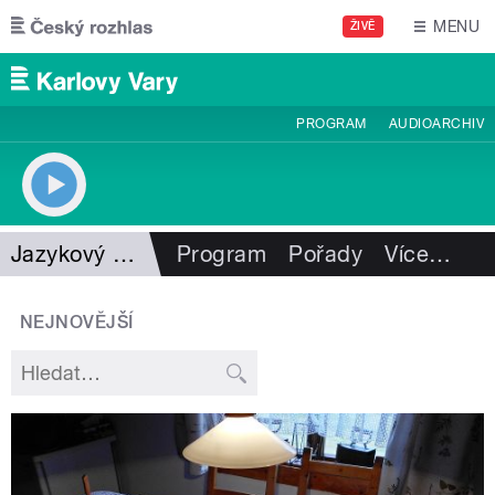
Přejít k hlavnímu obsahu
MENU
ŽIVĚ
PROGRAM
AUDIOARCHIV
Jazykový koutek
Program
Pořady
Více
…
NEJNOVĚJŠÍ