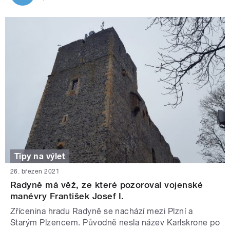
Tipy na výlet
26. březen 2021
Radyně má věž, ze které pozoroval vojenské
manévry František Josef I.
Zřícenina hradu Radyně se nachází mezi Plzní a
Starým Plzencem. Původně nesla název Karlskrone po