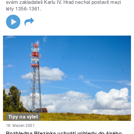
svém zakladateli Karlu IV. Hrad nechal postavit mezi
léty 1356-1361.
Tipy na výlet
18. březen 2021
Rozhledna Březinka uchvátí výhledy do širého