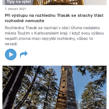
Tipy na výlet
7. březen 2021
Při výstupu na rozhlednu Třasák se strachy třást
rozhodně nemusíte
Rozhledna Třasák se nachází v obci Útvina nedaleko
města Toužim v Karlovarském kraji. I když svou výškou
nepatří zrovna mezi nejvyšší rozhledny, vůbec to
nevadí.