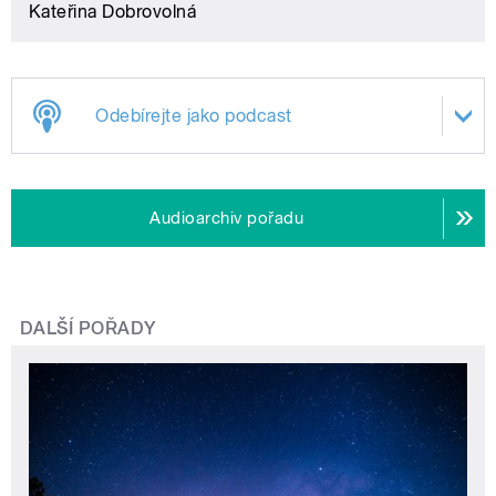
Kateřina Dobrovolná
Odebírejte jako podcast
Audioarchiv pořadu
DALŠÍ POŘADY