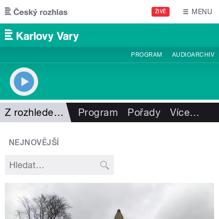
Přejít k hlavnímu obsahu
MENU
ŽIVĚ
PROGRAM
AUDIOARCHIV
Z rozhleden s rozhledem
Program
Pořady
Více
…
NEJNOVĚJŠÍ