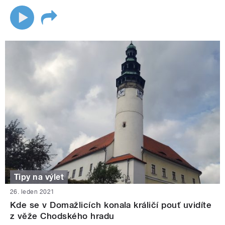
Tipy na výlet
26. leden 2021
Kde se v Domažlicích konala králičí pouť uvidíte
z věže Chodského hradu