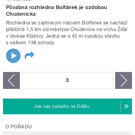
Půvabná rozhledna Bolfánek je ozdobou
Chudenicka
Rozhledna se zajímavým názvem Bolfánek se nachází
přibližně 1,5 km od městyse Chudenice na vrchu Žďár
v okrese Klatovy. Jedná se o 45 m vysokou stavbu
s celkem 138 schody.
STRÁNKY
3
n
zí
Jak nás naladíte na DABu
O POŘADU