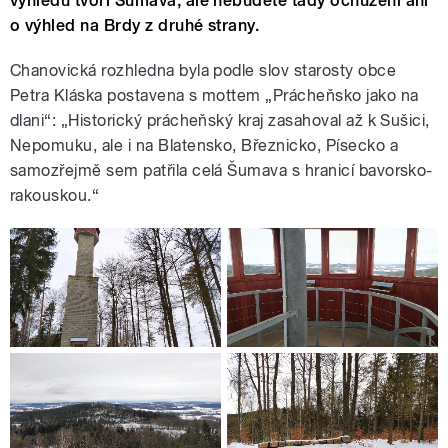
výhledu tvoří Šumava, ale nebudete tady ochuzeni ani
o výhled na Brdy z druhé strany.
Chanovická rozhledna byla podle slov starosty obce
Petra Kláska postavena s mottem „Prácheňsko jako na
dlani“: „Historický prácheňský kraj zasahoval až k Sušici,
Nepomuku, ale i na Blatensko, Březnicko, Písecko a
samozřejmě sem patřila celá Šumava s hranicí bavorsko-
rakouskou.“