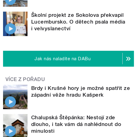
Školní projekt ze Sokolova překvapil
Lucembursko. O dětech psala média
i velvyslanectví
Jak nás naladíte na DABu
VÍCE Z POŘADU
Brdy i Krušné hory je možné spatřit ze
západní věže hradu Kašperk
Chalupská Štěpánka: Nestojí zde
dlouho, i tak vám dá nahlédnout do
minulosti