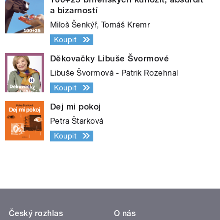
a bizarností
Miloš Šenkýř, Tomáš Kremr
Koupit
Děkovačky Libuše Švormové
Libuše Švormová - Patrik Rozehnal
Koupit
Dej mi pokoj
Petra Štarková
Koupit
Český rozhlas
O nás