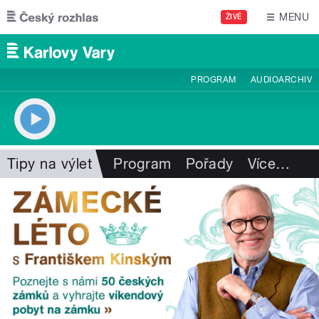
Přejít k hlavnímu obsahu
MENU
ŽIVĚ
PROGRAM
AUDIOARCHIV
Tipy na výlet
Program
Pořady
Více
…