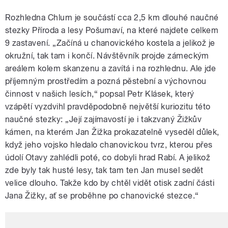
Rozhledna Chlum je součástí cca 2,5 km dlouhé naučné
stezky Příroda a lesy Pošumaví, na které najdete celkem
9 zastavení. „Začíná u chanovického kostela a jelikož je
okružní, tak tam i končí. Návštěvník projde zámeckým
areálem kolem skanzenu a zavítá i na rozhlednu. Ale jde
příjemným prostředím a pozná pěstební a výchovnou
činnost v našich lesích,“ popsal Petr Klásek, který
vzápětí vyzdvihl pravděpodobně největší kuriozitu této
naučné stezky: „Její zajímavostí je i takzvaný Žižkův
kámen, na kterém Jan Žižka prokazatelně vyseděl důlek,
když jeho vojsko hledalo chanovickou tvrz, kterou přes
údolí Otavy zahlédli poté, co dobyli hrad Rabí. A jelikož
zde byly tak husté lesy, tak tam ten Jan musel sedět
velice dlouho. Takže kdo by chtěl vidět otisk zadní části
Jana Žižky, ať se proběhne po chanovické stezce.“