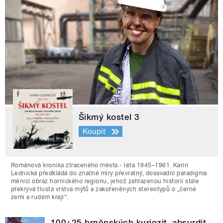
Šikmý kostel 3
Koupit
Románová kronika ztraceného města - léta 1945–1961. Karin
Lednická předkládá do značné míry převratný, dosavadní paradigma
měnící obraz hornického regionu, jehož zahlazenou historii stále
překrývá tlustá vrstva mýtů a zakořeněných stereotypů o „černé
zemi a rudém kraji“.
100+25 brněnských kuriozit, absurdit