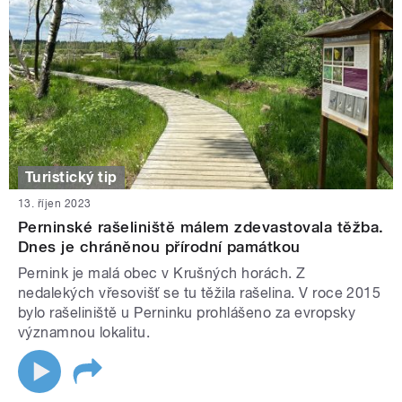
Turistický tip
13. říjen 2023
Perninské rašeliniště málem zdevastovala těžba.
Dnes je chráněnou přírodní památkou
Pernink je malá obec v Krušných horách. Z
nedalekých vřesovišť se tu těžila rašelina. V roce 2015
bylo rašeliniště u Perninku prohlášeno za evropsky
významnou lokalitu.