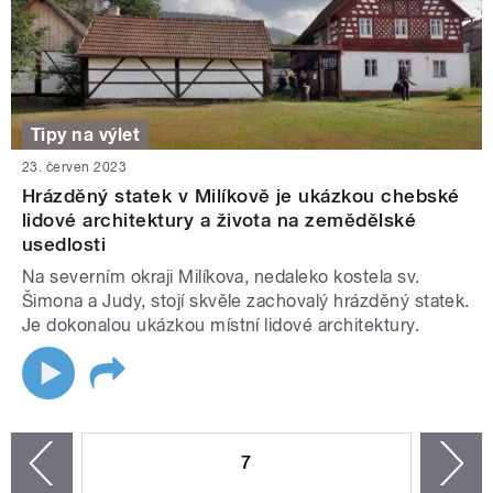
Tipy na výlet
23. červen 2023
Hrázděný statek v Milíkově je ukázkou chebské
lidové architektury a života na zemědělské
usedlosti
Na severním okraji Milíkova, nedaleko kostela sv.
Šimona a Judy, stojí skvěle zachovalý hrázděný statek.
Je dokonalou ukázkou místní lidové architektury.
STRÁNKY
7
n
zí