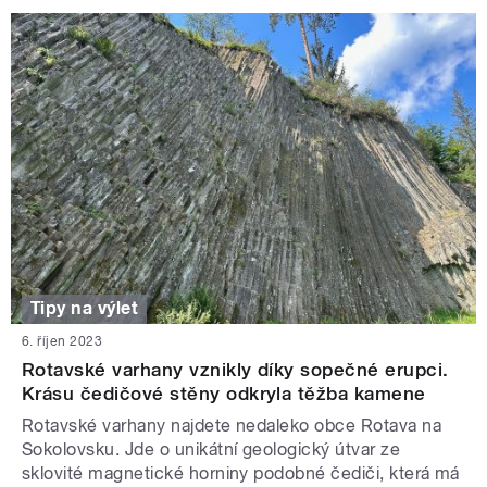
Tipy na výlet
6. říjen 2023
Rotavské varhany vznikly díky sopečné erupci.
Krásu čedičové stěny odkryla těžba kamene
Rotavské varhany najdete nedaleko obce Rotava na
Sokolovsku. Jde o unikátní geologický útvar ze
sklovité magnetické horniny podobné čediči, která má