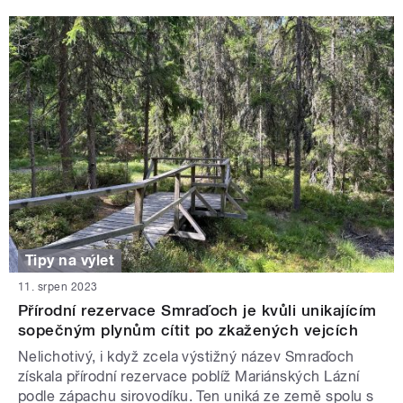
Tipy na výlet
11. srpen 2023
Přírodní rezervace Smraďoch je kvůli unikajícím
sopečným plynům cítit po zkažených vejcích
Nelichotivý, i když zcela výstižný název Smraďoch
získala přírodní rezervace poblíž Mariánských Lázní
podle zápachu sirovodíku. Ten uniká ze země spolu s