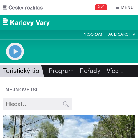
Přejít k hlavnímu obsahu
MENU
ŽIVĚ
PROGRAM
AUDIOARCHIV
Turistický tip
Program
Pořady
Více
…
NEJNOVĚJŠÍ