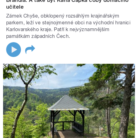
Brandla. A také byt Karla Čapka coby domácího
učitele
Zámek Chyše, obklopený rozsáhlým krajinářským
parkem, leží ve stejnojmenné obci na východní hranici
Karlovarského kraje. Patří k nejvýznamnějším
památkám západních Čech.