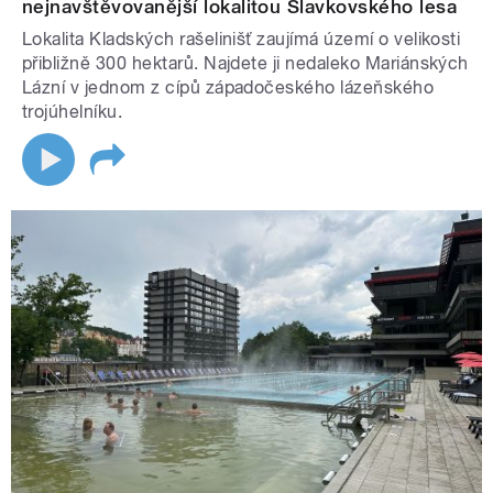
nejnavštěvovanější lokalitou Slavkovského lesa
Lokalita Kladských rašelinišť zaujímá území o velikosti
přibližně 300 hektarů. Najdete ji nedaleko Mariánských
Lázní v jednom z cípů západočeského lázeňského
trojúhelníku.