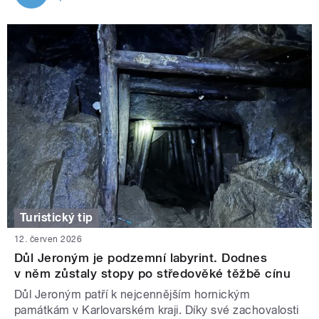
Turistický tip
12. červen 2026
Důl Jeroným je podzemní labyrint. Dodnes
v něm zůstaly stopy po středověké těžbě cínu
Důl Jeroným patří k nejcennějším hornickým
památkám v Karlovarském kraji. Díky své zachovalosti