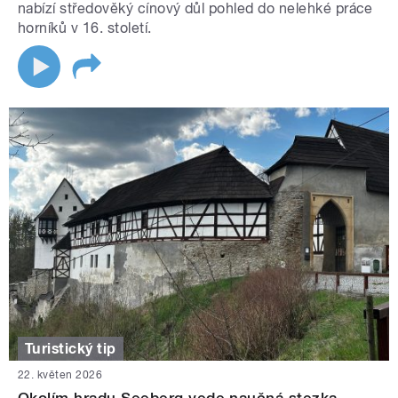
nabízí středověký cínový důl pohled do nelehké práce
horníků v 16. století.
Turistický tip
22. květen 2026