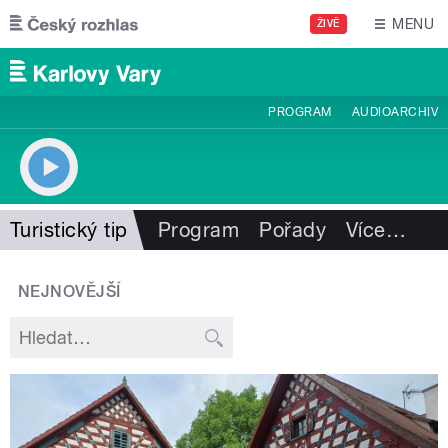
Přejít k hlavnímu obsahu
MENU
ŽIVĚ
PROGRAM
AUDIOARCHIV
Turistický tip
Program
Pořady
Více
…
NEJNOVĚJŠÍ