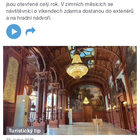
jsou otevřené celý rok. V zimních měsících se
návštěvníci o víkendech zdarma dostanou do exteriérů
a na hradní nádvoří.
Turistický tip