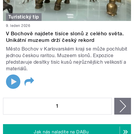
Turistický tip
9. leden 2026
V Bochově najdete tisíce slonů z celého světa.
Unikátní muzeum drží český rekord
Město Bochov v Karlovarském kraji se může pochlubit
jednou českou raritou. Muzeem slonů. Expozice
představuje desítky tisíc kusů nejrůznějších velikostí a
materiálů.
STRÁNKY
1
n
Jak nás naladíte na DABu