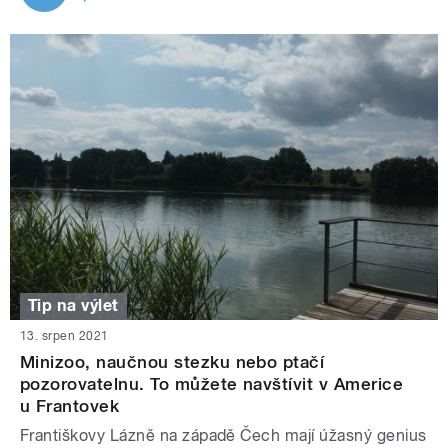
Tip na výlet
13. srpen 2021
Minizoo, naučnou stezku nebo ptačí
pozorovatelnu. To můžete navštívit v Americe
u Frantovek
Františkovy Lázně na západě Čech mají úžasný genius