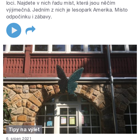
loci. Najdete v nich řadu míst, která jsou něčím
výjimečná. Jedním z nich je lesopark Amerika. Místo
odpočinku i zábavy.
Tipy na výlet
6. srpen 2021