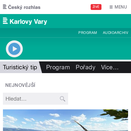
Přejít k hlavnímu obsahu
MENU
ŽIVĚ
PROGRAM
AUDIOARCHIV
Turistický tip
Program
Pořady
Více
…
NEJNOVĚJŠÍ