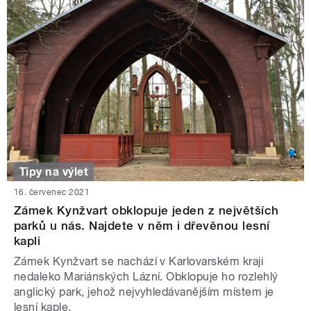
Tipy na výlet
16. červenec 2021
Zámek Kynžvart obklopuje jeden z největších
parků u nás. Najdete v něm i dřevěnou lesní
kapli
Zámek Kynžvart se nachází v Karlovarském kraji
nedaleko Mariánských Lázní. Obklopuje ho rozlehlý
anglický park, jehož nejvyhledávanějším místem je
lesní kaple.