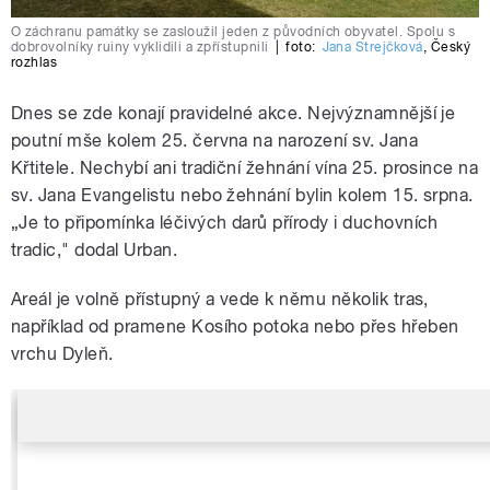
O záchranu památky se zasloužil jeden z původních obyvatel. Spolu s
dobrovolníky ruiny vyklidili a zpřístupnili
|
foto:
Jana Strejčková
,
Český
rozhlas
Dnes se zde konají pravidelné akce. Nejvýznamnější je
poutní mše kolem 25. června na narození sv. Jana
Křtitele. Nechybí ani tradiční žehnání vína 25. prosince na
sv. Jana Evangelistu nebo žehnání bylin kolem 15. srpna.
„Je to připomínka léčivých darů přírody i duchovních
tradic," dodal Urban.
Areál je volně přístupný a vede k němu několik tras,
například od pramene Kosího potoka nebo přes hřeben
vrchu Dyleň.