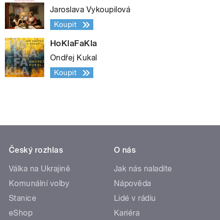
Jaroslava Vykoupilová
Koupit
HoKlaFaKla
Ondřej Kukal
Koupit
Český rozhlas
O nás
Válka na Ukrajině
Jak nás naladíte
Komunální volby
Nápověda
Stanice
Lidé v rádiu
eShop
Kariéra