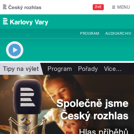
Přejít k hlavnímu obsahu
MENU
ŽIVĚ
PROGRAM
AUDIOARCHIV
Tipy na výlet
Program
Pořady
Více
…