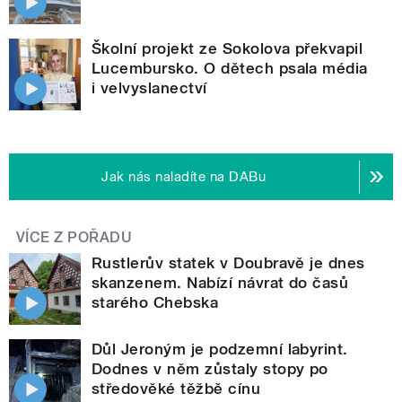
Školní projekt ze Sokolova překvapil
Lucembursko. O dětech psala média
i velvyslanectví
Jak nás naladíte na DABu
VÍCE Z POŘADU
Rustlerův statek v Doubravě je dnes
skanzenem. Nabízí návrat do časů
starého Chebska
Důl Jeroným je podzemní labyrint.
Dodnes v něm zůstaly stopy po
středověké těžbě cínu