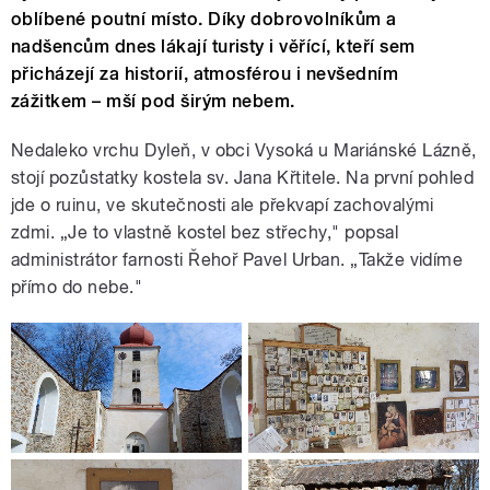
oblíbené poutní místo. Díky dobrovolníkům a
nadšencům dnes lákají turisty i věřící, kteří sem
přicházejí za historií, atmosférou i nevšedním
zážitkem – mší pod širým nebem.
Nedaleko vrchu Dyleň, v obci Vysoká u Mariánské Lázně,
stojí pozůstatky kostela sv. Jana Křtitele. Na první pohled
jde o ruinu, ve skutečnosti ale překvapí zachovalými
zdmi. „Je to vlastně kostel bez střechy," popsal
administrátor farnosti Řehoř Pavel Urban. „Takže vidíme
přímo do nebe."