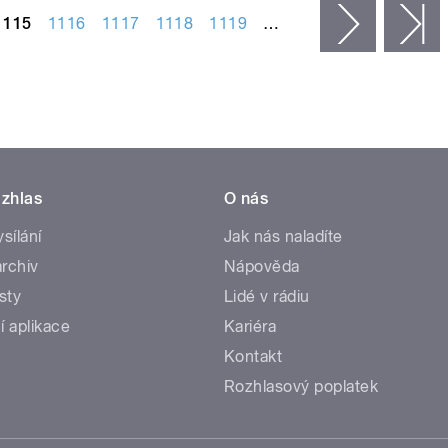
1115
1116
1117
1118
1119
…
následujíc
p
zhlas
O nás
ysílání
Jak nás naladíte
rchiv
Nápověda
sty
Lidé v rádiu
í aplikace
Kariéra
Kontakt
Rozhlasový poplatek