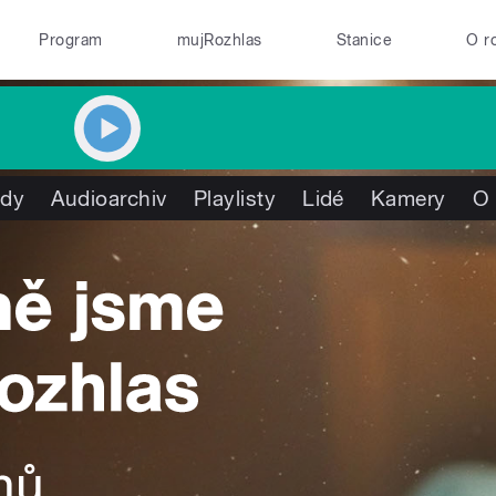
Program
mujRozhlas
Stanice
O r
ady
Audioarchiv
Playlisty
Lidé
Kamery
O