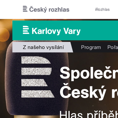
Přejít k hlavnímu obsahu
iRozhlas
Z našeho vysílání
Program
Poř