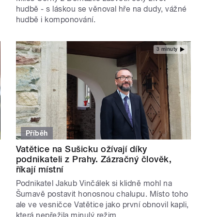
hudbě - s láskou se věnoval hře na dudy, vážné
hudbě i komponování.
3 minuty
Příběh
Vatětice na Sušicku ožívají díky
podnikateli z Prahy. Zázračný člověk,
říkají místní
Podnikatel Jakub Vinčálek si klidně mohl na
Šumavě postavit honosnou chalupu. Místo toho
ale ve vesničce Vatětice jako první obnovil kapli,
která nepřežila minulý režim.