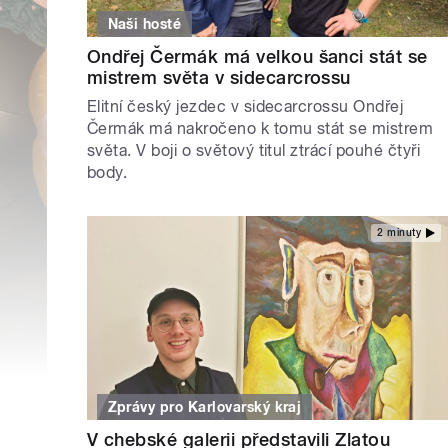
Naši hosté
Ondřej Čermák má velkou šanci stát se
mistrem světa v sidecarcrossu
Elitní český jezdec v sidecarcrossu Ondřej
Čermák má nakročeno k tomu stát se mistrem
světa. V boji o světový titul ztrácí pouhé čtyři
body.
2 minuty
Zprávy pro Karlovarský kraj
V chebské galerii představili Zlatou