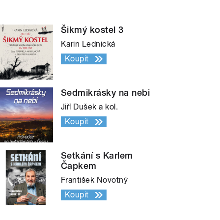
Šikmý kostel 3
Karin Lednická
Koupit
Sedmikrásky na nebi
Jiří Dušek a kol.
Koupit
Setkání s Karlem
Čapkem
František Novotný
Koupit