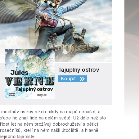
Tajuplný ostrov
Koupit
Lincolnův ostrov nikdo nikdy na mapě nenašel, a
přece ho znají lidé na celém světě. Už déle než sto
třicet let na něm prožívají dobrodružství s pěticí
trosečníků, kteří na něm našli útočiště, a hlavně
nejedno tajemství.