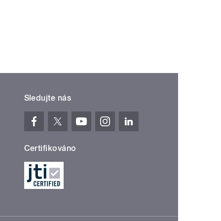
í ›
oslední »
Sledujte nás
Certifikováno