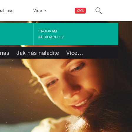
ozhlase
Více
ŽIVĚ
PROGRAM
AUDIOARCHIV
 nás
Jak nás naladíte
Více
…