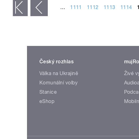
…
1111
1112
1113
1114
 první
‹ předchozí
Český rozhlas
mujRo
Válka na Ukrajině
Živé v
Komunální volby
Audioa
Stanice
Podca
eShop
Mobiln