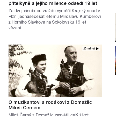
přítelkyně a jejího milence odsedí 19 let
Za dvojnásobnou vraždu vyměřil Krajský soud v
Plzni jednašedesátiletému Miroslavu Kumberovi
z Horního Slavkova na Sokolovsku 19 let
vězení.
25 minut
O muzikantovi a rodákovi z Domažlic
Miloši Černém
Miloš Černý z Domažlic zasvětil celý život