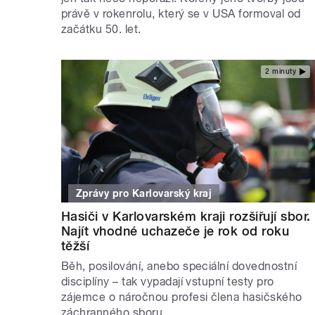
právě v rokenrolu, který se v USA formoval od
začátku 50. let.
2 minuty
Zprávy pro Karlovarský kraj
Hasiči v Karlovarském kraji rozšiřují sbor.
Najít vhodné uchazeče je rok od roku
těžší
Běh, posilování, anebo speciální dovednostní
disciplíny – tak vypadají vstupní testy pro
zájemce o náročnou profesi člena hasičského
záchranného sboru.