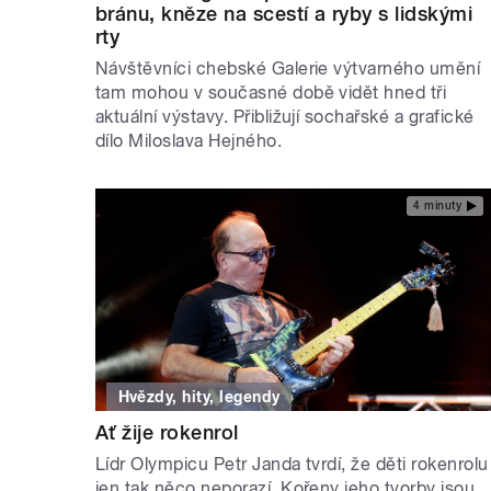
bránu, kněze na scestí a ryby s lidskými
rty
Návštěvníci chebské Galerie výtvarného umění
tam mohou v současné době vidět hned tři
aktuální výstavy. Přibližují sochařské a grafické
dílo Miloslava Hejného.
4 minuty
Hvězdy, hity, legendy
Ať žije rokenrol
Lídr Olympicu Petr Janda tvrdí, že děti rokenrolu
jen tak něco neporazí. Kořeny jeho tvorby jsou