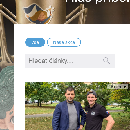
Vše
Naše akce
16 minut