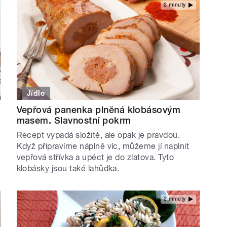
2 minuty
Jídlo
Vepřová panenka plněná klobásovým
masem. Slavnostní pokrm
Recept vypadá složitě, ale opak je pravdou.
Když připravíme náplně víc, můžeme jí naplnit
vepřová střívka a upéct je do zlatova. Tyto
klobásky jsou také lahůdka.
2 minuty