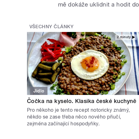
mě dokáže uklidnit a hodit 
VŠECHNY ČLÁNKY
2 minuty
Jídlo
Čočka na kyselo. Klasika české kuchyně
Pro někoho je tento recept notoricky známý,
někdo se zase třeba něco nového přiučí,
zejména začínající hospodyňky.