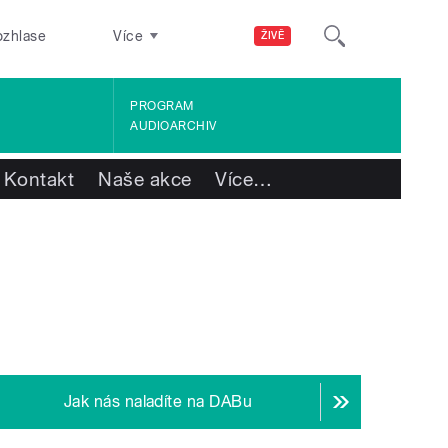
ozhlase
Více
ŽIVĚ
PROGRAM
AUDIOARCHIV
Kontakt
Naše akce
Více
…
Jak nás naladíte na DABu