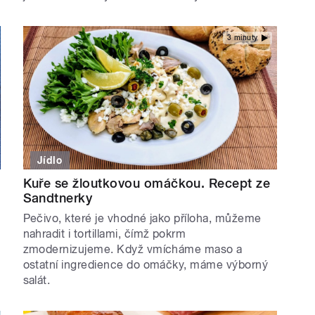
3 minuty
Jídlo
Kuře se žloutkovou omáčkou. Recept ze
Sandtnerky
Pečivo, které je vhodné jako příloha, můžeme
nahradit i tortillami, čímž pokrm
zmodernizujeme. Když vmícháme maso a
ostatní ingredience do omáčky, máme výborný
salát.