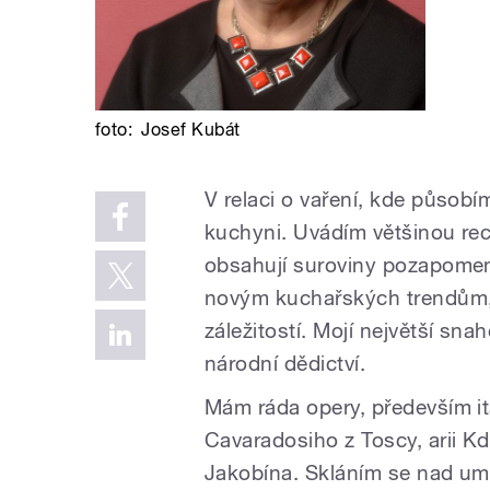
foto:
Josef Kubát
V relaci o vaření, kde působí
kuchyni. Uvádím většinou rece
obsahují suroviny pozapomen
novým kuchařských trendům, i
záležitostí. Mojí největší sn
národní dědictví.
Mám ráda opery, především ita
Cavaradosiho z Toscy, arii Kd
Jakobína. Skláním se nad um