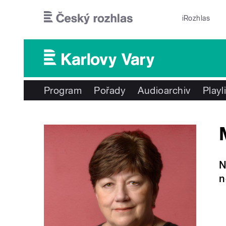
Přejít k hlavnímu obsahu
iRozhlas
Program
Pořady
Audioarchiv
Playl
N
n