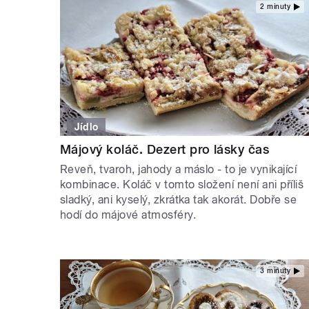
2 minuty
Jídlo
Májový koláč. Dezert pro lásky čas
Reveň, tvaroh, jahody a máslo - to je vynikající
kombinace. Koláč v tomto složení není ani příliš
sladký, ani kyselý, zkrátka tak akorát. Dobře se
hodí do májové atmosféry.
3 minuty