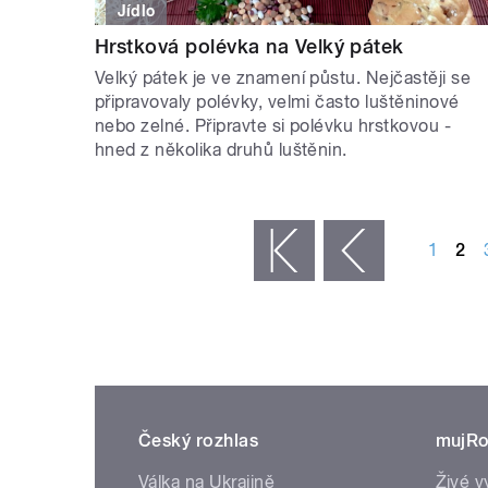
Jídlo
Hrstková polévka na Velký pátek
Velký pátek je ve znamení půstu. Nejčastěji se
připravovaly polévky, velmi často luštěninové
nebo zelné. Připravte si polévku hrstkovou -
hned z několika druhů luštěnin.
STRÁNKY
1
2
« první
‹ předchozí
Český rozhlas
mujRo
Válka na Ukrajině
Živé v