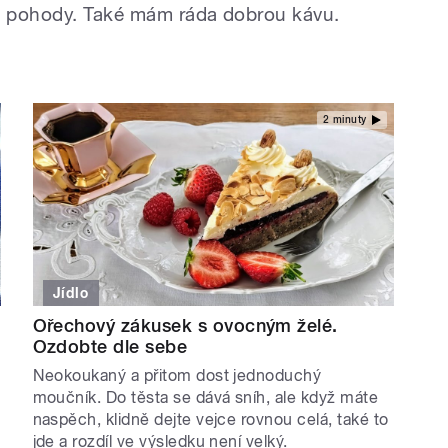
do pohody. Také mám ráda dobrou kávu.
2 minuty
Jídlo
Ořechový zákusek s ovocným želé.
Ozdobte dle sebe
Neokoukaný a přitom dost jednoduchý
moučník. Do těsta se dává sníh, ale když máte
naspěch, klidně dejte vejce rovnou celá, také to
jde a rozdíl ve výsledku není velký.