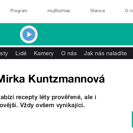
Program
mujRozhlas
Stanice
O r
isty
Lidé
Kamery
O nás
Jak nás naladíte
Mirka Kuntzmannová
abízí recepty léty prověřené, ale i
ovější. Vždy ovšem vynikající.