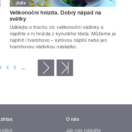
Jídlo
Velikonoční hnízda. Dobrý nápad na
svátky
Udělejte o trochu víc velikonoční nádivky a
naplňte s ní hnízda z kynutého těsta. Můžeme je
naplnit i tvarohovo – sýrovou náplní nebo jen
tvarohovou nádivkou nasladko.
3
4
5
…
následující ›
poslední »
zhlas
O nás
ysílání
Jak nás naladíte