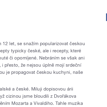
m 12 let, se snažím popularizovat českou
pty typicky české, ale i recepty, které
uté či opomíjené. Nebráním se však ani
 přesto, že nejsou úplně mojí srdeční
ahou je propagovat českou kuchyni, naše
lské a české. Miluji dopisovou árii
yž cizinou jsme bloudili z Dvořákova
ěním Mozarta a Vivaldiho. Tahle muzika