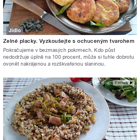
Jídlo
Zelné placky. Vyzkoušejte s ochuceným tvarohem
Pokračujeme v bezmasých pokrmech. Kdo půst
nedodržuje úplně na 100 procent, může si tuhle dobrotu
ovonět nakrájenou a rozškvařenou slaninou.
3 minuty