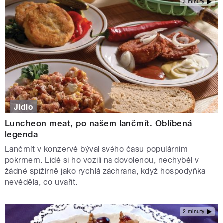
3 minuty
Jídlo
Luncheon meat, po našem lančmít. Oblíbená
legenda
Lančmít v konzervě býval svého času populárním
pokrmem. Lidé si ho vozili na dovolenou, nechyběl v
žádné spižírně jako rychlá záchrana, když hospodyňka
nevěděla, co uvařit.
2 minuty