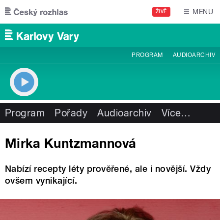
Přejít k hlavnímu obsahu
MENU
ŽIVĚ
PROGRAM
AUDIOARCHIV
Program
Pořady
Audioarchiv
Více
…
Mirka Kuntzmannová
Nabízí recepty léty prověřené, ale i novější. Vždy
ovšem vynikající.