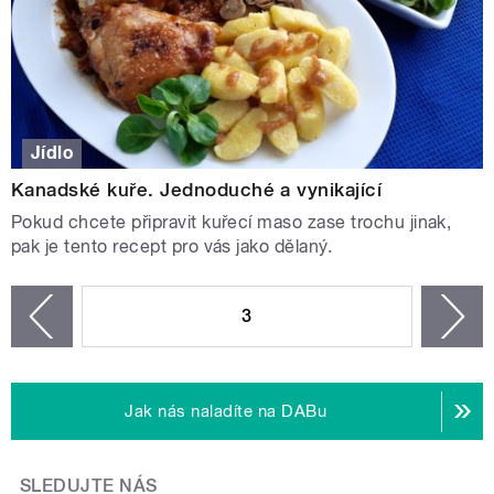
Jídlo
Kanadské kuře. Jednoduché a vynikající
Pokud chcete připravit kuřecí maso zase trochu jinak,
pak je tento recept pro vás jako dělaný.
STRÁNKY
3
n
zí
Jak nás naladíte na DABu
SLEDUJTE NÁS