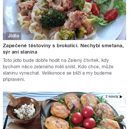
Jídlo
Zapečené těstoviny s brokolicí. Nechybí smetana,
sýr ani slanina
Toto jídlo bude dobře hodit na Zelený čtvrtek, kdy
bychom něco zeleného měli sníst. Kdo chce, může
slaninu vynechat. Velikonoce se blíží a my budeme
připraveni.
2 minuty