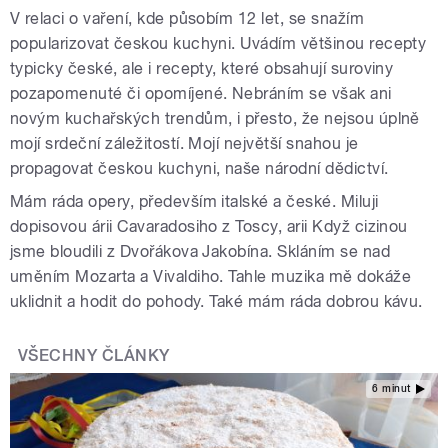
V relaci o vaření, kde působím 12 let, se snažím
popularizovat českou kuchyni. Uvádím většinou recepty
typicky české, ale i recepty, které obsahují suroviny
pozapomenuté či opomíjené. Nebráním se však ani
novým kuchařských trendům, i přesto, že nejsou úplně
mojí srdeční záležitostí. Mojí největší snahou je
propagovat českou kuchyni, naše národní dědictví.
Mám ráda opery, především italské a české. Miluji
dopisovou árii Cavaradosiho z Toscy, arii Když cizinou
jsme bloudili z Dvořákova Jakobína. Skláním se nad
uměním Mozarta a Vivaldiho. Tahle muzika mě dokáže
uklidnit a hodit do pohody. Také mám ráda dobrou kávu.
VŠECHNY ČLÁNKY
6 minut