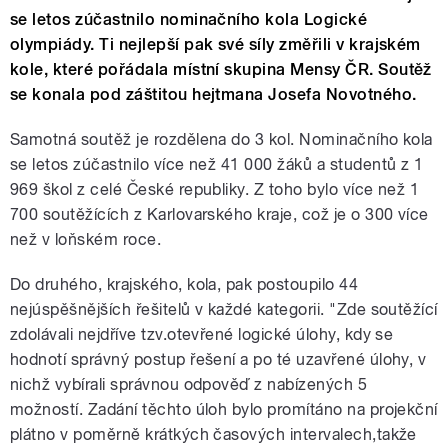
se letos zúčastnilo nominačního kola Logické
olympiády. Ti nejlepší pak své síly změřili v krajském
kole, které pořádala místní skupina Mensy ČR. Soutěž
se konala pod záštitou hejtmana Josefa Novotného.
Samotná soutěž je rozdělena do 3 kol. Nominačního kola
se letos zúčastnilo více než 41 000 žáků a studentů z 1
969 škol z celé České republiky. Z toho bylo více než 1
700 soutěžících z Karlovarského kraje, což je o 300 více
než v loňském roce.
Do druhého, krajského, kola, pak postoupilo 44
nejúspěšnějších řešitelů v každé kategorii. "Zde soutěžící
zdolávali nejdříve tzv.otevřené logické úlohy, kdy se
hodnotí správný postup řešení a po té uzavřené úlohy, v
nichž vybírali správnou odpověď z nabízených 5
možností. Zadání těchto úloh bylo promítáno na projekční
plátno v poměrně krátkých časových intervalech,takže