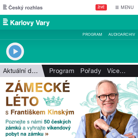
Přejít k hlavnímu obsahu
MENU
ŽIVĚ
PROGRAM
AUDIOARCHIV
Aktuální dění
Program
Pořady
Více
…