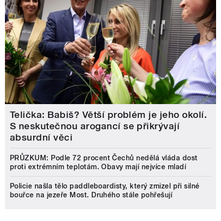
Telička: Babiš? Větší problém je jeho okolí.
S neskutečnou arogancí se přikrývají
absurdní věci
PRŮZKUM: Podle 72 procent Čechů nedělá vláda dost
proti extrémním teplotám. Obavy mají nejvíce mladí
Policie našla tělo paddleboardisty, který zmizel při silné
bouřce na jezeře Most. Druhého stále pohřešují