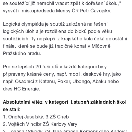
se soutěžící již nemohli vracet zpět k dořešení úkolu,"
vysvětlil místopředseda Mensy ČR Petr Čavojský.
Logická olympiáda je soutěž založená na řešení
logických úloh a je rozdělena do bloků podle věku
soutěžících. Ty nejslepší z krajského kola čeká celostátní
finále, které se bude již tradičně konat v Míčovně
Pražského hradu.
Pro nejlepších 20 řešitelů v každé kategorii byly
připraveny krásné ceny, např. mobil, deskové hry, jako
např. Osadníci z Katanu, Poker, Ubongo, Abaku nebo
dres HC Energie.
Absolutními vítězi v kategorii I.stupeň základních škol
se stali:
1. Ondřej Jaselský, 3.ZŠ Cheb
2. Vojtěch Vincibr ZŠ Karlovy Vary
3. Johana Odvody ZŠ Jana Amose Komenského Karlovy