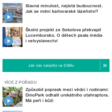
Slavná minulost, nejistá budoucnost.
Jak se mění karlovarské lázeňství?
Školní projekt ze Sokolova překvapil
Lucembursko. O dětech psala média
i velvyslanectví
Jak nás naladíte na DABu
VÍCE Z POŘADU
Způsobil poprask mezi vědci i rodinami:
DinoPark odhalil unikátního utahraptora.
Má peří i kůži