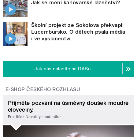
Jak se mění karlovarské lázeňství?
Školní projekt ze Sokolova překvapil
Lucembursko. O dětech psala média
i velvyslanectví
Jak nás naladíte na DABu
E-SHOP ČESKÉHO ROZHLASU
Přijměte pozvání na úsměvný doušek moudré
člověčiny.
František Novotný, moderátor