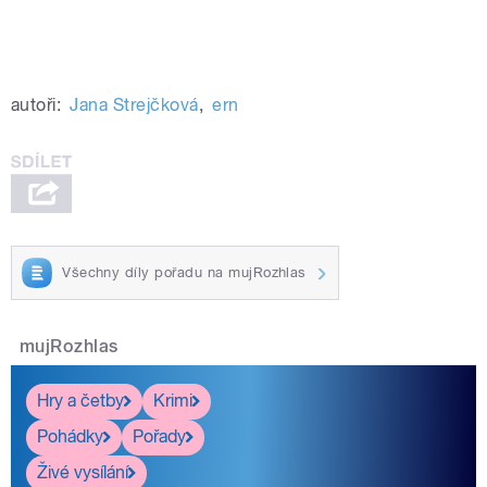
autoři:
Jana Strejčková
,
ern
Všechny díly pořadu na mujRozhlas
mujRozhlas
Hry a četby
Krimi
Pohádky
Pořady
Živé vysílání