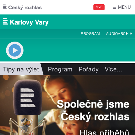
Přejít k hlavnímu obsahu
MENU
ŽIVĚ
PROGRAM
AUDIOARCHIV
Tipy na výlet
Program
Pořady
Více
…