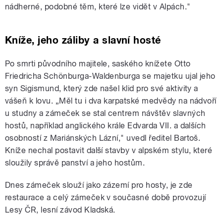
nádherné, podobné těm, které lze vidět v Alpách."
Kníže, jeho záliby a slavní hosté
Po smrti původního majitele, saského knížete Otto
Friedricha Schönburga-Waldenburga se majetku ujal jeho
syn Sigismund, který zde našel klid pro své aktivity a
vášeň k lovu. „Měl tu i dva karpatské medvědy na nádvoří
u studny a zámeček se stal centrem návštěv slavných
hostů, například anglického krále Edvarda VII. a dalších
osobností z Mariánských Lázní," uvedl ředitel Bartoš.
Kníže nechal postavit další stavby v alpském stylu, které
sloužily správě panství a jeho hostům.
Dnes zámeček slouží jako zázemí pro hosty, je zde
restaurace a celý zámeček v současné době provozují
Lesy ČR, lesní závod Kladská.