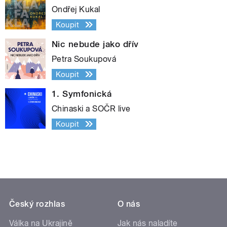
Ondřej Kukal
Koupit
Nic nebude jako dřív
Petra Soukupová
Koupit
1. Symfonická
Chinaski a SOČR live
Koupit
Český rozhlas
O nás
Válka na Ukrajině
Jak nás naladíte