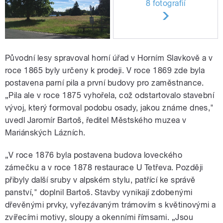
8 fotografií
Původní lesy spravoval horní úřad v Horním Slavkově a v
roce 1865 byly určeny k prodeji. V roce 1869 zde byla
postavena parní pila a první budovy pro zaměstnance.
„Pila ale v roce 1875 vyhořela, což odstartovalo stavební
vývoj, který formoval podobu osady, jakou známe dnes,"
uvedl Jaromír Bartoš, ředitel Městského muzea v
Mariánských Lázních.
„V roce 1876 byla postavena budova loveckého
zámečku a v roce 1878 restaurace U Tetřeva. Později
přibyly další sruby v alpském stylu, patřící ke správě
panství," doplnil Bartoš. Stavby vynikají zdobenými
dřevěnými prvky, vyřezávaným trámovím s květinovými a
zvířecími motivy, sloupy a okenními římsami. „Jsou