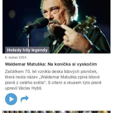
Hvězdy hity legendy
6. duben 2024
Waldemar Matuška: Na koníčka si vyskočím
Začátkem 70. let vznikla deska lidových písniček,
která nesla název „Waldemar Matuška zpívá lidové
písně z celého světa“. S citem a vkusem tyto písně
upravil Václav Hybš.