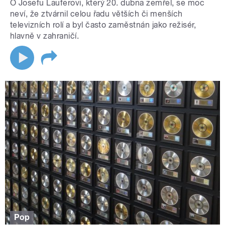
O Josefu Lauferovi, který 20. dubna zemřel, se moc
neví, že ztvárnil celou řadu větších či menších
televizních rolí a byl často zaměstnán jako režisér,
hlavně v zahraničí.
Pop