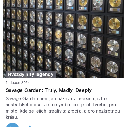
Hvězdy hity legendy
5. duben 2024
Savage Garden: Truly, Madly, Deeply
Savage Garden není jen název už neexistujícího
australského dua. Je to symbol pro jejich tvorbu, pro
místo, kde se jejich kreativita zrodila, a pro nezkrotnou
krásu.