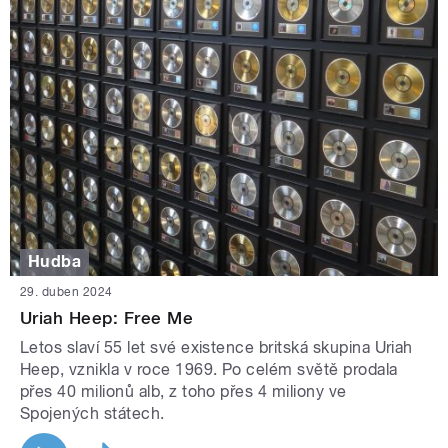
Hudba
29. duben 2024
Uriah Heep: Free Me
Letos slaví 55 let své existence britská skupina Uriah
Heep, vznikla v roce 1969. Po celém světě prodala
přes 40 milionů alb, z toho přes 4 miliony ve
Spojených státech.