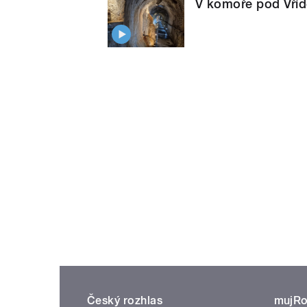
V komoře pod Vříd
Český rozhlas
mujRo