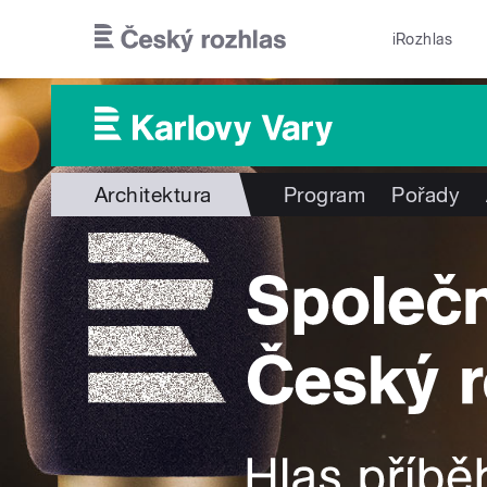
Přejít k hlavnímu obsahu
iRozhlas
Architektura
Program
Pořady