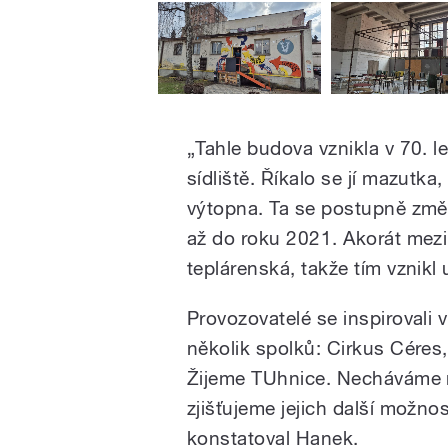
„Tahle budova vznikla v 70. 
sídliště. Říkalo se jí mazutka
výtopna. Ta se postupně změn
až do roku 2021. Akorát mezi
teplárenská, takže tím vznikl
Provozovatelé se inspirovali 
několik spolků: Cirkus Céres
Žijeme TUhnice. Necháváme n
zjišťujeme jejich další možno
konstatoval Hanek.