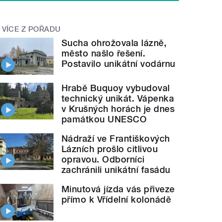
VÍCE Z POŘADU
Sucha ohrožovala lázně,
město našlo řešení.
Postavilo unikátní vodárnu
Hrabě Buquoy vybudoval
technický unikát. Vápenka
v Krušných horách je dnes
památkou UNESCO
Nádraží ve Františkových
Lázních prošlo citlivou
opravou. Odborníci
zachránili unikátní fasádu
Minutová jízda vás přiveze
přímo k Vřídelní kolonádě