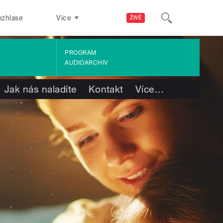
ozhlase
Více
ŽIVĚ
PROGRAM
AUDIOARCHIV
Jak nás naladíte
Kontakt
Více
…