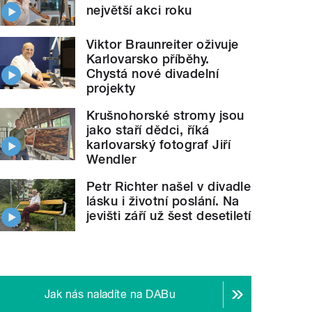
největší akci roku
Viktor Braunreiter oživuje
Karlovarsko příběhy.
Chystá nové divadelní
projekty
Krušnohorské stromy jsou
jako staří dědci, říká
karlovarský fotograf Jiří
Wendler
Petr Richter našel v divadle
lásku i životní poslání. Na
jevišti září už šest desetiletí
Jak nás naladíte na DABu