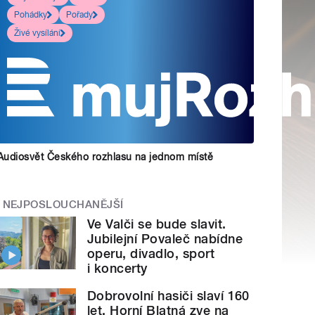
Pohádky
Pořady
Živé vysílání
Audiosvět Českého rozhlasu na jednom místě
NEJPOSLOUCHANĚJŠÍ
Ve Valči se bude slavit.
Jubilejní Povaleč nabídne
operu, divadlo, sport
i koncerty
Dobrovolní hasiči slaví 160
let. Horní Blatná zve na