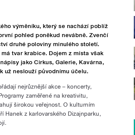
ého výměníku, který se nachází poblíž
 první pohled poněkud nevábně. Zvenčí
tví druhé poloviny minulého století.
 má tvar krabice. Dojem z místa však
 nápisy jako Cirkus, Galerie, Kavárna,
ník už neslouží původnímu účelu.
ádají nejrůznější akce – koncerty,
. Programy zaměřené na kreativitu,
tahují širokou veřejnost. O kulturním
iří Hanek z karlovarského Dizajnparku,
jí.