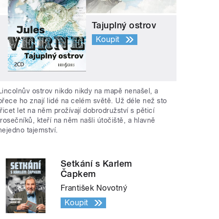
Tajuplný ostrov
Koupit
Lincolnův ostrov nikdo nikdy na mapě nenašel, a
přece ho znají lidé na celém světě. Už déle než sto
třicet let na něm prožívají dobrodružství s pěticí
trosečníků, kteří na něm našli útočiště, a hlavně
nejedno tajemství.
Setkání s Karlem
Čapkem
František Novotný
Koupit