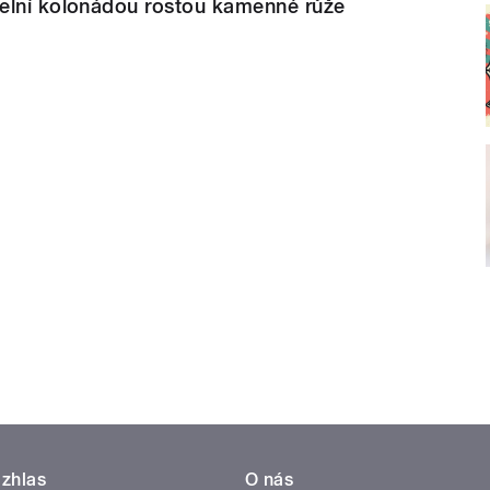
elní kolonádou rostou kamenné růže
zhlas
O nás