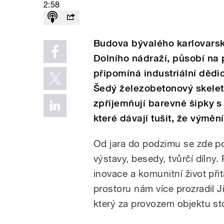
2:58
Budova bývalého karlovarsk
Dolního nádraží, působí na
připomíná industriální dědic
Šedý železobetonový skelet
zpříjemňují barevné šipky s
které dávají tušit, že výmě
Od jara do podzimu se zde poř
výstavy, besedy, tvůrčí dílny
inovace a komunitní život při
prostoru nám více prozradil J
který za provozem objektu sto