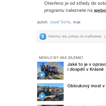
Otevřeno je od středy do so
programu naleznete na
webo
autoři:
Josef Šorfa
,
max
Všechny díly pořadu na mujRozhlas
MOHLO BY VÁS ZAJÍMAT
Jaké to je v opravd
i dospělí v Krásně
Obloukový most v L