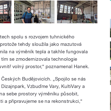
letech spolu s rozvojem tuhnického
, protože tehdy sloužila jako mazutová
ila na výměník tepla a takhle fungovala
 tím se zmodernizovala technologie
 uvnitř volný prostor,“ poznamenal Hanek.
v Českých Budějovicích. „Spojilo se nás
, Dizajnpark, Vzbuďme Vary, KultiVary a
a sebe prostory výměníku působit,
sti a připravujeme se na rekonstrukci,“