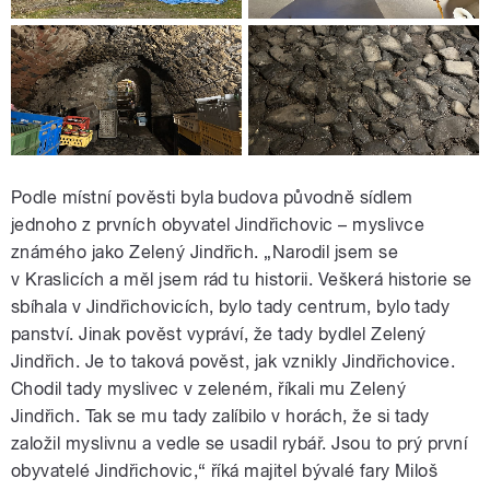
Podle místní pověsti byla budova původně sídlem
jednoho z prvních obyvatel Jindřichovic – myslivce
známého jako Zelený Jindřich. „Narodil jsem se
v Kraslicích a měl jsem rád tu historii. Veškerá historie se
sbíhala v Jindřichovicích, bylo tady centrum, bylo tady
panství. Jinak pověst vypráví, že tady bydlel Zelený
Jindřich. Je to taková pověst, jak vznikly Jindřichovice.
Chodil tady myslivec v zeleném, říkali mu Zelený
Jindřich. Tak se mu tady zalíbilo v horách, že si tady
založil myslivnu a vedle se usadil rybář. Jsou to prý první
obyvatelé Jindřichovic,“ říká majitel bývalé fary Miloš