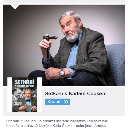
Setkání s Karlem Čapkem
Koupit
Literární fikce, pokus přiblížit literární nadsázkou spisovatele,
filozofa, ale hlavně člověka Karla Čapka trochu jinou formou.