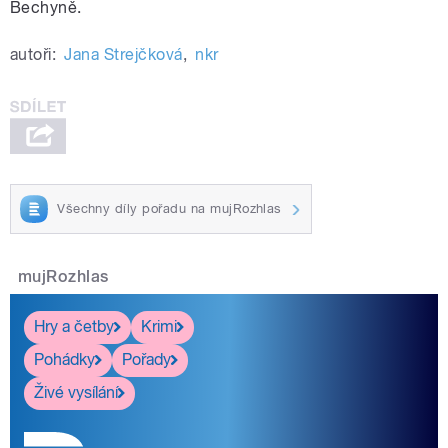
Bechyně.
autoři:
Jana Strejčková
,
nkr
Všechny díly pořadu na mujRozhlas
mujRozhlas
Hry a četby
Krimi
Pohádky
Pořady
Živé vysílání