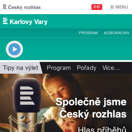
Přejít k hlavnímu obsahu
MENU
ŽIVĚ
PROGRAM
AUDIOARCHIV
Tipy na výlet
Program
Pořady
Více
…