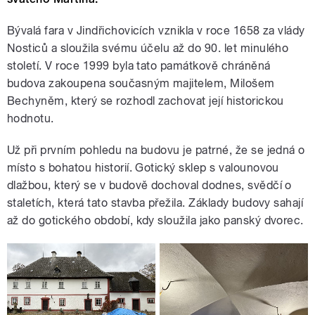
Bývalá fara v Jindřichovicích vznikla v roce 1658 za vlády
Nosticů a sloužila svému účelu až do 90. let minulého
století. V roce 1999 byla tato památkově chráněná
budova zakoupena současným majitelem, Milošem
Bechyněm, který se rozhodl zachovat její historickou
hodnotu.
Už při prvním pohledu na budovu je patrné, že se jedná o
místo s bohatou historií. Gotický sklep s valounovou
dlažbou, který se v budově dochoval dodnes, svědčí o
staletích, která tato stavba přežila. Základy budovy sahají
až do gotického období, kdy sloužila jako panský dvorec.