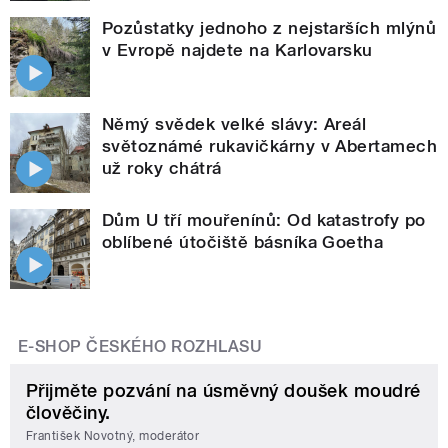
Pozůstatky jednoho z nejstarších mlýnů
v Evropě najdete na Karlovarsku
Němý svědek velké slávy: Areál
světoznámé rukavičkárny v Abertamech
už roky chátrá
Dům U tří mouřenínů: Od katastrofy po
oblíbené útočiště básníka Goetha
E-SHOP ČESKÉHO ROZHLASU
Přijměte pozvání na úsměvný doušek moudré
člověčiny.
František Novotný, moderátor