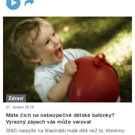
Zdraví
27. duben 2019
Máte čich na nebezpečné dětské balónky?
Výrazný zápach vás může varovat
Stěží narazíte na šťastnější malé dítě než to, kterému