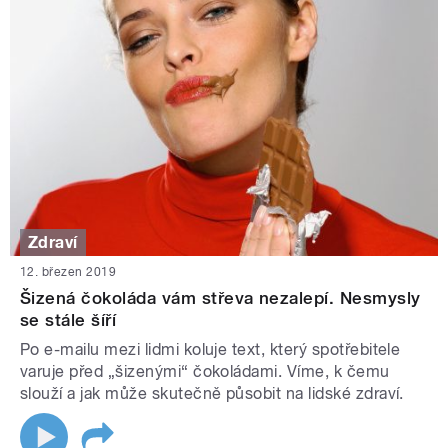
Zdraví
12. březen 2019
Šizená čokoláda vám střeva nezalepí. Nesmysly
se stále šíří
Po e-mailu mezi lidmi koluje text, který spotřebitele
varuje před „šizenými“ čokoládami. Víme, k čemu
slouží a jak může skutečně působit na lidské zdraví.