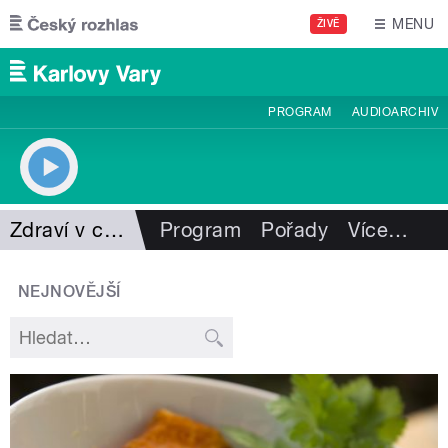
Přejít k hlavnímu obsahu
MENU
ŽIVĚ
PROGRAM
AUDIOARCHIV
Zdraví v cajku
Program
Pořady
Více
…
NEJNOVĚJŠÍ