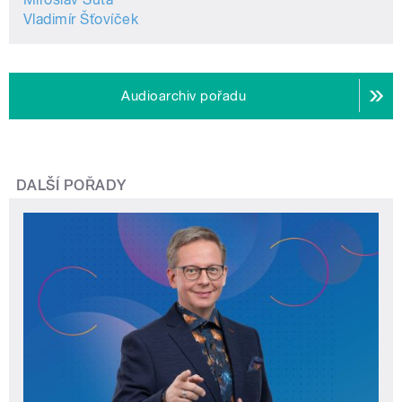
Vladimír Šťovíček
Audioarchiv pořadu
DALŠÍ POŘADY