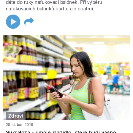
dáte do ruky nafukovací balónek. Při výběru
nafukovacích balónků buďte ale opatrní.
Zdraví
20. duben 2019
Sukralóza - umělé sladidlo, které budí vášně.