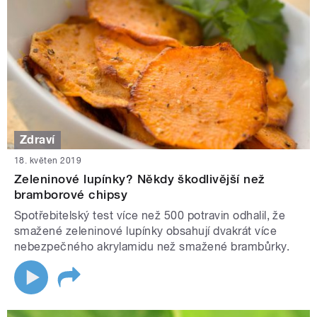
Zdraví
18. květen 2019
Zeleninové lupínky? Někdy škodlivější než
bramborové chipsy
Spotřebitelský test více než 500 potravin odhalil, že
smažené zeleninové lupínky obsahují dvakrát více
nebezpečného akrylamidu než smažené brambůrky.