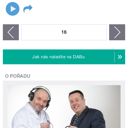
STRÁNKY
16
n
zí
Jak nás naladíte na DABu
O POŘADU