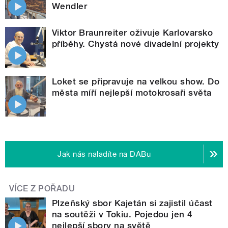
Wendler
Viktor Braunreiter oživuje Karlovarsko
příběhy. Chystá nové divadelní projekty
Loket se připravuje na velkou show. Do
města míří nejlepší motokrosaři světa
Jak nás naladíte na DABu
VÍCE Z POŘADU
Plzeňský sbor Kajetán si zajistil účast
na soutěži v Tokiu. Pojedou jen 4
nejlepší sbory na světě