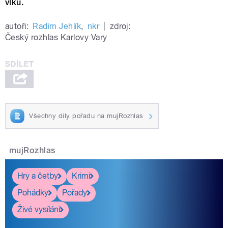
vlků.
autoři:
Radim Jehlík
,
nkr
|
zdroj:
Český rozhlas Karlovy Vary
Všechny díly pořadu na mujRozhlas
mujRozhlas
Hry a četby
Krimi
Pohádky
Pořady
Živé vysílání