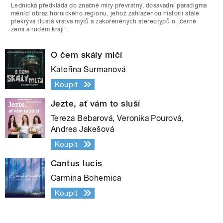
Lednická předkládá do značné míry převratný, dosavadní paradigma
měnící obraz hornického regionu, jehož zahlazenou historii stále
překrývá tlustá vrstva mýtů a zakořeněných stereotypů o „černé
zemi a rudém kraji“.
O čem skály mlčí
Kateřina Surmanová
Koupit
Jezte, ať vám to sluší
Tereza Bebarová, Veronika Pourová,
Andrea Jakešová
Koupit
Cantus lucis
Carmina Bohemica
Koupit