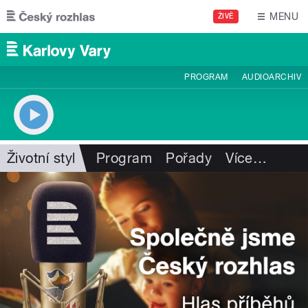
Přejít k hlavnímu obsahu
MENU
ŽIVĚ
PROGRAM
AUDIOARCHIV
Životní styl
Program
Pořady
Více
…