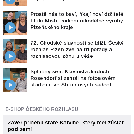
Prostě nás to baví, říkají noví držitelé
titulu Mistr tradiční rukodělné výroby
Plzeňského kraje
72. Chodské slavnosti se blíží. Český
rozhlas Plzeň zve na tři pořady a
rozhlasovou zónu u věže
Splněný sen. Klavírista Jindřich
Rosendorf si zahrál na fotbalovém
stadionu ve Štruncových sadech
E-SHOP ČESKÉHO ROZHLASU
Závěr příběhu staré Karviné, který měl zůstat
pod zemí