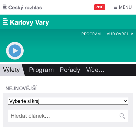
Přejít k hlavnímu obsahu
MENU
ŽIVĚ
PROGRAM
AUDIOARCHIV
Výlety
Program
Pořady
Více
…
NEJNOVĚJŠÍ