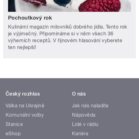
Pochoutkový rok
Kulinární magazín milovníků dobrého jídla. Tento rok
je výjimečný. Připomínáme si v něm všech 36
výherních receptů. V říjnovém hlasování vyberete
ten nejlepší!
Český rozhlas
O nás
Válka na Ukrajině
Jak nás naladíte
Komunální volby
Nápověda
Stanice
Lidé v rádiu
eShop
Kariéra