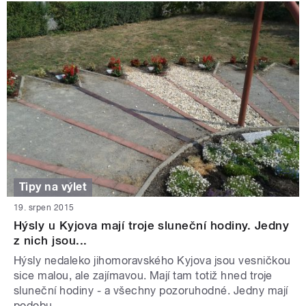
Tipy na výlet
19. srpen 2015
Hýsly u Kyjova mají troje sluneční hodiny. Jedny
z nich jsou...
Hýsly nedaleko jihomoravského Kyjova jsou vesničkou
sice malou, ale zajímavou. Mají tam totiž hned troje
sluneční hodiny - a všechny pozoruhodné. Jedny mají
podobu ...