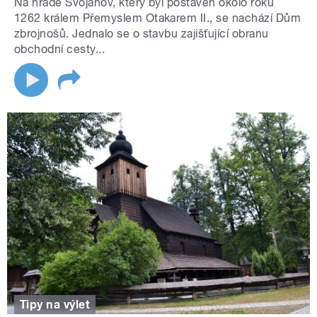
Na hradě Svojanov, který byl postaven okolo roku
1262 králem Přemyslem Otakarem II., se nachází Dům
zbrojnošů. Jednalo se o stavbu zajišťující obranu
obchodní cesty...
Tipy na výlet