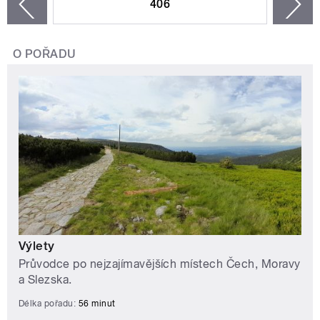
406
n
zí
O POŘADU
Výlety
Průvodce po nejzajímavějších místech Čech, Moravy
a Slezska.
Délka pořadu:
56 minut