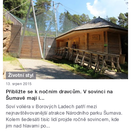
Životní styl
13. srpen 2015
Přibližte se k nočním dravcům. V sovinci na
Šumavě mají i...
Soví voliéra v Borových Ladech patří mezi
nejnavštěvovanější atrakce Národního parku Šumava.
Kolem šedesáti tisíc lidí projde ročně sovincem, kde
jim nad hlavami po...