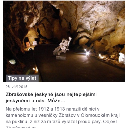
Tipy na výlet
28. září 2015
Zbrašovské jeskyně jsou nejteplejšími
jeskyněmi u nás. Může...
Na přelomu let 1912 a 1913 narazili dělníci v
kamenolomu u vesničky Zbrašov v Olomouckém kraji
na puklinu, z níž za mrazů vyrážel proud páry. Objevili
Zbrašovské ar...