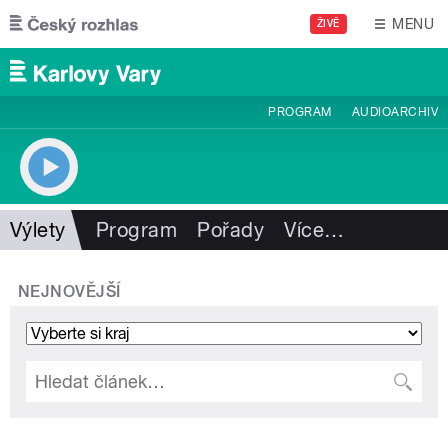
Přejít k hlavnímu obsahu
MENU
ŽIVĚ
PROGRAM
AUDIOARCHIV
Výlety
Program
Pořady
Více
…
NEJNOVĚJŠÍ