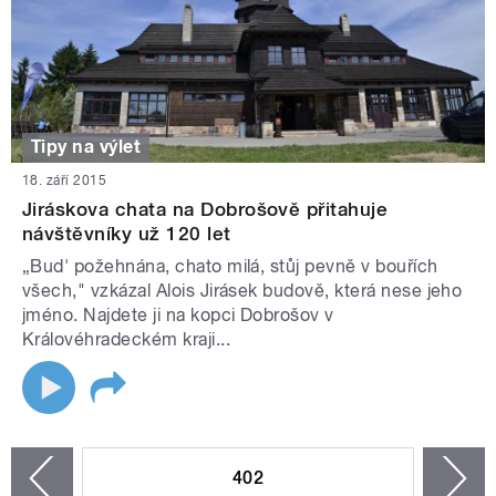
Tipy na výlet
18. září 2015
Jiráskova chata na Dobrošově přitahuje
návštěvníky už 120 let
„Bud' požehnána, chato milá, stůj pevně v bouřích
všech," vzkázal Alois Jirásek budově, která nese jeho
jméno. Najdete ji na kopci Dobrošov v
Královéhradeckém kraji...
STRÁNKY
402
n
zí