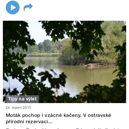
Tipy na výlet
24. srpen 2015
Moták pochop i vzácné kačeny. V ostravské
přírodní rezervaci...