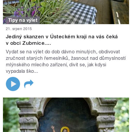
Tipy na výlet
21. srpen 2015
Jediný skanzen v Ústeckém kraji na vás čeká
v obci Zubrnice....
Vydat se na výlet do dob dávno minulých, obdivovat
zručnost starých řemeslníků, žasnout nad důmyslností
mlýnského mlecího zařízení, divit se, jak kdysi
vypadala ško...