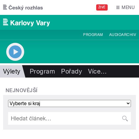
Přejít k hlavnímu obsahu
MENU
ŽIVĚ
PROGRAM
AUDIOARCHIV
Výlety
Program
Pořady
Více
…
NEJNOVĚJŠÍ