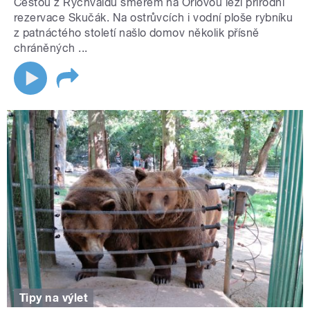
Cestou z Rychvaldu směrem na Orlovou leží přírodní
rezervace Skučák. Na ostrůvcích i vodní ploše rybníku
z patnáctého století našlo domov několik přísně
chráněných ...
Tipy na výlet