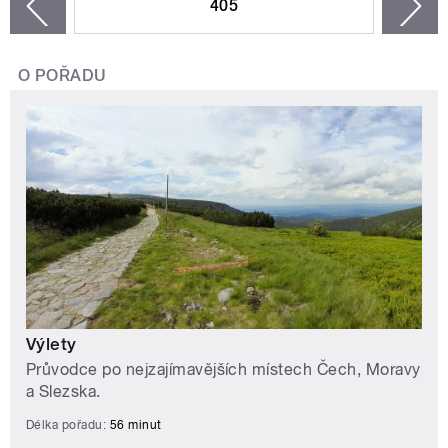
405
n
zí
O POŘADU
Výlety
Průvodce po nejzajímavějších místech Čech, Moravy
a Slezska.
Délka pořadu:
56 minut