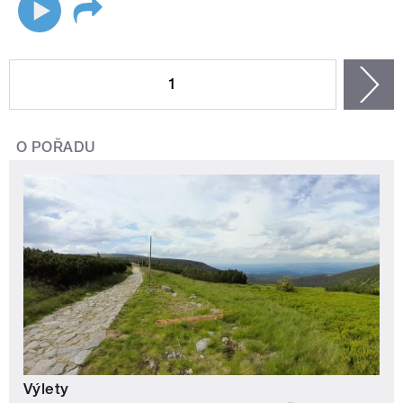
STRÁNKY
1
n
O POŘADU
Výlety