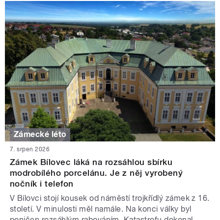
Zámecké léto
7. srpen 2026
Zámek Bílovec láká na rozsáhlou sbírku
modrobílého porcelánu. Je z něj vyrobený
nočník i telefon
V Bílovci stojí kousek od náměstí trojkřídlý zámek z 16.
století. V minulosti měl namále. Na konci války byl
poničen rozsáhlým rabováním. Katastrofu dokonal