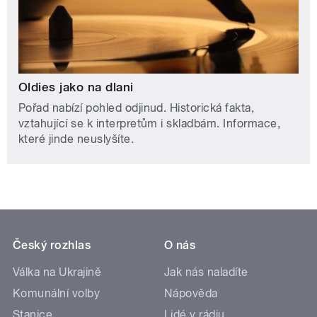
Oldies jako na dlani
Pořad nabízí pohled odjinud. Historická fakta,
vztahující se k interpretům i skladbám. Informace,
které jinde neuslyšíte.
Český rozhlas
O nás
Válka na Ukrajině
Jak nás naladíte
Komunální volby
Nápověda
Stanice
Lidé v rádiu