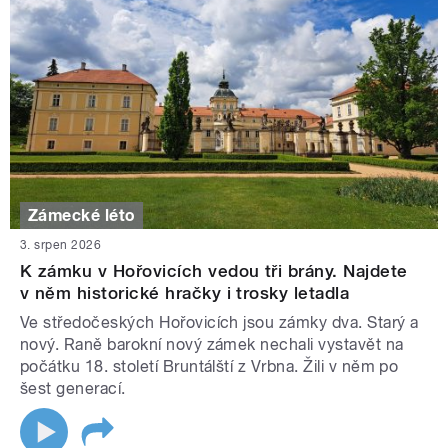
Zámecké léto
3. srpen 2026
K zámku v Hořovicích vedou tři brány. Najdete
v něm historické hračky i trosky letadla
Ve středočeských Hořovicích jsou zámky dva. Starý a
nový. Raně barokní nový zámek nechali vystavět na
počátku 18. století Bruntálští z Vrbna. Žili v něm po
šest generací.