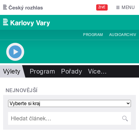
Přejít k hlavnímu obsahu
MENU
ŽIVĚ
PROGRAM
AUDIOARCHIV
Výlety
Program
Pořady
Více
…
NEJNOVĚJŠÍ