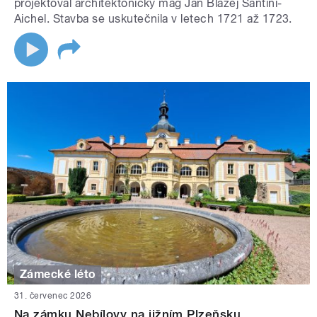
projektoval architektonický mág Jan Blažej Santini-
Aichel. Stavba se uskutečnila v letech 1721 až 1723.
Zámecké léto
31. červenec 2026
Na zámku Nebílovy na jižním Plzeňsku