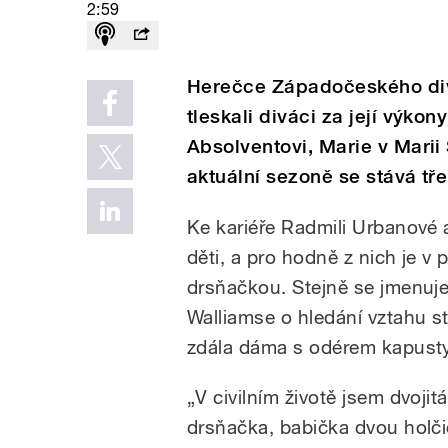
2:59
Herečce Západočeského di
tleskali diváci za její výko
Absolventovi, Marie v Mari
aktuální sezoně se stává tře
Ke kariéře Radmili Urbanové a
děti, a pro hodně z nich je v
drsňačkou. Stejně se jmenuje
Walliamse o hledání vztahu s
zdála dáma s odérem kapusty
„V civilním životě jsem dvojit
drsňačka, babička dvou holči