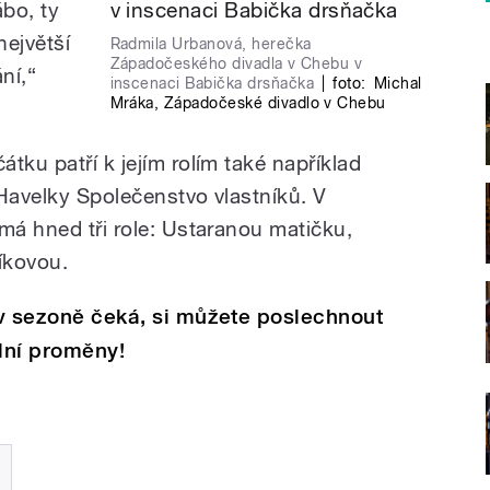
ábo, ty
největší
Radmila Urbanová, herečka
Západočeského divadla v Chebu v
ní,“
inscenaci Babička drsňačka
|
foto:
Michal
Mráka
,
Západočeské divadlo v Chebu
tku patří k jejím rolím také například
 Havelky Společenstvo vlastníků. V
má hned tři role: Ustaranou matičku,
íkovou.
i v sezoně čeká, si můžete poslechnout
elní proměny!