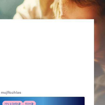
mujRozhlas
Hry a četby
Krimi