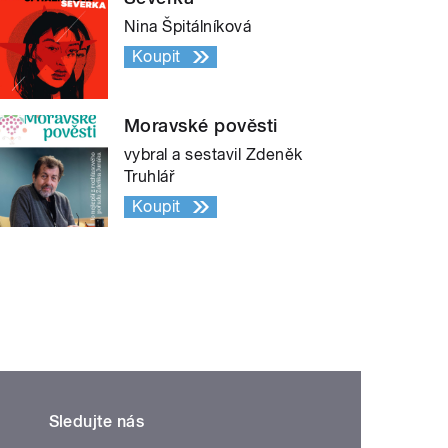
Nina Špitálníková
Koupit
Moravské pověsti
vybral a sestavil Zdeněk
Truhlář
Koupit
Sledujte nás