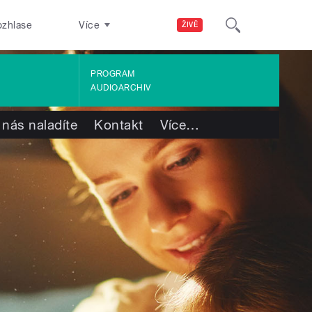
ozhlase
Více
ŽIVĚ
PROGRAM
AUDIOARCHIV
 nás naladíte
Kontakt
Více
…