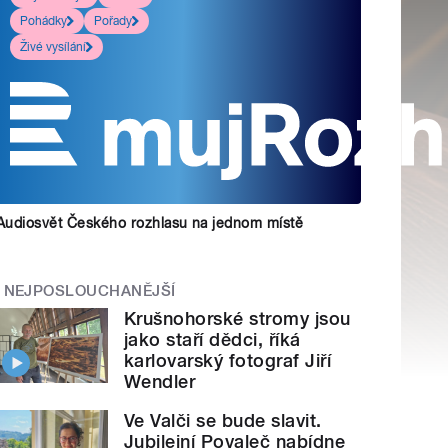
Pohádky
Pořady
Živé vysílání
Audiosvět Českého rozhlasu na jednom místě
NEJPOSLOUCHANĚJŠÍ
Krušnohorské stromy jsou
jako staří dědci, říká
karlovarský fotograf Jiří
Wendler
Ve Valči se bude slavit.
Jubilejní Povaleč nabídne