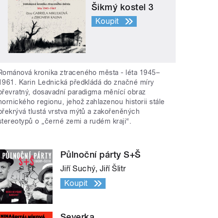
Šikmý kostel 3
Koupit
Románová kronika ztraceného města - léta 1945–
1961. Karin Lednická předkládá do značné míry
převratný, dosavadní paradigma měnící obraz
hornického regionu, jehož zahlazenou historii stále
překrývá tlustá vrstva mýtů a zakořeněných
stereotypů o „černé zemi a rudém kraji“.
Půlnoční párty S+Š
Jiří Suchý, Jiří Šlitr
Koupit
Severka