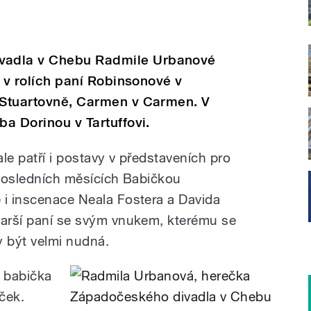
vadla v Chebu Radmile Urbanové
ny v rolích paní Robinsonové v
i Stuartovně, Carmen v Carmen. V
ba Dorinou v Tartuffovi.
le patří i postavy v představeních pro
 posledních měsících Babičkou
 i inscenace Neala Fostera a Davida
tarší paní se svým vnukem, kterému se
 být velmi nudná.
á babička
ček.