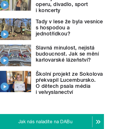
operu, divadlo, sport
i koncerty
Tady v lese že byla vesnice
s hospodou a
jednotřídkou?
Slavná minulost, nejistá
budoucnost. Jak se mění
karlovarské lázeňství?
Školní projekt ze Sokolova
překvapil Lucembursko.
O dětech psala média
i velvyslanectví
Jak nás naladíte na DABu