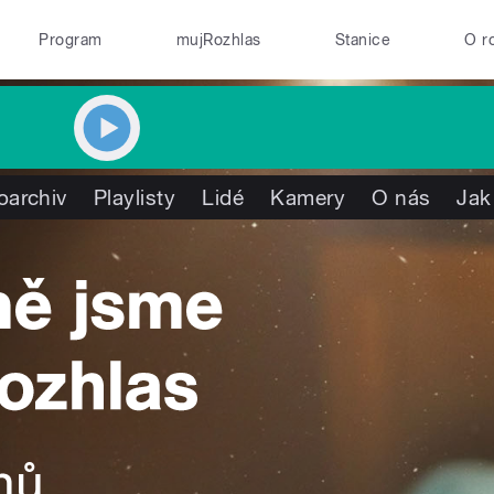
Program
mujRozhlas
Stanice
O r
oarchiv
Playlisty
Lidé
Kamery
O nás
Jak