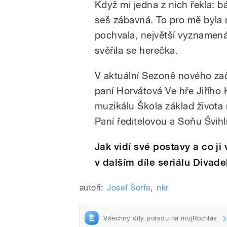
Když mi jedna z nich řekla: b
seš zábavná. To pro mě byla 
pochvala, největší vyznamená
svěřila se herečka.
V aktuální Sezoně nového začá
paní Horvátová Ve hře Jiřího
muzikálu Škola základ života 
Paní ředitelovou a Soňu Švihl
Jak vidí své postavy a co j
v dalším díle seriálu Divad
autoři:
Josef Šorfa
,
nkr
Všechny díly pořadu na mujRozhlas