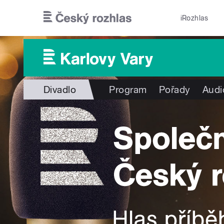
Přejít k hlavnímu obsahu
iRozhlas
Divadlo
Program
Pořady
Audi