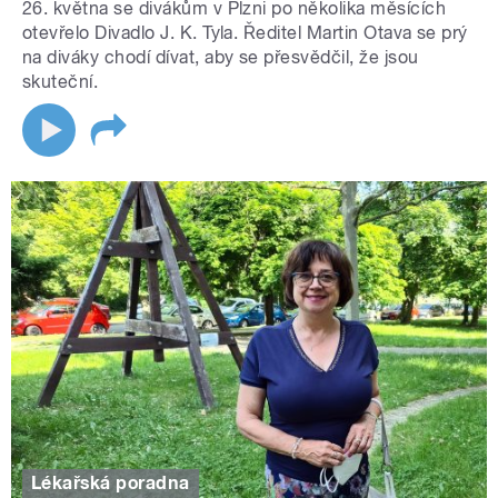
26. května se divákům v Plzni po několika měsících
otevřelo Divadlo J. K. Tyla. Ředitel Martin Otava se prý
na diváky chodí dívat, aby se přesvědčil, že jsou
skuteční.
Lékařská poradna