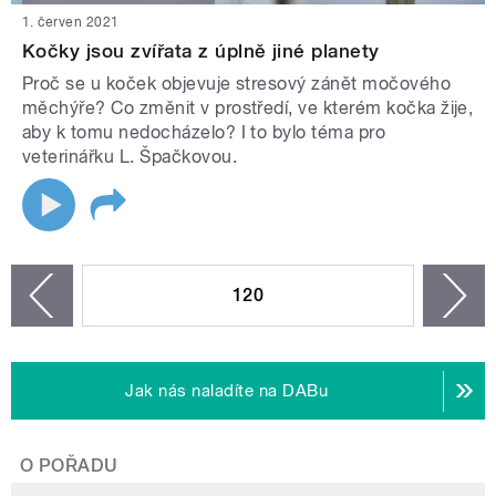
1. červen 2021
Kočky jsou zvířata z úplně jiné planety
Proč se u koček objevuje stresový zánět močového
měchýře? Co změnit v prostředí, ve kterém kočka žije,
aby k tomu nedocházelo? I to bylo téma pro
veterinářku L. Špačkovou.
STRÁNKY
120
n
zí
Jak nás naladíte na DABu
O POŘADU