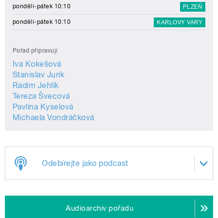
pondělí-pátek 10:10
PLZEŇ
pondělí-pátek 10:10
KARLOVY VARY
Pořad připravují
Iva Kokešová
Stanislav Jurík
Radim Jehlík
Tereza Švecová
Pavlína Kyselová
Michaela Vondráčková
Odebírejte jako podcast
Audioarchiv pořadu