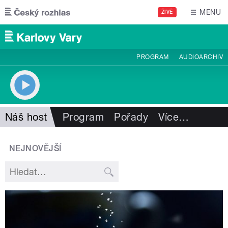
Přejít k hlavnímu obsahu
MENU
ŽIVĚ
PROGRAM
AUDIOARCHIV
Náš host
Program
Pořady
Více
…
NEJNOVĚJŠÍ