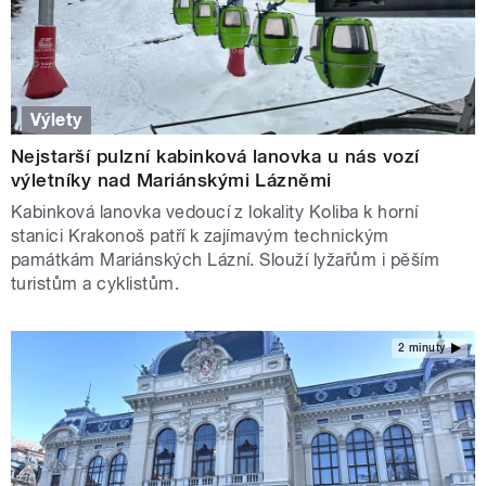
Výlety
Nejstarší pulzní kabinková lanovka u nás vozí
výletníky nad Mariánskými Lázněmi
Kabinková lanovka vedoucí z lokality Koliba k horní
stanici Krakonoš patří k zajímavým technickým
památkám Mariánských Lázní. Slouží lyžařům i pěším
turistům a cyklistům.
2 minuty