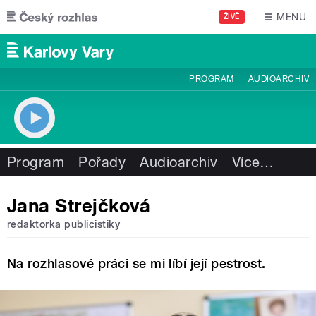
Přejít k hlavnímu obsahu
MENU
ŽIVĚ
PROGRAM
AUDIOARCHIV
Program
Pořady
Audioarchiv
Více
…
Jana Strejčková
redaktorka publicistiky
Na rozhlasové práci se mi líbí její pestrost.