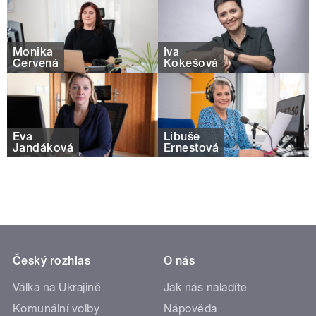
Monika
Iva
Červená
Kokešová
Eva
Libuše
Jandáková
Ernestová
Český rozhlas
O nás
Válka na Ukrajině
Jak nás naladíte
Komunální volby
Nápověda