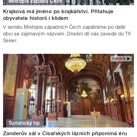
Místopis západu Čech
Krajková má jméno po krajkářství. Přitahuje
obyvatele historií i klidem
V seriálu Místopis západních Čech zapátráme po další
obci se zajímavým názvem. Dnešní díl nás zavede do Tří
Seker.
2 minuty
Turistický tip
Zanderův sál v Císařských lázních připomíná éru