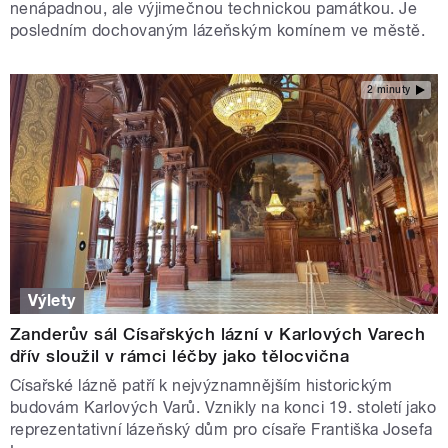
nenápadnou, ale výjimečnou technickou památkou. Je
posledním dochovaným lázeňským komínem ve městě.
2 minuty
Výlety
Zanderův sál Císařských lázní v Karlových Varech
dřív sloužil v rámci léčby jako tělocvična
Císařské lázně patří k nejvýznamnějším historickým
budovám Karlových Varů. Vznikly na konci 19. století jako
reprezentativní lázeňský dům pro císaře Františka Josefa