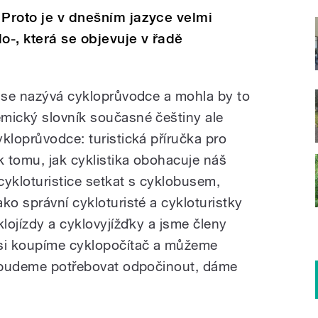
 Proto je v dnešním jazyce velmi
o-, která se objevuje v řadě
y se nazývá cykloprůvodce a mohla by to
mický slovník současné češtiny ale
kloprůvodce: turistická příručka pro
k tomu, jak cyklistika obohacuje náš
cykloturistice setkat s cyklobusem,
ko správní cykloturisté a cykloturistky
klojízdy a cyklovyjížďky a jsme členy
 si koupíme cyklopočítač a můžeme
i budeme potřebovat odpočinout, dáme