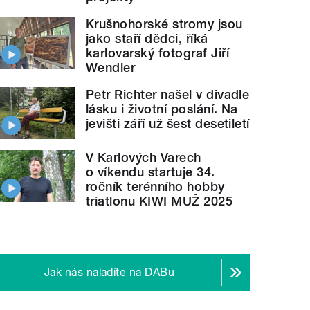
Krušnohorské stromy jsou
jako staří dědci, říká
karlovarský fotograf Jiří
Wendler
Petr Richter našel v divadle
lásku i životní poslání. Na
jevišti září už šest desetiletí
V Karlových Varech
o víkendu startuje 34.
ročník terénního hobby
triatlonu KIWI MUŽ 2025
Jak nás naladíte na DABu