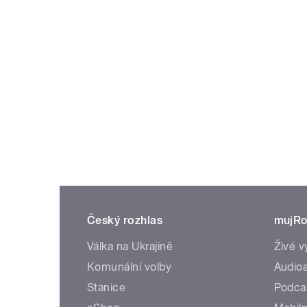
Český rozhlas
mujRo
Válka na Ukrajině
Živé v
Komunální volby
Audioa
Stanice
Podca