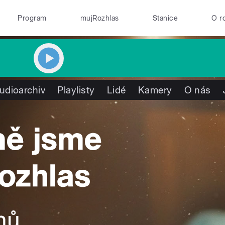
Program
mujRozhlas
Stanice
O r
udioarchiv
Playlisty
Lidé
Kamery
O nás