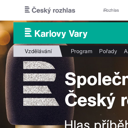
Přejít k hlavnímu obsahu
iRozhlas
Vzdělávání
Program
Pořady
A