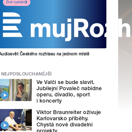
Živé vysílání
Audiosvět Českého rozhlasu na jednom místě
NEJPOSLOUCHANĚJŠÍ
Ve Valči se bude slavit.
Jubilejní Povaleč nabídne
operu, divadlo, sport
i koncerty
Viktor Braunreiter oživuje
Karlovarsko příběhy.
Chystá nové divadelní
projekty