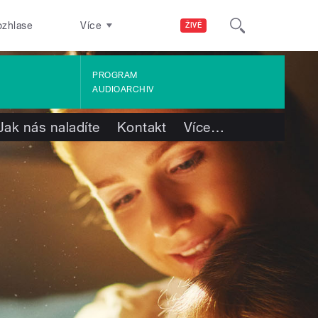
ozhlase
Více
ŽIVĚ
PROGRAM
AUDIOARCHIV
Jak nás naladíte
Kontakt
Více
…