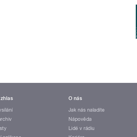
zhlas
O nás
ysílání
Jak nás naladíte
rchiv
Nápověda
sty
Lidé v rádiu