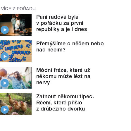
VÍCE Z POŘADU
Paní radová byla
v pořádku za první
republiky a je i dnes
Přemýšlíme o něčem nebo
nad něčím?
Módní fráze, která už
někomu může lézt na
nervy
Zatnout někomu tipec.
Rčení, které přišlo
z drůbežího dvorku