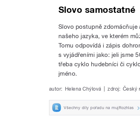
Slovo samostatné
Slovo postupně zdomácňuje 
našeho jazyka, ve kterém mů
Tomu odpovídá i zápis dohro
s vyjádřeními jako: jeli jsme 
třeba cyklo hudebníci či cykl
jméno.
autor:
Helena Chýlová
|
zdroj:
Český 
Všechny díly pořadu na mujRozhlas