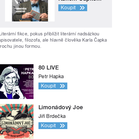
Koupit
Literární fikce, pokus přiblížit literární nadsázkou
spisovatele, filozofa, ale hlavně člověka Karla Čapka
trochu jinou formou.
80 LIVE
Petr Hapka
Koupit
Limonádový Joe
Jiří Brdečka
Koupit