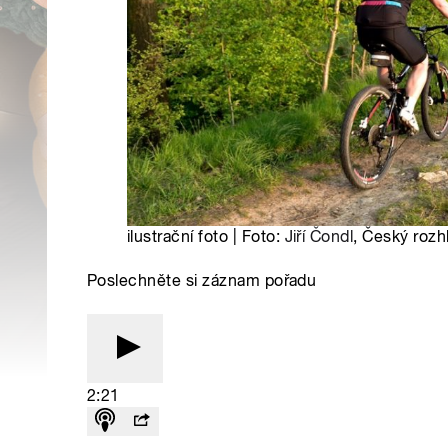
ilustrační foto | Foto:
Jiří Čondl
, Český rozh
Poslechněte si záznam pořadu
2:21