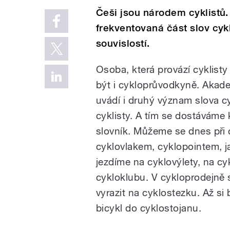
Češi jsou národem cyklistů.
frekventovaná část slov cykl
souvislostí.
Osoba, která provází cyklist
být i cykloprůvodkyně. Akade
uvádí i druhý význam slova cy
cyklisty. A tím se dostáváme 
slovník. Můžeme se dnes při 
cyklovlakem, cyklopointem, ja
jezdíme na cyklovýlety, na cy
cykloklubu. V cykloprodejně
vyrazit na cyklostezku. Až s
bicykl do cyklostojanu.