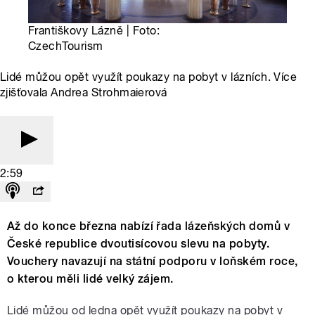
Františkovy Lázně | Foto:
CzechTourism
Lidé můžou opět využít poukazy na pobyt v lázních. Více
zjišťovala Andrea Strohmaierová
2:59
Až do konce března nabízí řada lázeňských domů v
České republice dvoutisícovou slevu na pobyty.
Vouchery navazují na státní podporu v loňském roce,
o kterou měli lidé velký zájem.
Lidé můžou od ledna opět využít poukazy na pobyt v