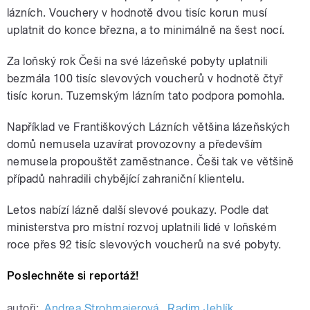
lázních. Vouchery v hodnotě dvou tisíc korun musí
uplatnit do konce března, a to minimálně na šest nocí.
Za loňský rok Češi na své lázeňské pobyty uplatnili
bezmála 100 tisíc slevových voucherů v hodnotě čtyř
tisíc korun. Tuzemským lázním tato podpora pomohla.
Například ve Františkových Lázních většina lázeňských
domů nemusela uzavírat provozovny a především
nemusela propouštět zaměstnance. Češi tak ve většině
případů nahradili chybějící zahraniční klientelu.
Letos nabízí lázně další slevové poukazy. Podle dat
ministerstva pro místní rozvoj uplatnili lidé v loňském
roce přes 92 tisíc slevových voucherů na své pobyty.
Poslechněte si reportáž!
autoři:
Andrea Strohmaierová
,
Radim Jehlík