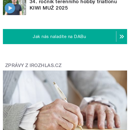
34. ročník terénního hobby triatlonu
KIWI MUŽ 2025
Jak nás naladíte na DABu
ZPRÁVY Z IROZHLAS.CZ