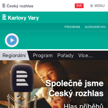
Přejít k hlavnímu obsahu
MENU
ŽIVĚ
PROGRAM
AUDIOARCHIV
Regionální
Program
Pořady
Více
…