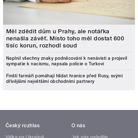
Měl zdědit dům u Prahy, ale notářka
nenašla závěť. Místo toho měl dostat 600
tisíc korun, rozhodl soud
Naplnil všechny znaky podněcování k nenávisti a projevil
sympatie k nacismu, napsala policie o Turkovi
Finští farmáři pomáhají hlídat hranice před Rusy, svými
dřívějšími největšími obchodními partnery
Český rozhlas
O nás
Válka na Ukrajině
Jak nás naladíte