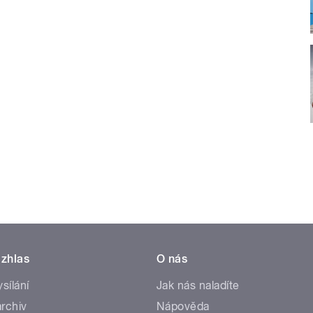
zhlas
O nás
ysílání
Jak nás naladíte
rchiv
Nápověda