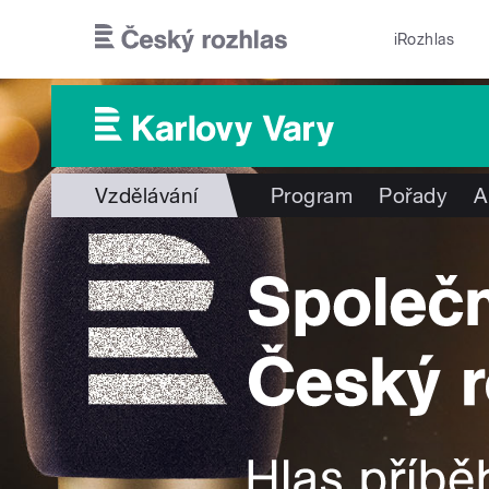
Přejít k hlavnímu obsahu
iRozhlas
Vzdělávání
Program
Pořady
A