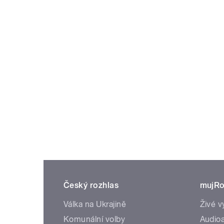
Český rozhlas
mujRo
Válka na Ukrajině
Živé v
Komunální volby
Audioa