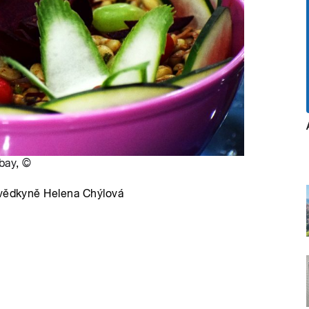
bay
,
©
ovědkyně Helena Chýlová