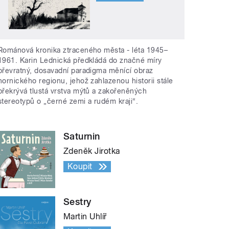
Románová kronika ztraceného města - léta 1945–
1961. Karin Lednická předkládá do značné míry
převratný, dosavadní paradigma měnící obraz
hornického regionu, jehož zahlazenou historii stále
překrývá tlustá vrstva mýtů a zakořeněných
stereotypů o „černé zemi a rudém kraji“.
Saturnin
Zdeněk Jirotka
Koupit
Sestry
Martin Uhlíř