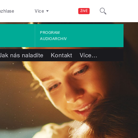
ozhlase
Více
ŽIVĚ
PROGRAM
AUDIOARCHIV
Jak nás naladíte
Kontakt
Více
…