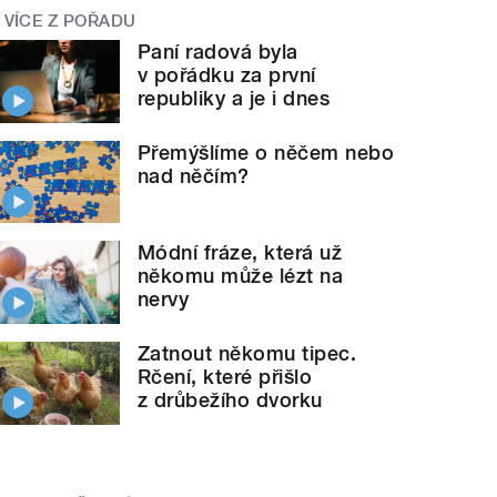
VÍCE Z POŘADU
Paní radová byla
v pořádku za první
republiky a je i dnes
Přemýšlíme o něčem nebo
nad něčím?
Módní fráze, která už
někomu může lézt na
nervy
Zatnout někomu tipec.
Rčení, které přišlo
z drůbežího dvorku