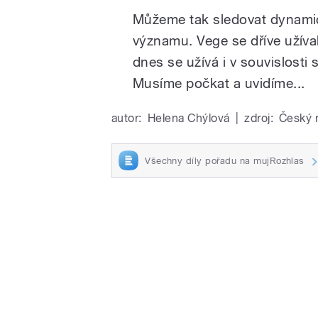
Můžeme tak sledovat dynamick
významu. Vege se dříve užíval
dnes se užívá i v souvislosti
Musíme počkat a uvidíme...
autor:
Helena Chýlová
|
zdroj:
Český 
Všechny díly pořadu na mujRozhlas