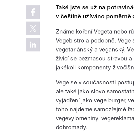
Také jste se už na potravin
v češtině užíváno poměrně 
Známe koření Vegeta nebo rů
Vegebistro a podobně. Vege s
vegetariánský a veganský. Ve
živící se bezmasou stravou a 
jakékoli komponenty živočiš
Vege se v současnosti postup
ale také jako slovo samostat
vyjádření jako vege burger, ve
toho najdeme samozřejmě řadu
vegevylomeniny, vegereklama
dohromady.