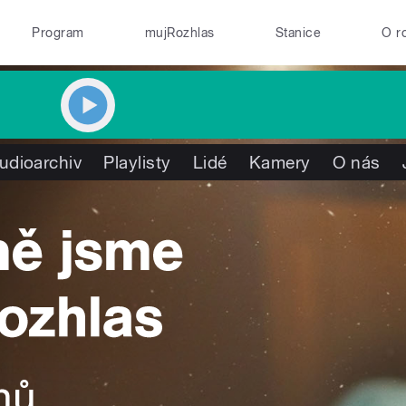
Program
mujRozhlas
Stanice
O r
udioarchiv
Playlisty
Lidé
Kamery
O nás