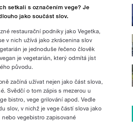
ách setkali s označením vege? Je
dlouho jako součást slov.
zné restaurační podniky jako Vegetka,
e v nich užívá jako zkrácenina slov
getarián je jednoduše řečeno člověk
vegan je vegetarián, který odmítá jíst
ného původu.
ně začíná užívat nejen jako část slova,
né. Svědčí o tom zápis s mezerou u
ge bistro, vege grilování apod. Vedle
 slov, v nichž je vege částí slova jako
 nebo vegebistro zapisované