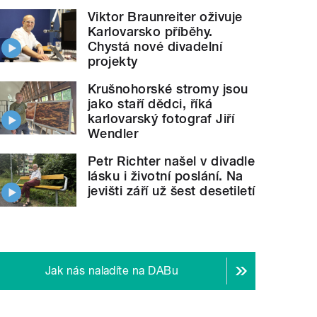
Viktor Braunreiter oživuje
Karlovarsko příběhy.
Chystá nové divadelní
projekty
Krušnohorské stromy jsou
jako staří dědci, říká
karlovarský fotograf Jiří
Wendler
Petr Richter našel v divadle
lásku i životní poslání. Na
jevišti září už šest desetiletí
Jak nás naladíte na DABu