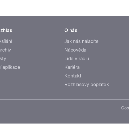
zhlas
O nás
ysílání
Jak nás naladíte
rchiv
Nápověda
sty
Lidé v rádiu
í aplikace
Kariéra
Kontakt
Rozhlasový poplatek
Coo