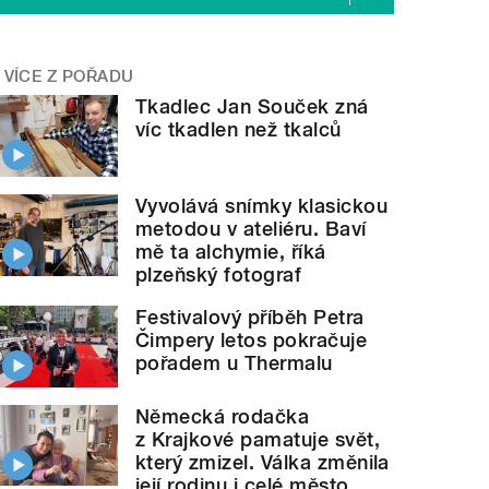
VÍCE Z POŘADU
Tkadlec Jan Souček zná
víc tkadlen než tkalců
Vyvolává snímky klasickou
metodou v ateliéru. Baví
mě ta alchymie, říká
plzeňský fotograf
Festivalový příběh Petra
Čimpery letos pokračuje
pořadem u Thermalu
Německá rodačka
z Krajkové pamatuje svět,
který zmizel. Válka změnila
její rodinu i celé město