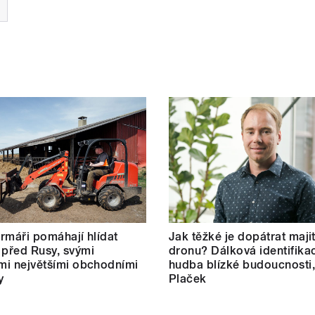
farmáři pomáhají hlídat
Jak těžké je dopátrat maji
 před Rusy, svými
dronu? Dálková identifikac
ími největšími obchodními
hudba blízké budoucnosti,
y
Plaček