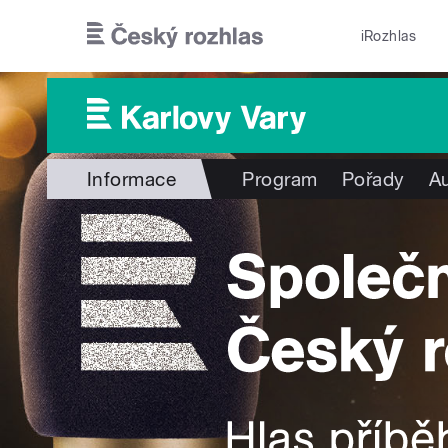
Přejít k hlavnímu obsahu
iRozhlas
Informace
Program
Pořady
Au