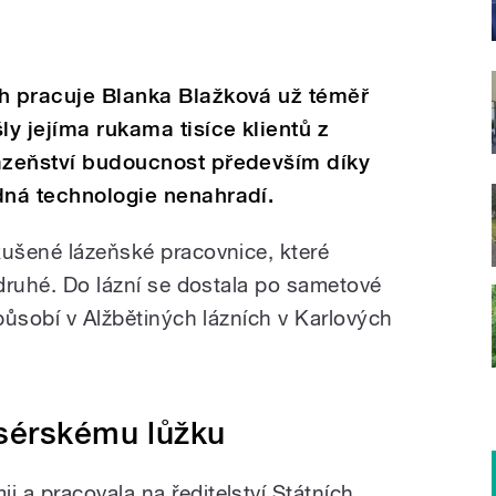
ch pracuje Blanka Blažková už téměř
ly jejíma rukama tisíce klientů z
lázeňství budoucnost především díky
dná technologie nenahradí.
kušené lázeňské pracovnice, které
 druhé. Do lázní se dostala po sametové
 působí v Alžbětiných lázních v Karlových
sérskému lůžku
 a pracovala na ředitelství Státních