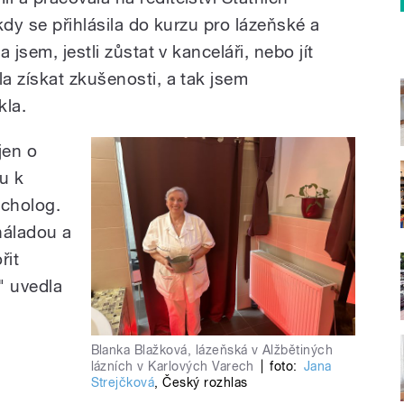
 kdy se přihlásila do kurzu pro lázeňské a
 jsem, jestli zůstat v kanceláři, nebo jít
a získat zkušenosti, a tak jsem
kla.
jen o
pu k
ycholog.
 náladou a
řit
" uvedla
Blanka Blažková, lázeňská v Alžbětiných
lázních v Karlových Varech
|
foto:
Jana
Strejčková
,
Český rozhlas