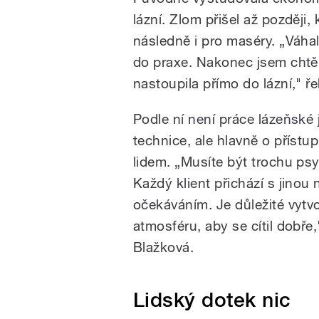
lázní. Zlom přišel až později,
následně i pro maséry. „Váhala
do praxe. Nakonec jsem chtěl
nastoupila přímo do lázní," ře
Podle ní není práce lázeňské 
technice, ale hlavně o přístu
lidem. „Musíte být trochu ps
Každý klient přichází s jinou
očekáváním. Je důležité vytvo
atmosféru, aby se cítil dobře,
Blažková.
Lidský dotek nic