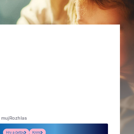
mujRozhlas
Hry a četby
Krimi