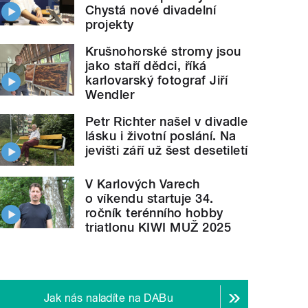
Chystá nové divadelní
projekty
Krušnohorské stromy jsou
jako staří dědci, říká
karlovarský fotograf Jiří
Wendler
Petr Richter našel v divadle
lásku i životní poslání. Na
jevišti září už šest desetiletí
V Karlových Varech
o víkendu startuje 34.
ročník terénního hobby
triatlonu KIWI MUŽ 2025
Jak nás naladíte na DABu