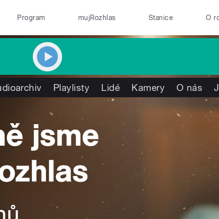
Program
mujRozhlas
Stanice
O r
dioarchiv
Playlisty
Lidé
Kamery
O nás
J