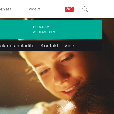
ozhlase
Více
ŽIVĚ
PROGRAM
AUDIOARCHIV
ak nás naladíte
Kontakt
Více
…