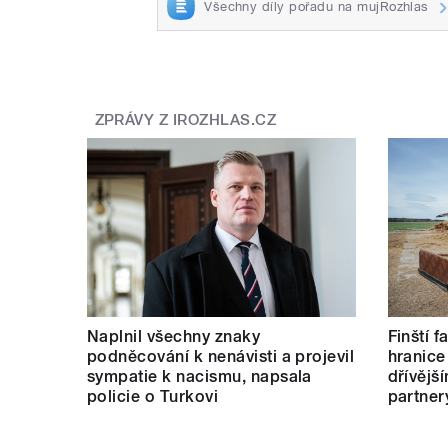
Všechny díly pořadu na mujRozhlas
ZPRÁVY Z IROZHLAS.CZ
Naplnil všechny znaky
Finští 
podněcování k nenávisti a projevil
hranice
sympatie k nacismu, napsala
dřívějš
policie o Turkovi
partner