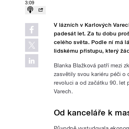
3:09
V lázních v Karlových Vare
padesát let. Za tu dobu proš
celého světa. Podle ní má 
lidskému přístupu, který žá
Blanka Blažková patří mezi z
zasvětily svou kariéru péči o
revoluci a od začátku 90. let
Varech.
Od kanceláře k ma
Původně vystudovala ekonomii