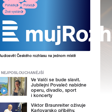
Pohádky
Pořady
Živé vysílání
Audiosvět Českého rozhlasu na jednom místě
NEJPOSLOUCHANĚJŠÍ
Ve Valči se bude slavit.
Jubilejní Povaleč nabídne
operu, divadlo, sport
i koncerty
Viktor Braunreiter oživuje
Karlovarsko příběhy.