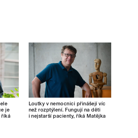
tele
Loutky v nemocnici přinášejí víc
e je
než rozptýlení. Fungují na děti
 říká
i nejstarší pacienty, říká Matějka