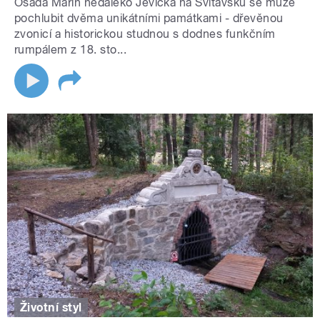
Osada Mařín nedaleko Jevíčka na Svitavsku se může
pochlubit dvěma unikátními památkami - dřevěnou
zvonicí a historickou studnou s dodnes funkčním
rumpálem z 18. sto...
Životní styl