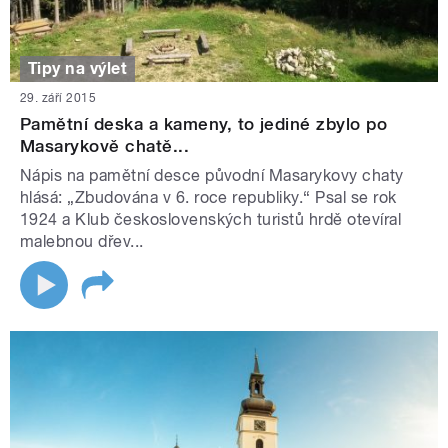
Tipy na výlet
29. září 2015
Pamětní deska a kameny, to jediné zbylo po
Masarykově chatě...
Nápis na pamětní desce původní Masarykovy chaty
hlásá: „Zbudována v 6. roce republiky.“ Psal se rok
1924 a Klub československých turistů hrdě otevíral
malebnou dřev...