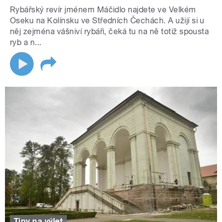
Rybářský revír jménem Máčidlo najdete ve Velkém
Oseku na Kolínsku ve Středních Čechách. A užijí si u
něj zejména vášniví rybáři, čeká tu na ně totiž spousta
ryb a n...
Tipy na výlet