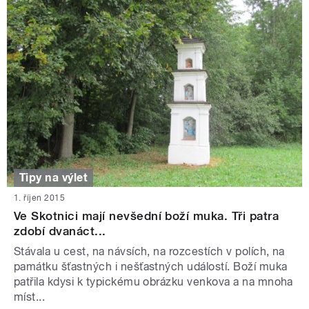
Tipy na výlet
1. říjen 2015
Ve Skotnici mají nevšední boží muka. Tři patra
zdobí dvanáct...
Stávala u cest, na návsích, na rozcestích v polích, na
památku šťastných i nešťastných událostí. Boží muka
patřila kdysi k typickému obrázku venkova a na mnoha
míst...