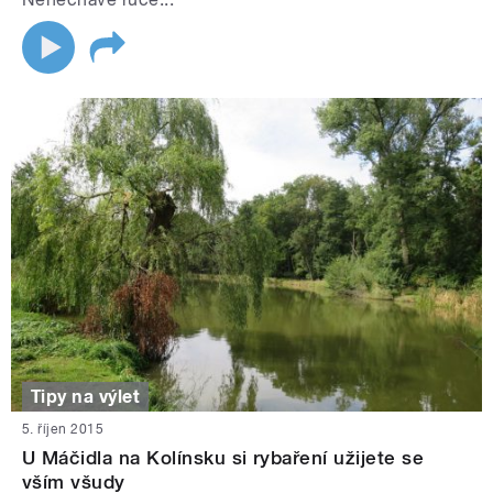
Tipy na výlet
5. říjen 2015
U Máčidla na Kolínsku si rybaření užijete se
vším všudy