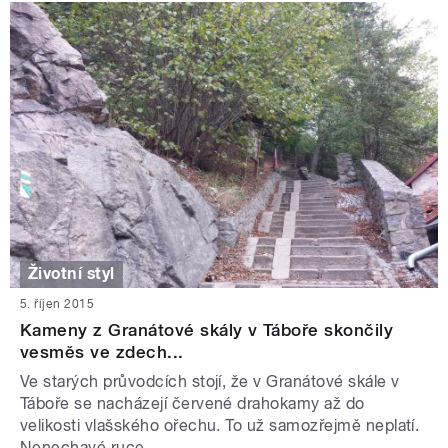
Životní styl
5. říjen 2015
Kameny z Granátové skály v Táboře skončily
vesměs ve zdech...
Ve starých průvodcích stojí, že v Granátové skále v
Táboře se nacházejí červené drahokamy až do
velikosti vlašského ořechu. To už samozřejmě neplatí.
Nenechavé ruce...