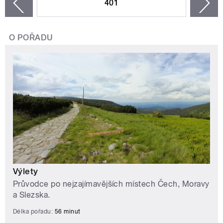
401
n
zí
O POŘADU
Výlety
Průvodce po nejzajímavějších místech Čech, Moravy
a Slezska.
Délka pořadu:
56 minut