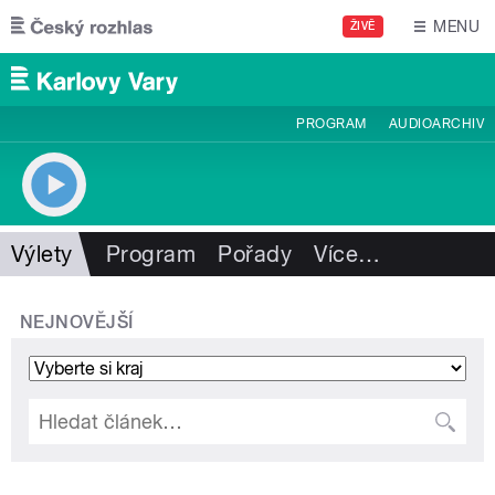
Přejít k hlavnímu obsahu
MENU
ŽIVĚ
PROGRAM
AUDIOARCHIV
Výlety
Program
Pořady
Více
…
NEJNOVĚJŠÍ