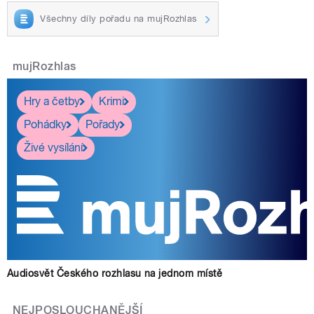
Všechny díly pořadu na mujRozhlas
mujRozhlas
Hry a četby
Krimi
Pohádky
Pořady
Živé vysílání
Audiosvět Českého rozhlasu na jednom místě
NEJPOSLOUCHANĚJŠÍ