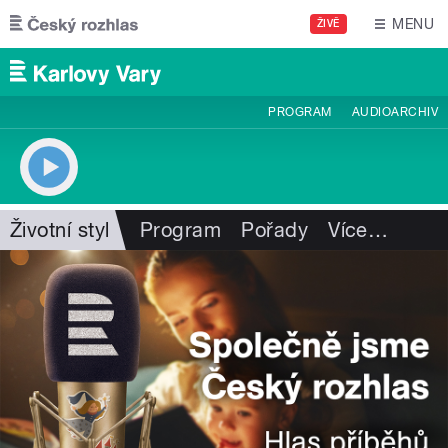
Přejít k hlavnímu obsahu
MENU
ŽIVĚ
PROGRAM
AUDIOARCHIV
Životní styl
Program
Pořady
Více
…