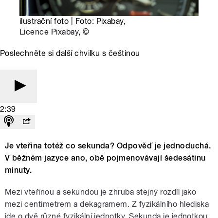
ilustrační foto | Foto: Pixabay,
Licence Pixabay
,
©
Poslechněte si další chvilku s češtinou
2:39
Je vteřina totéž co sekunda? Odpověď je jednoduchá.
V běžném jazyce ano, obě pojmenovávají šedesátinu
minuty.
Mezi vteřinou a sekundou je zhruba stejný rozdíl jako
mezi centimetrem a dekagramem. Z fyzikálního hlediska
jde o dvě různé fyzikální jednotky. Sekunda je jednotkou