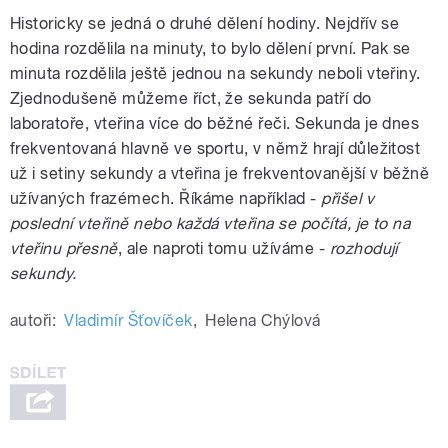
Historicky se jedná o druhé dělení hodiny. Nejdřív se
hodina rozdělila na minuty, to bylo dělení první. Pak se
minuta rozdělila ještě jednou na sekundy neboli vteřiny.
Zjednodušeně můžeme říct, že sekunda patří do
laboratoře, vteřina více do běžné řeči. Sekunda je dnes
frekventovaná hlavně ve sportu, v němž hrají důležitost
už i setiny sekundy a vteřina je frekventovanější v běžně
užívaných frazémech. Říkáme například -
přišel v
poslední vteřině nebo každá vteřina se počítá, je to na
vteřinu přesně
, ale naproti tomu užíváme -
rozhodují
sekundy.
autoři:
Vladimír Šťovíček
,
Helena Chýlová