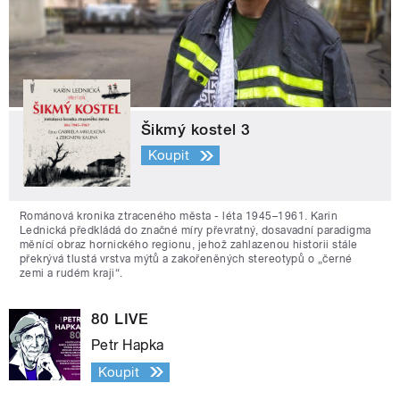
Šikmý kostel 3
Koupit
Románová kronika ztraceného města - léta 1945–1961. Karin
Lednická předkládá do značné míry převratný, dosavadní paradigma
měnící obraz hornického regionu, jehož zahlazenou historii stále
překrývá tlustá vrstva mýtů a zakořeněných stereotypů o „černé
zemi a rudém kraji“.
80 LIVE
Petr Hapka
Koupit