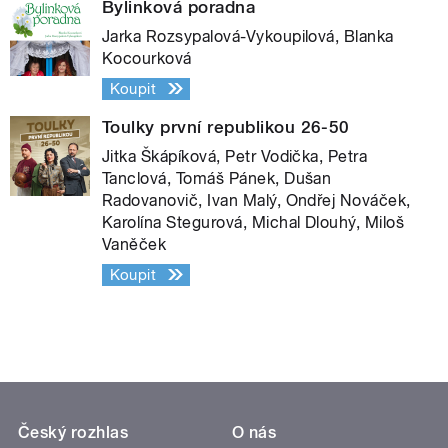
Bylinková poradna
Jarka Rozsypalová-Vykoupilová, Blanka
Kocourková
Koupit
Toulky první republikou 26-50
Jitka Škápíková, Petr Vodička, Petra
Tanclová, Tomáš Pánek, Dušan
Radovanovič, Ivan Malý, Ondřej Nováček,
Karolína Stegurová, Michal Dlouhý, Miloš
Vaněček
Koupit
Český rozhlas
O nás