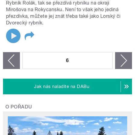
Rybník Rolák, tak se přezdívá rybníku na okraji
Mirošova na Rokycansku. Není to však jeho jediná
přezdívka, můžete jej znát třeba také jako Lorský či
Dvorecký rybník.
STRÁNKY
6
n
zí
Jak nás naladíte na DABu
O POŘADU