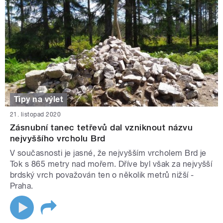
Tipy na výlet
21. listopad 2020
Zásnubní tanec tetřevů dal vzniknout názvu
nejvyššího vrcholu Brd
V současnosti je jasné, že nejvyšším vrcholem Brd je
Tok s 865 metry nad mořem. Dříve byl však za nejvyšší
brdský vrch považován ten o několik metrů nižší -
Praha.