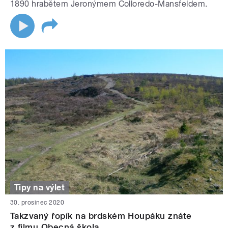
1890 hrabětem Jeronýmem Colloredo-Mansfeldem.
Tipy na výlet
30. prosinec 2020
Takzvaný řopík na brdském Houpáku znáte
z filmu Obecná škola