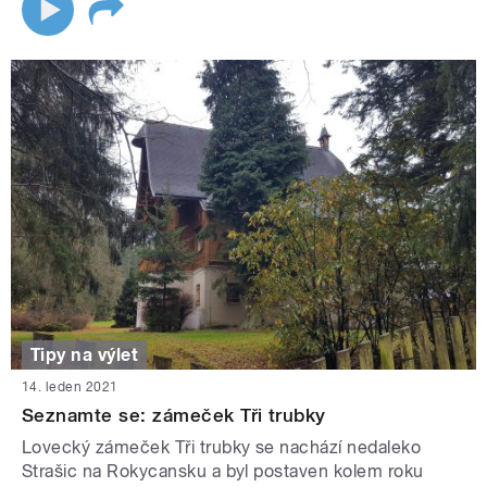
Tipy na výlet
14. leden 2021
Seznamte se: zámeček Tři trubky
Lovecký zámeček Tři trubky se nachází nedaleko
Strašic na Rokycansku a byl postaven kolem roku