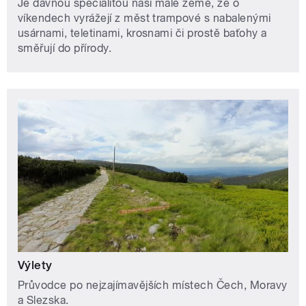
Je dávnou specialitou naší malé země, že o
víkendech vyrážejí z měst trampové s nabalenými
usárnami, teletinami, krosnami či prostě baťohy a
směřují do přírody.
Výlety
Průvodce po nejzajímavějších místech Čech, Moravy
a Slezska.