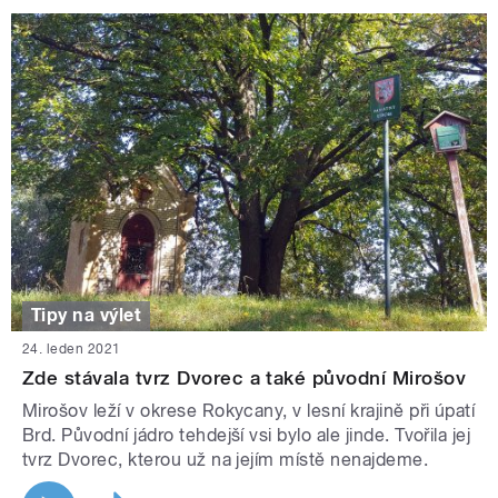
Tipy na výlet
24. leden 2021
Zde stávala tvrz Dvorec a také původní Mirošov
Mirošov leží v okrese Rokycany, v lesní krajině při úpatí
Brd. Původní jádro tehdejší vsi bylo ale jinde. Tvořila jej
tvrz Dvorec, kterou už na jejím místě nenajdeme.