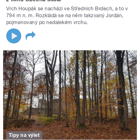
Vrch Houpák se nachází ve Středních Brdech, a to v
794 m n. m. Rozkládá se na něm takzvaný Jordán,
pojmenovaný po nedalekém vrchu.
Tipy na výlet