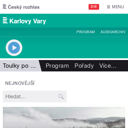
Přejít k hlavnímu obsahu
MENU
ŽIVĚ
PROGRAM
AUDIOARCHIV
Toulky po Brdech
Program
Pořady
Více
…
NEJNOVĚJŠÍ