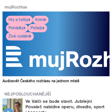
mujRozhlas
Hry a četby
Krimi
Pohádky
Pořady
Živé vysílání
Audiosvět Českého rozhlasu na jednom místě
NEJPOSLOUCHANĚJŠÍ
Ve Valči se bude slavit. Jubilejní
Povaleč nabídne operu, divadlo, sport