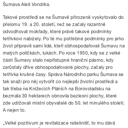
Šumava Aleš Vondrka.
Takové prostředí se na Šumavě přirozeně vyskytovalo do
přelomu 19. a 20. století, než se začaly razantně
odvodňovat mokřady, které právě takové podmínky
tetřívkovi nabízely. Po té mu potřebné podmínky pro jeho
život připravili sami lidé, kteří obhospodařovali Šumavu na
malých políčkách, lukách. Po roce 1950, kdy se z velké
části Šumavy stalo nepřístupné hraniční pásmo, kdy
zarůstaly dříve obhospodařované plochy, začaly pro
tetřívka krušné časy. Správa Národního parku Šumava se
tak snaží pro něj vytvořit co nejlepší životní prostředí a
tak třeba na Knížecích Pláních na Borovoladsku na
bezmála 30 hektarech obnovila bezlesní plochy, které
zde udržovali místní obyvatelé do 50. let minulého století.
A nejen to.
„Velké pozitivum je revitalizace rašelinišť, to mu dává