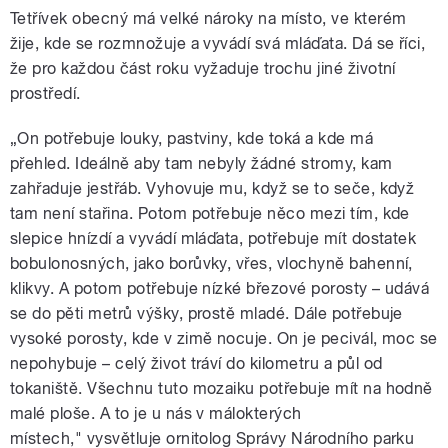
Tetřívek obecný má velké nároky na místo, ve kterém
žije, kde se rozmnožuje a vyvádí svá mláďata. Dá se říci,
že pro každou část roku vyžaduje trochu jiné životní
prostředí.
„On potřebuje louky, pastviny, kde toká a kde má
přehled. Ideálně aby tam nebyly žádné stromy, kam
zahřaduje jestřáb. Vyhovuje mu, když se to seče, když
tam není stařina. Potom potřebuje něco mezi tím, kde
slepice hnízdí a vyvádí mláďata, potřebuje mít dostatek
bobulonosných, jako borůvky, vřes, vlochyně bahenní,
klikvy. A potom potřebuje nízké březové porosty – udává
se do pěti metrů výšky, prostě mladé. Dále potřebuje
vysoké porosty, kde v zimě nocuje. On je pecivál, moc se
nepohybuje – celý život tráví do kilometru a půl od
tokaniště. Všechnu tuto mozaiku potřebuje mít na hodně
malé ploše. A to je u nás v málokterých
místech,"
vysvětluje ornitolog Správy Národního parku