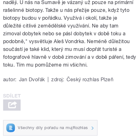
naději. U nás na Šumavě je vázaný už pouze na primární
rašelinné biotopy. Takže u nás přežije pouze, když tyto
biotopy budou v pořádku. Využívá i okolí, takže je
důležité citlivé zemědělské využívání. Ne aby tam
zimoval dobytek nebo se pásl dobytek v době toku a
podobně," vysvětluje Aleš Vondrka. Neméně důležitou
součástí je také klid, který mu musí dopřát turisté a
fotografové hlavně v době zimování a v době páření, tedy
toku. Tím mu pomůžeme mi všichni.
autor:
Jan Dvořák
|
zdroj:
Český rozhlas Plzeň
Všechny díly pořadu na mujRozhlas