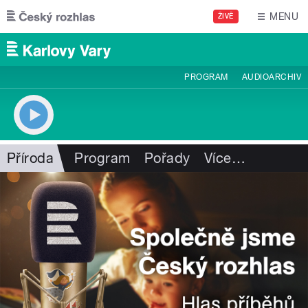
Přejít k hlavnímu obsahu
MENU
ŽIVĚ
PROGRAM
AUDIOARCHIV
Příroda
Program
Pořady
Více
…