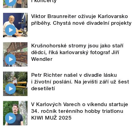
i koncerty
Viktor Braunreiter oživuje Karlovarsko
příběhy. Chystá nové divadelní projekty
Krušnohorské stromy jsou jako staří
dědci, říká karlovarský fotograf Jiří
Wendler
Petr Richter našel v divadle lásku
i životní poslání. Na jevišti září už šest
desetiletí
V Karlových Varech o víkendu startuje
34. ročník terénního hobby triatlonu
KIWI MUŽ 2025