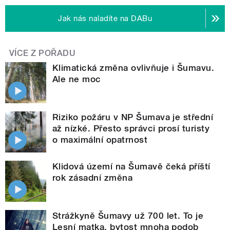
Jak nás naladíte na DABu
VÍCE Z POŘADU
Klimatická změna ovlivňuje i Šumavu.
Ale ne moc
Riziko požáru v NP Šumava je střední
až nízké. Přesto správci prosí turisty
o maximální opatrnost
Klidová území na Šumavě čeká příští
rok zásadní změna
Strážkyně Šumavy už 700 let. To je
Lesní matka, bytost mnoha podob