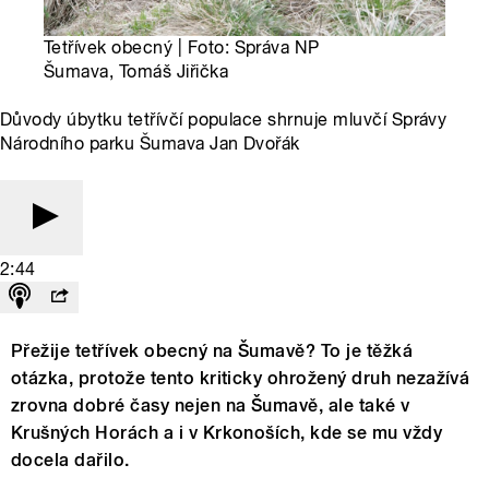
Tetřívek obecný | Foto: Správa NP
Šumava, Tomáš Jiřička
Důvody úbytku tetřívčí populace shrnuje mluvčí Správy
Národního parku Šumava Jan Dvořák
2:44
Přežije tetřívek obecný na Šumavě? To je těžká
otázka, protože tento kriticky ohrožený druh nezažívá
zrovna dobré časy nejen na Šumavě, ale také v
Krušných Horách a i v Krkonoších, kde se mu vždy
docela dařilo.