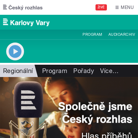
Přejít k hlavnímu obsahu
MENU
ŽIVĚ
PROGRAM
AUDIOARCHIV
Regionální
Program
Pořady
Více
…