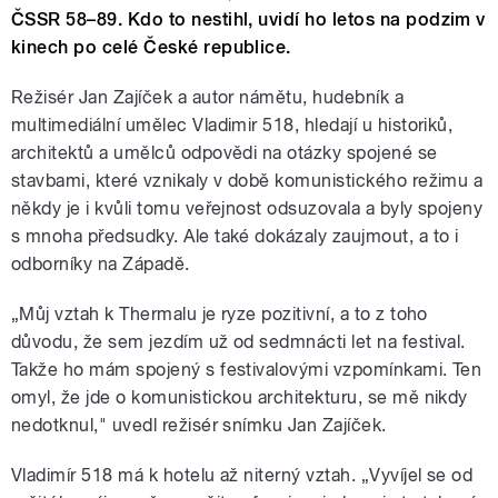
ČSSR 58–89. Kdo to nestihl, uvidí ho letos na podzim v
kinech po celé České republice.
Režisér Jan Zajíček a autor námětu, hudebník a
multimediální umělec Vladimir 518, hledají u historiků,
architektů a umělců odpovědi na otázky spojené se
stavbami, které vznikaly v době komunistického režimu a
někdy je i kvůli tomu veřejnost odsuzovala a byly spojeny
s mnoha předsudky. Ale také dokázaly zaujmout, a to i
odborníky na Západě.
„Můj vztah k Thermalu je ryze pozitivní, a to z toho
důvodu, že sem jezdím už od sedmnácti let na festival.
Takže ho mám spojený s festivalovými vzpomínkami. Ten
omyl, že jde o komunistickou architekturu, se mě nikdy
nedotknul," uvedl režisér snímku Jan Zajíček.
Vladimír 518 má k hotelu až niterný vztah. „Vyvíjel se od