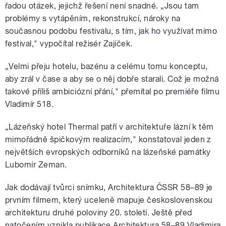
řadou otázek, jejichž řešení není snadné. „Jsou tam
problémy s vytápěním, rekonstrukcí, nároky na
současnou podobu festivalu, s tím, jak ho využívat mimo
festival," vypočítal režisér Zajíček.
„Velmi přeju hotelu, bazénu a celému tomu konceptu,
aby zrál v čase a aby se o něj dobře starali. Což je možná
takové příliš ambiciózní přání," přemítal po premiéře filmu
Vladimír 518.
„Lázeňský hotel Thermal patří v architektuře lázní k těm
mimořádně špičkovým realizacím," konstatoval jeden z
největších evropských odborníků na lázeňské památky
Lubomír Zeman.
Jak dodávají tvůrci snímku, Architektura ČSSR 58–89 je
prvním filmem, který uceleně mapuje československou
architekturu druhé poloviny 20. století. Ještě před
natočením vznikla publikace Architektura 58–89 Vladimira