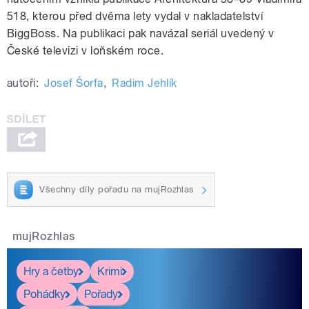
518, kterou před dvěma lety vydal v nakladatelství
BiggBoss. Na publikaci pak navázal seriál uvedený v
České televizi v loňském roce.
autoři:
Josef Šorfa
,
Radim Jehlík
Všechny díly pořadu na mujRozhlas
mujRozhlas
Hry a četby
Krimi
Pohádky
Pořady