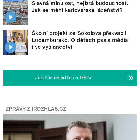
Slavná minulost, nejistá budoucnost.
Jak se mění karlovarské lázeňství?
Školní projekt ze Sokolova překvapil
Lucembursko. O dětech psala média
i velvyslanectví
Jak nás naladíte na DABu
ZPRÁVY Z IROZHLAS.CZ