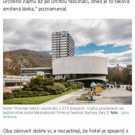
určitého zájmu až po určitou fascinaci, dnes je to taková
smířená láska," poznamenal.
Hotel Thermal nabízí ubytování v 273 pokojích. V jeho prostorech se
každoročně koná Mezinárodní filmový festival Karlovy Vary
|
foto:
Jana
Volková
Oba zároveň dobře ví, a nezastírají, že hotel je spojený s